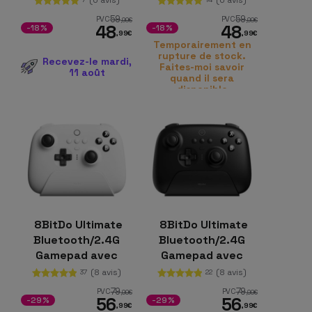
59
59
PVC
PVC
,99
€
,99
€
48
48
-18%
-18%
,99
€
,99
€
Temporairement en
rupture de stock.
Recevez-le mardi,
Faites-moi savoir
11 août
quand il sera
disponible
8BitDo Ultimate
8BitDo Ultimate
Bluetooth/2.4G
Bluetooth/2.4G
Gamepad avec
Gamepad avec
adaptateur + base
adaptateur + base
(8 avis)
(8 avis)
37
22
de chargement
de chargement
79
79
PVC
PVC
,99
€
,99
€
56
56
blanc
Noir
-29%
-29%
,99
€
,99
€