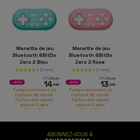
Manette de jeu
Manette de jeu
Bluetooth 8BitDo
Bluetooth 8BitDo
Zero 2 Bleu
Zero 2 Rose
(0 avis)
(0 avis)
5
2
24
24
PVC
PVC
,95
€
,99
€
14
13
-40%
-44%
,96
€
,95
€
Temporairement en
Temporairement en
rupture de stock.
rupture de stock.
Faites-moi savoir
Faites-moi savoir
quand il sera
quand il sera
disponible
disponible
ABONNEZ-VOUS À