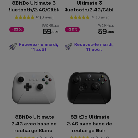
8BitDo Ultimate 3
Ultimate 3
Bluetooth/2.4G/Câble
Bluetooth/2.4G/Câble
avec adaptateur +
avec Adaptateur +
(3 avis)
(3 avis)
12
39
base de chargement
Base de Chargement
89
89
PVC
PVC
,99
€
,99
€
59
59
Blanc
Noir
-33%
-33%
,99
€
,99
€
Recevez-le mardi,
Recevez-le mardi,
11 août
11 août
8BitDo Ultimate
8BitDo Ultimate
2.4G avec base de
2.4G avec base de
recharge Blanc
recharge Noir
(0 avis)
(0 avis)
7
14