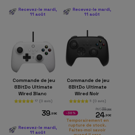
Recevez-le mardi,
Recevez-le mardi,
11 août
11 août
Commande de jeu
Commande de jeu
8BitDo Ultimate
8BitDo Ultimate
Wired Blanc
Wired Noir
(0 avis)
(0 avis)
17
5
39
PVC
,95
€
39
24
-38%
,99
€
,90
€
Temporairement en
rupture de stock.
Recevez-le mardi,
Faites-moi savoir
11 août
quand il sera