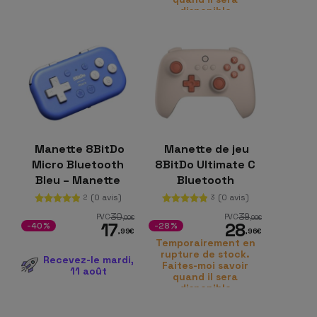
disponible
Manette 8BitDo
Manette de jeu
Micro Bluetooth
8BitDo Ultimate C
Bleu – Manette
Bluetooth
Nintendo
OrangePro
(0 avis)
(0 avis)
2
3
Switch/Android
compatible avec la
30
39
PVC
PVC
,00
€
,99
€
17
28
Nintendo Switch
-40%
-28%
,99
€
,96
€
Temporairement en
rupture de stock.
Recevez-le mardi,
Faites-moi savoir
11 août
quand il sera
disponible