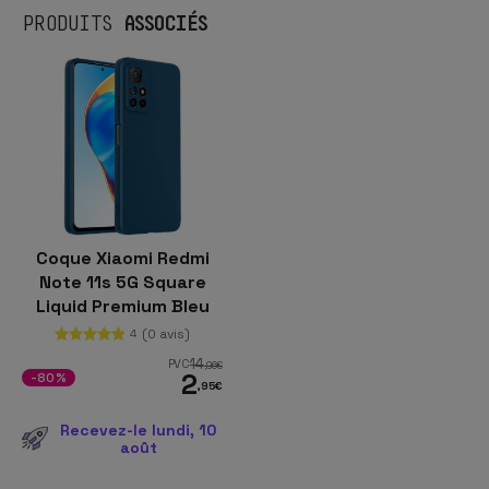
ASSOCIÉS
PRODUITS
Coque Xiaomi Redmi
Note 11s 5G Square
Liquid Premium Bleu
(0 avis)
4
14
PVC
,96
€
2
-80%
,95
€
Recevez-le lundi, 10
août