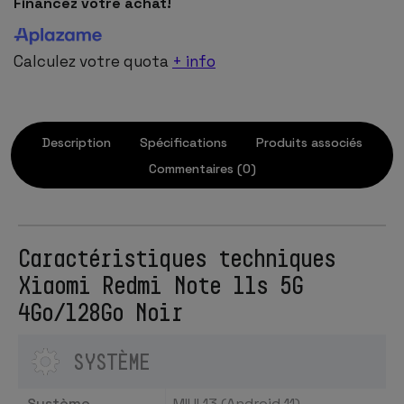
Financez votre achat!
Calculez votre quota
+ info
Description
Spécifications
Produits associés
Commentaires (0)
Caractéristiques techniques
Xiaomi Redmi Note 11s 5G
4Go/128Go Noir
SYSTÈME
Système
MIUI 13 (Android 11)