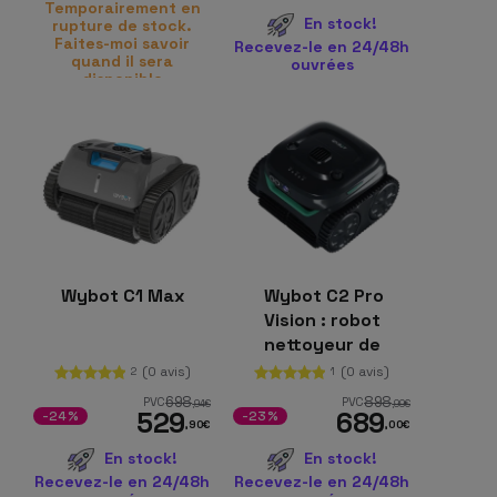
Temporairement en
En stock!
rupture de stock.
Faites-moi savoir
Recevez-le en 24/48h
quand il sera
ouvrées
disponible
Wybot C1 Max
Wybot C2 Pro
Vision : robot
nettoyeur de
piscine avec vision
(0 avis)
(0 avis)
2
1
IA
698
898
PVC
PVC
,94
€
,99
€
529
689
-24%
-23%
,90
€
,00
€
En stock!
En stock!
Recevez-le en 24/48h
Recevez-le en 24/48h