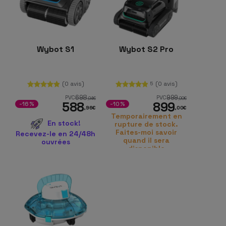
Wybot S1
Wybot S2 Pro
(0 avis)
(0 avis)
5
698
999
PVC
PVC
,94
€
,00
€
588
899
-16%
-10%
,96
€
,00
€
Temporairement en
En stock!
rupture de stock.
Faites-moi savoir
Recevez-le en 24/48h
quand il sera
ouvrées
disponible