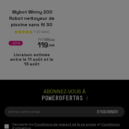
Wybot Winny 200
Robot nettoyeur de
piscine sans fil 30
W IPX8
(0 avis)
3
149
PVC
,00
€
119
-20%
,90
€
Livraison estimée
entre le 11 août et le
13 août
ABONNEZ-VOUS À
POWEROFERTAS
!
J'accepte les
Conditions de respect de la vie privée
et
Conditions
d'utilisation