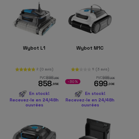
Wybot L1
Wybot M1C
(0 avis)
(3 avis)
2
5
898
999
PVC
PVC
,95
€
,00
€
858
699
-30%
,95
€
,00
€
En stock!
En stock!
Recevez-le en 24/48h
Recevez-le en 24/48h
ouvrées
ouvrées