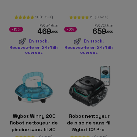
(0 avis)
(0 avis)
11
20
549
700
PVC
PVC
,00
€
,99
€
469
659
-15%
-6%
,00
€
,00
€
En stock!
En stock!
Recevez-le en 24/48h
Recevez-le en 24/48h
ouvrées
ouvrées
Wybot Winny 200
Robot nettoyeur
Robot nettoyeur de
de piscine sans fil
piscine sans fil 30
Wybot C2 Pro
W IPX8
(0 avis)
(0 avis)
3
7