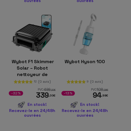
ouvrées
ouvrées
Wybot F1 Skimmer
Wybot Hyson 100
Solar – Robot
nettoyeur de
piscine
(0 avis)
(0 avis)
12
9
499
108
PVC
PVC
,00
€
,98
€
339
94
-32%
-13%
,00
€
,98
€
En stock!
En stock!
Recevez-le en 24/48h
Recevez-le en 24/48h
ouvrées
ouvrées