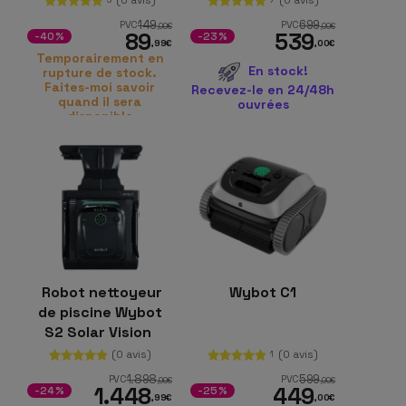
149
699
PVC
PVC
,00
€
,00
€
89
539
-40%
-23%
,99
€
,00
€
Temporairement en
En stock!
rupture de stock.
Faites-moi savoir
Recevez-le en 24/48h
quand il sera
ouvrées
disponible
Robot nettoyeur
Wybot C1
de piscine Wybot
S2 Solar Vision
(0 avis)
(0 avis)
1
1.898
599
PVC
PVC
,99
€
,00
€
1.448
449
-24%
-25%
,99
€
,00
€