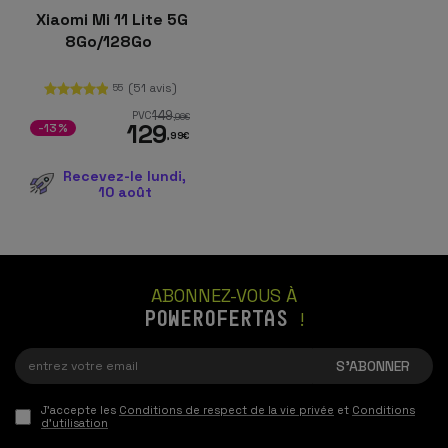
Xiaomi Mi 11 Lite 5G
8Go/128Go
(51 avis)
55
149
PVC
,96
€
129
-13%
,99
€
Recevez-le lundi,
10 août
ABONNEZ-VOUS À
POWEROFERTAS
!
J'accepte les
Conditions de respect de la vie privée
et
Conditions
d'utilisation