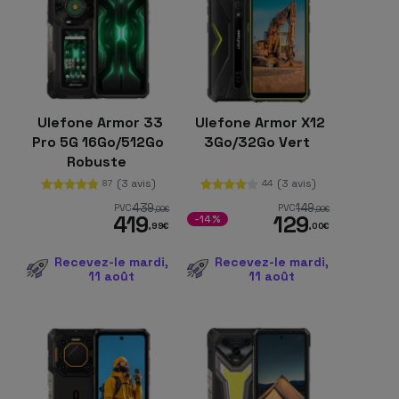
Ulefone Armor 33
Ulefone Armor X12
Pro 5G 16Go/512Go
3Go/32Go Vert
Robuste
(3 avis)
(3 avis)
87
44
439
149
PVC
PVC
,00
€
,99
€
419
129
-14%
,99
€
,00
€
Recevez-le mardi,
Recevez-le mardi,
11 août
11 août