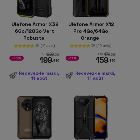
Ulefone Armor X32
Ulefone Armor X12
6Go/128Go Vert
Pro 4Go/64Go
Robuste
Orange
(11 avis)
(12 avis)
28
56
229
179
PVC
PVC
,98
€
,99
€
199
159
-13%
-11%
,99
€
,95
€
Recevez-le mardi,
Recevez-le mardi,
11 août
11 août