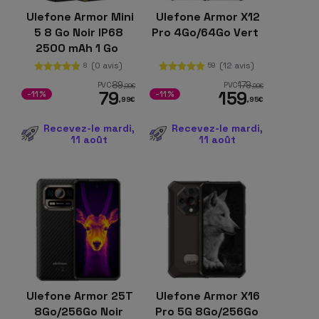
Ulefone Armor Mini
Ulefone Armor X12
5 8 Go Noir IP68
Pro 4Go/64Go Vert
2500 mAh 1 Go
(0 avis)
(12 avis)
8
59
89
179
PVC
PVC
,99
€
,99
€
79
159
-11%
-11%
,99
€
,95
€
Recevez-le mardi,
Recevez-le mardi,
11 août
11 août
Ulefone Armor 25T
Ulefone Armor X16
8Go/256Go Noir
Pro 5G 8Go/256Go