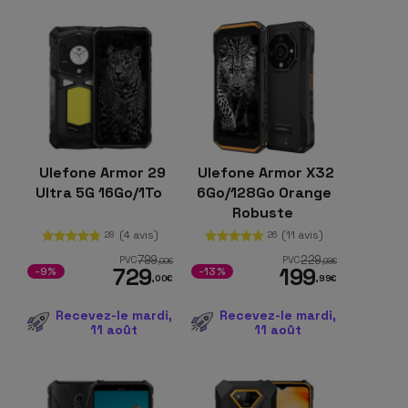
Ulefone Armor 29
Ulefone Armor X32
Ultra 5G 16Go/1To
6Go/128Go Orange
Robuste
(4 avis)
(11 avis)
28
26
799
229
PVC
PVC
,00
€
,98
€
729
199
-9%
-13%
,00
€
,99
€
Recevez-le mardi,
Recevez-le mardi,
11 août
11 août