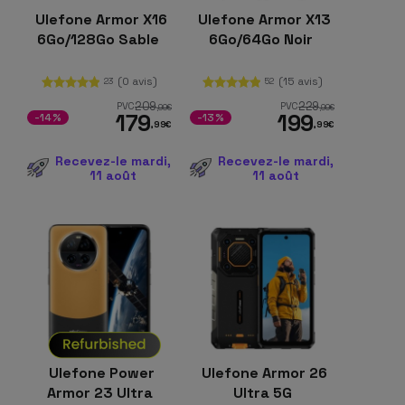
Ulefone Armor X16
Ulefone Armor X13
6Go/128Go Sable
6Go/64Go Noir
(0 avis)
(15 avis)
23
52
209
229
PVC
PVC
,99
€
,99
€
179
199
-14%
-13%
,99
€
,99
€
Recevez-le mardi,
Recevez-le mardi,
11 août
11 août
Ulefone Power
Ulefone Armor 26
Armor 23 Ultra
Ultra 5G