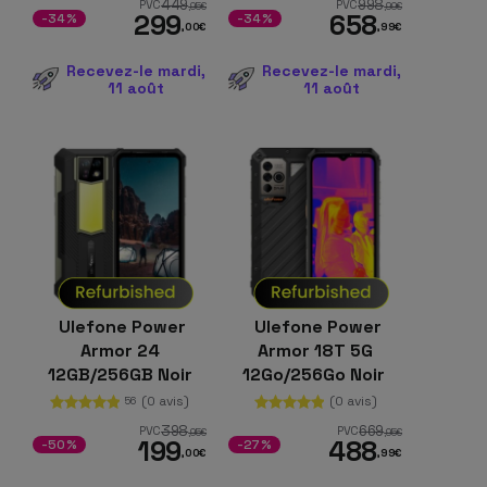
449
998
PVC
PVC
,95
€
,99
€
299
658
-34%
-34%
,00
€
,99
€
Recevez-le mardi,
Recevez-le mardi,
11 août
11 août
Ulefone Power
Ulefone Power
Armor 24
Armor 18T 5G
12GB/256GB Noir
12Go/256Go Noir
rugged
(0 avis)
(0 avis)
56
398
669
PVC
PVC
,95
€
,95
€
199
488
-50%
-27%
,00
€
,99
€