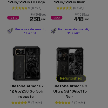
12Go/512Go Orange
12Go/512Go Noir
robuste
(0 avis)
(0 avis)
6
649
599
PVC
PVC
,99
€
,99
€
238
418
-63%
-30%
,99
€
,99
€
Recevez-le mardi,
Recevez-le mardi,
11 août
11 août
Ulefone Armor 27
Ulefone Armor 28
12 Go/256 Go Noir
Ultra 5G 16Go/1To
robuste
Noir
(3 avis)
(0 avis)
17
4