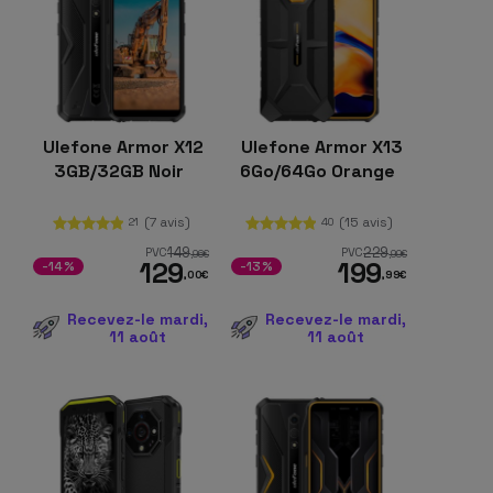
Ulefone Armor X12
Ulefone Armor X13
3GB/32GB Noir
6Go/64Go Orange
(7 avis)
(15 avis)
21
40
149
229
PVC
PVC
,96
€
,99
€
129
199
-14%
-13%
,00
€
,99
€
Recevez-le mardi,
Recevez-le mardi,
11 août
11 août