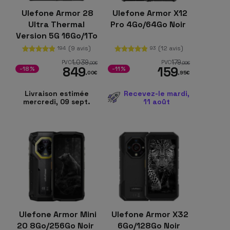
Ulefone Armor 28
Ulefone Armor X12
Ultra Thermal
Pro 4Go/64Go Noir
Version 5G 16Go/1To
Noir
(9 avis)
(12 avis)
194
93
1.039
179
PVC
PVC
,00
€
,99
€
849
159
-18%
-11%
,00
€
,95
€
Livraison estimée
Recevez-le mardi,
mercredi, 09 sept.
11 août
Ulefone Armor Mini
Ulefone Armor X32
20 8Go/256Go Noir
6Go/128Go Noir