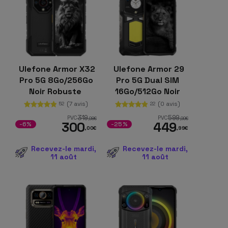
Ulefone Armor X32
Ulefone Armor 29
Pro 5G 8Go/256Go
Pro 5G Dual SIM
Noir Robuste
16Go/512Go Noir
Robuste
(7 avis)
(0 avis)
52
22
319
599
PVC
PVC
,98
€
,99
€
300
449
-6%
-25%
,00
€
,99
€
Recevez-le mardi,
Recevez-le mardi,
11 août
11 août