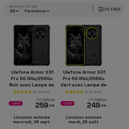
téléphones mobiles les plus résistants
disponibles
Montrer
trié par
FILTRES
actuellement, fabriqués avec des
coques robustes
et des
écrans en verre renforcé
pour assurer une
protection maximale. Ainsi, les
smartphones
robustes Ulefone Armor
, tout en ayant un
design
soigné
, offrent à leurs utilisateurs des performances
exceptionnelles et une durabilité exceptionnelle.
Ulefone Armor X31
Ulefone Armor X31
Pro 5G 8Go/256Go
Pro 5G 8Go/256Go
Noir avec Lampe de
Vert avec Lampe de
Poche de 120lm
Poche de 120lm
(0 avis)
(0 avis)
49
20
rugged
349
349
PVC
PVC
,99
€
,99
€
259
249
-26%
-29%
,99
€
,90
€
Livraison estimée
Livraison estimée
mercredi, 09 sept.
mardi, 25 août