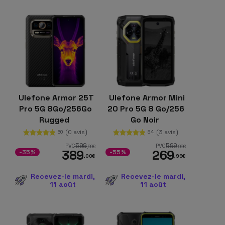
Ulefone Armor 25T
Ulefone Armor Mini
Pro 5G 8Go/256Go
20 Pro 5G 8 Go/256
Rugged
Go Noir
(0 avis)
(3 avis)
60
84
599
599
PVC
PVC
,99
€
,99
€
389
269
-35%
-55%
,00
€
,99
€
Recevez-le mardi,
Recevez-le mardi,
11 août
11 août