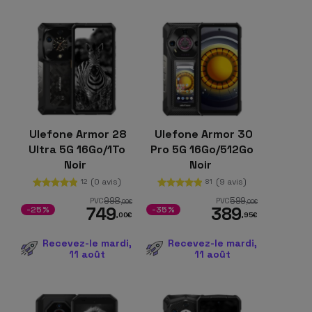
Ulefone Armor 28
Ulefone Armor 30
Ultra 5G 16Go/1To
Pro 5G 16Go/512Go
Noir
Noir
(0 avis)
(9 avis)
12
81
998
599
PVC
PVC
,99
€
,00
€
749
389
-25%
-35%
,00
€
,95
€
Recevez-le mardi,
Recevez-le mardi,
11 août
11 août