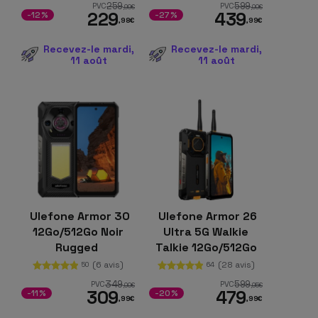
259
599
PVC
PVC
,99
€
,00
€
229
439
-12%
-27%
,98
€
,99
€
Recevez-le mardi,
Recevez-le mardi,
11 août
11 août
Ulefone Armor 30
Ulefone Armor 26
12Go/512Go Noir
Ultra 5G Walkie
Rugged
Talkie 12Go/512Go
rugged
(6 avis)
(28 avis)
50
64
349
599
PVC
PVC
,00
€
,95
€
309
479
-11%
-20%
,99
€
,99
€