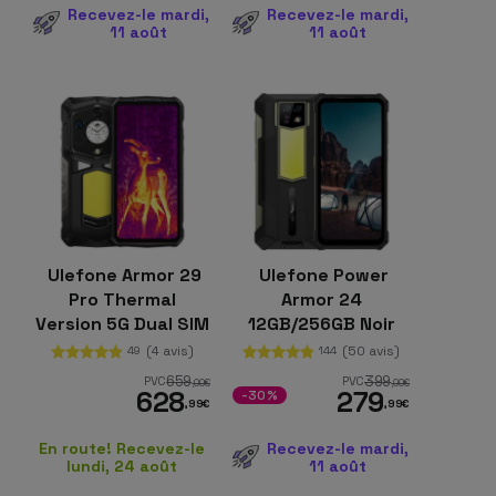
Recevez-le mardi,
Recevez-le mardi,
11 août
11 août
Ulefone Armor 29
Ulefone Power
Pro Thermal
Armor 24
Version 5G Dual SIM
12GB/256GB Noir
16Go/512Go
rugged
(4 avis)
(50 avis)
49
144
659
399
PVC
PVC
,00
€
,00
€
628
279
-30%
,99
€
,99
€
En route! Recevez-le
Recevez-le mardi,
lundi, 24 août
11 août