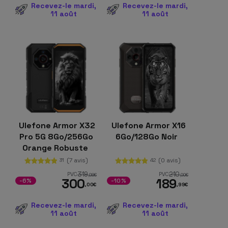
Recevez-le mardi,
Recevez-le mardi,
11 août
11 août
Ulefone Armor X32
Ulefone Armor X16
Pro 5G 8Go/256Go
6Go/128Go Noir
Orange Robuste
(7 avis)
(0 avis)
31
42
319
210
PVC
PVC
,98
€
,00
€
300
189
-6%
-10%
,00
€
,99
€
Recevez-le mardi,
Recevez-le mardi,
11 août
11 août