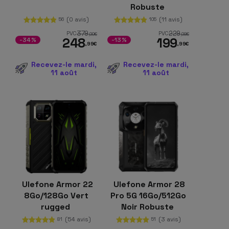
Robuste
(0 avis)
(11 avis)
56
105
379
229
PVC
PVC
,99
€
,98
€
248
199
-34%
-13%
,99
€
,99
€
Recevez-le mardi,
Recevez-le mardi,
11 août
11 août
Ulefone Armor 22
Ulefone Armor 28
8Go/128Go Vert
Pro 5G 16Go/512Go
rugged
Noir Robuste
(54 avis)
(3 avis)
81
51