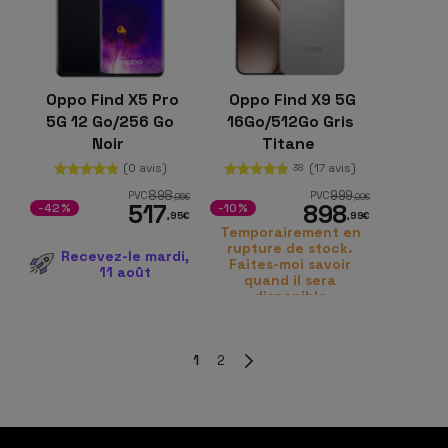
Oppo Find X5 Pro
Oppo Find X9 5G
5G 12 Go/256 Go
16Go/512Go Gris
Noir
Titane
(0 avis)
(17 avis)
38
898
999
PVC
PVC
,95
€
,00
€
517
898
-42%
-10%
,95
€
,99
€
Temporairement en
rupture de stock.
Recevez-le mardi,
Faites-moi savoir
11 août
quand il sera
disponible
1
2