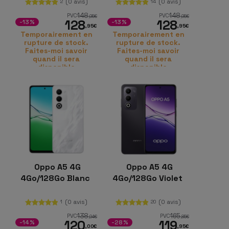
de RAM Recharge
Snapdragon 6s
(0 avis)
(0 avis)
2
14
SUPERVOOC
148
148
PVC
PVC
,95
€
,95
€
128
128
-13%
-13%
,95
€
,95
€
Temporairement en
Temporairement en
rupture de stock.
rupture de stock.
Faites-moi savoir
Faites-moi savoir
quand il sera
quand il sera
disponible
disponible
Oppo A5 4G
Oppo A5 4G
4Go/128Go Blanc
4Go/128Go Violet
(0 avis)
(0 avis)
1
20
138
165
PVC
PVC
,94
€
,85
€
120
119
-14%
-28%
,00
€
,95
€