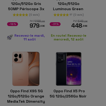
12Go/512Go Gris
12Go/512Go
50MP Périscope 3x
Luminous Green
OIS 6,59 pouces
(0 avis)
(0 avis)
67
AMOLED 120Hz
1.199
649
PVC
PVC
,00
€
,00
€
979
448
-18%
-31%
,00
€
,99
€
Recevez-le mardi,
En route! Recevez-le
11 août
mercredi, 12 août
Oppo Find X9S 5G
Oppo Find X5 Pro
12Go/512Go Orange
5G 12Go/256Go Noir
MediaTek Dimensity