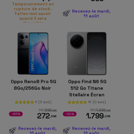
Temporairement en
rupture de stock.
Recevez-le mardi,
Faites-moi savoir
11 août
quand il sera
disponible
Oppo Reno8 Pro 5G
Oppo Find N6 5G
8Go/256Go Noir
512 Go Titane
Stellaire Écran
pliable 16 Go de RAM
(3 avis)
(0 avis)
6
32
Processeur
699
1.999
PVC
PVC
,95
€
,00
€
272
1.799
Snapdragon
-61%
-10%
,99
€
,00
€
Recevez-le mardi,
Recevez-le mardi,
11 août
11 août