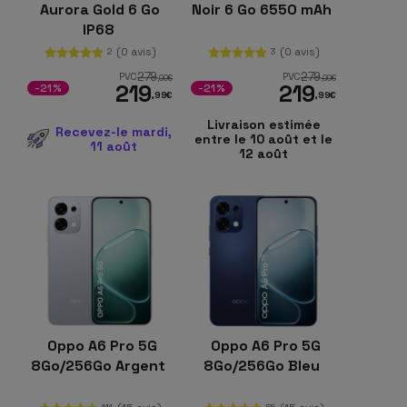
Aurora Gold 6 Go
Noir 6 Go 6550 mAh
IP68
(0 avis)
(0 avis)
2
3
279
279
PVC
PVC
,00
€
,00
€
219
219
-21%
-21%
,99
€
,99
€
Livraison estimée
Recevez-le mardi,
entre le 10 août et le
11 août
12 août
Oppo A6 Pro 5G
Oppo A6 Pro 5G
8Go/256Go Argent
8Go/256Go Bleu