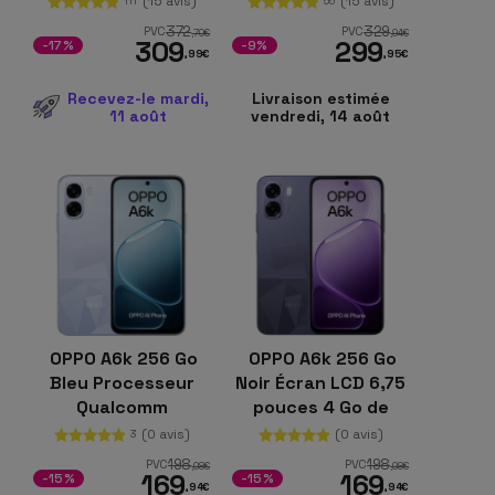
(15 avis)
(15 avis)
111
55
372
329
PVC
PVC
,70
€
,94
€
309
299
-17%
-9%
,99
€
,95
€
Recevez-le mardi,
Livraison estimée
11 août
vendredi, 14 août
OPPO A6k 256 Go
OPPO A6k 256 Go
Bleu Processeur
Noir Écran LCD 6,75
Qualcomm
pouces 4 Go de
Snapdragon 685 4
RAM Batterie 6100
(0 avis)
(0 avis)
3
Go de RAM
mHz
198
198
PVC
PVC
,98
€
,98
€
169
169
Appareils photo 50
-15%
-15%
,94
€
,94
€