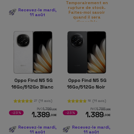
Mpx
Temporairement en
rupture de stock.
Recevez-le mardi,
Faites-moi savoir
11 août
quand il sera
disponible
Oppo Find N5 5G
Oppo Find N5 5G
16Go/512Go Blanc
16Go/512Go Noir
(11 avis)
(11 avis)
27
18
1.799
1.798
PVC
PVC
,00
€
,96
€
1.389
1.389
-23%
-23%
,00
€
,00
€
Recevez-le mardi,
Recevez-le mardi,
11 août
11 août