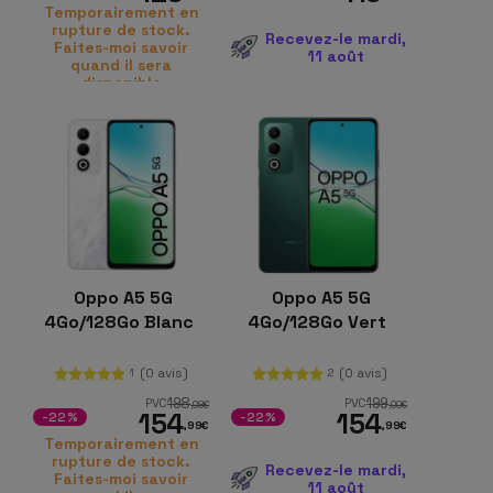
Temporairement en
rupture de stock.
Recevez-le mardi,
Faites-moi savoir
11 août
quand il sera
disponible
Oppo A5 5G
Oppo A5 5G
4Go/128Go Blanc
4Go/128Go Vert
(0 avis)
(0 avis)
1
2
198
199
PVC
PVC
,98
€
,00
€
154
154
-22%
-22%
,99
€
,99
€
Temporairement en
rupture de stock.
Recevez-le mardi,
Faites-moi savoir
11 août