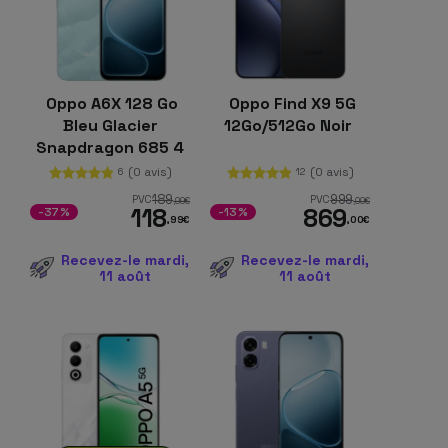
Oppo A6X 128 Go
Oppo Find X9 5G
Bleu Glacier
12Go/512Go Noir
Snapdragon 685 4
Go de RAM ColorOS
(0 avis)
(0 avis)
6
12
15
189
999
PVC
PVC
,99
€
,00
€
118
869
-37%
-13%
,99
€
,00
€
Recevez-le mardi,
Recevez-le mardi,
11 août
11 août