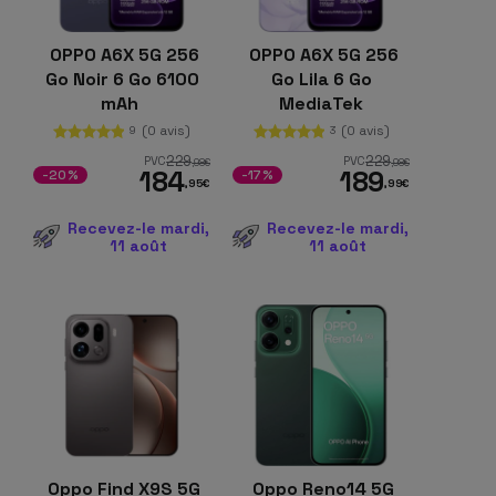
OPPO A6X 5G 256
OPPO A6X 5G 256
Go Noir 6 Go 6100
Go Lila 6 Go
mAh
MediaTek
Dimensity
(0 avis)
(0 avis)
9
3
229
229
PVC
PVC
,98
€
,98
€
184
189
-20%
-17%
,95
€
,99
€
Recevez-le mardi,
Recevez-le mardi,
11 août
11 août
Oppo Find X9S 5G
Oppo Reno14 5G