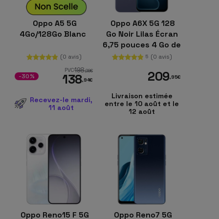
Oppo A5 5G
Oppo A6X 5G 128
4Go/128Go Blanc
Go Noir Lilas Écran
6,75 pouces 4 Go de
RAM Batterie 6100
(0 avis)
(0 avis)
5
mAh
198
PVC
,98
€
209
138
-30%
,95
€
,94
€
Livraison estimée
Recevez-le mardi,
entre le 10 août et le
11 août
12 août
Oppo Reno15 F 5G
Oppo Reno7 5G