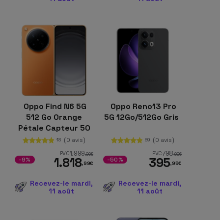
Oppo Find N6 5G
Oppo Reno13 Pro
512 Go Orange
5G 12Go/512Go Gris
Pétale Capteur 50
Mpx 16 Go de RAM
(0 avis)
(0 avis)
18
69
Batterie de 6000
1.999
798
PVC
PVC
,00
€
,99
€
1.818
395
mAh
-9%
-50%
,99
€
,95
€
Recevez-le mardi,
Recevez-le mardi,
11 août
11 août