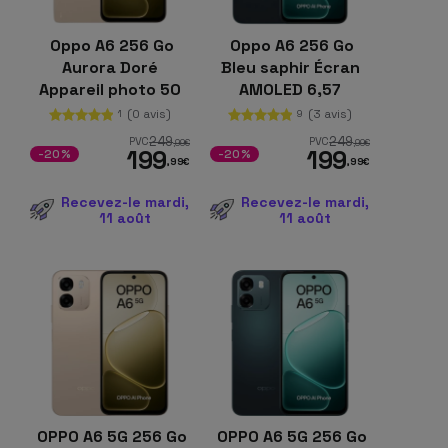
Oppo A6 256 Go
Oppo A6 256 Go
Aurora Doré
Bleu saphir Écran
Appareil photo 50
AMOLED 6,57
MPx 6 Go de RAM
pouces 6 Go de RAM
(0 avis)
(3 avis)
1
9
Snapdragon 685
Batterie 7000 mAh
249
249
PVC
PVC
,99
€
,99
€
199
199
-20%
-20%
,99
€
,99
€
Recevez-le mardi,
Recevez-le mardi,
11 août
11 août
OPPO A6 5G 256 Go
OPPO A6 5G 256 Go