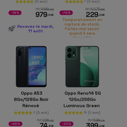
9500 (3 nm)
(0 avis)
(0 avis)
1
1.199
1.073
PVC
PVC
,00
€
,55
€
979
229
-18%
-79%
,00
€
,00
€
Temporairement en
rupture de stock.
Recevez-le mardi,
Faites-moi savoir
11 août
quand il sera
disponible
Oppo A53
Oppo Reno14 5G
8Go/128Go Noir
12Go/256Go
Rénové
Luminous Green
(0 avis)
(0 avis)
2
15
229
599
PVC
PVC
,00
€
,00
€
74
399
-68%
-33%
,37
€
,00
€