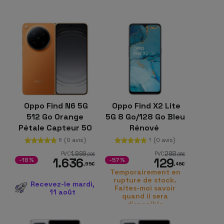
Oppo Find N6 5G
Oppo Find X2 Lite
512 Go Orange
5G 8 Go/128 Go Bleu
Pétale Capteur 50
Rénové
Mpx 16 Go de RAM
(0 avis)
(0 avis)
6
1
Batterie de 6000
1.999
298
PVC
PVC
,00
€
,95
€
1.636
129
mAh
-18%
-57%
,95
€
,46
€
Temporairement en
rupture de stock.
Recevez-le mardi,
Faites-moi savoir
11 août
quand il sera
disponible