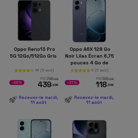
Oppo Reno13 Pro
Oppo A6X 128 Go
5G 12Go/512Go Gris
Noir Lilas Écran 6,75
pouces 4 Go de
RAM Batterie 6100
(9 avis)
(0 avis)
96
8
mAh
799
189
PVC
PVC
,00
€
,99
€
439
118
-45%
-37%
,99
€
,99
€
Recevez-le mardi,
Recevez-le mardi,
11 août
11 août