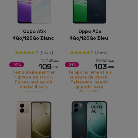
Oppo A5x
Oppo A5x
4Go/128Go Blanc
4Go/128Go Bleu
(0 avis)
(0 avis)
8
8
149
149
PVC
PVC
,99
€
,99
€
109
103
-27%
-31%
,99
€
,99
€
Temporairement en
Temporairement en
rupture de stock.
rupture de stock.
Faites-moi savoir
Faites-moi savoir
quand il sera
quand il sera
disponible
disponible