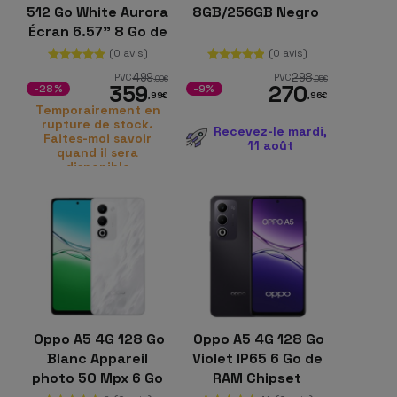
512 Go White Aurora
8GB/256GB Negro
Écran 6.57" 8 Go de
RAM Qualcomm
(0 avis)
(0 avis)
Snapdragon 6 Gen
499
298
PVC
PVC
,00
€
,05
€
359
270
1
-28%
-9%
,99
€
,96
€
Temporairement en
rupture de stock.
Recevez-le mardi,
Faites-moi savoir
11 août
quand il sera
disponible
Oppo A5 4G 128 Go
Oppo A5 4G 128 Go
Blanc Appareil
Violet IP65 6 Go de
photo 50 Mpx 6 Go
RAM Chipset