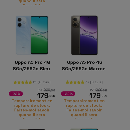
quand il sera
disponible
Oppo A5 Pro 4G
Oppo A5 Pro 4G
8Go/256Go Bleu
8Go/256Go Marron
(0 avis)
(0 avis)
26
33
229
229
PVC
PVC
,98
€
,98
€
179
179
-22%
-22%
,99
€
,99
€
Temporairement en
Temporairement en
rupture de stock.
rupture de stock.
Faites-moi savoir
Faites-moi savoir
quand il sera
quand il sera
disponible
disponible