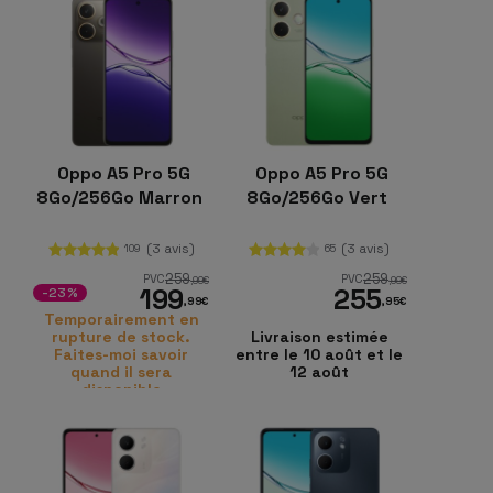
Oppo A5 Pro 5G
Oppo A5 Pro 5G
8Go/256Go Marron
8Go/256Go Vert
(3 avis)
(3 avis)
109
65
259
259
PVC
PVC
,99
€
,99
€
199
255
-23%
,99
€
,95
€
Temporairement en
rupture de stock.
Livraison estimée
Faites-moi savoir
entre le 10 août et le
quand il sera
12 août
disponible