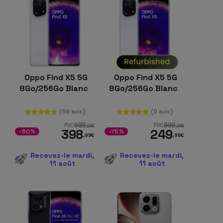
Oppo Find X5 5G
Oppo Find X5 5G
8Go/256Go Blanc
8Go/256Go Blanc
(69 avis)
(0 avis)
998
998
PVC
PVC
,99
€
,99
€
398
249
-60%
-75%
,99
€
,95
€
Recevez-le mardi,
Recevez-le mardi,
11 août
11 août