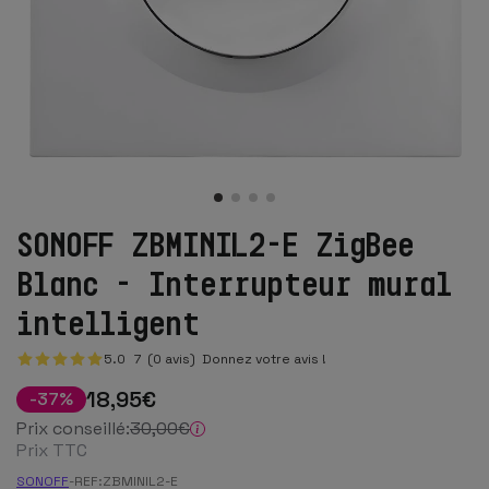
SONOFF ZBMINIL2-E ZigBee
Blanc - Interrupteur mural
intelligent
5.0
7
(0 avis)
Donnez votre avis !
18
,95
€
-
37
%
Prix conseillé:
30
,00
€
Prix TTC
SONOFF
-
REF:
ZBMINIL2-E