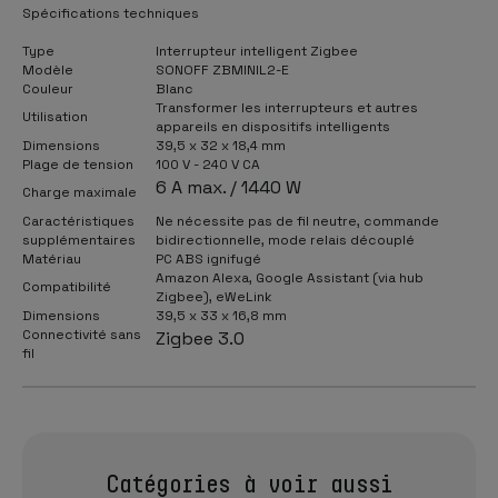
Spécifications techniques
Type
Interrupteur intelligent Zigbee
Modèle
SONOFF ZBMINIL2-E
Couleur
Blanc
Transformer les interrupteurs et autres
Utilisation
appareils en dispositifs intelligents
Dimensions
39,5 x 32 x 18,4 mm
Plage de tension
100 V - 240 V CA
6 A max. / 1440 W
Charge maximale
Caractéristiques
Ne nécessite pas de fil neutre, commande
supplémentaires
bidirectionnelle, mode relais découplé
Matériau
PC ABS ignifugé
Amazon Alexa, Google Assistant (via hub
Compatibilité
Zigbee), eWeLink
Dimensions
39,5 x 33 x 16,8 mm
Connectivité sans
Zigbee 3.0
fil
Catégories à voir aussi