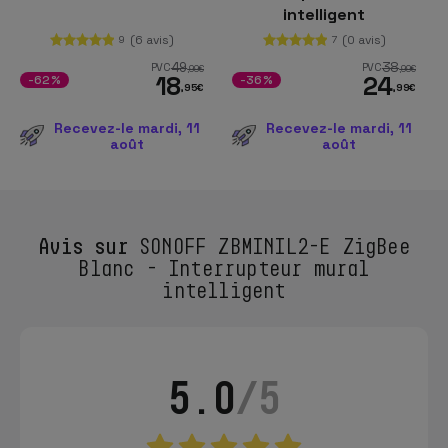
intelligent
(6 avis)
(0 avis)
9
7
49
38
PVC
PVC
,99
€
,99
€
18
24
-62%
-36%
,95
€
,99
€
Recevez-le mardi, 11
Recevez-le mardi, 11
août
août
Avis sur
SONOFF ZBMINIL2-E ZigBee
Blanc - Interrupteur mural
intelligent
5.0
/5