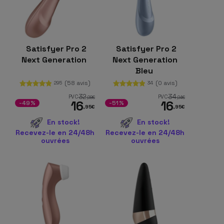
Satisfyer Pro 2
Satisfyer Pro 2
Next Generation
Next Generation
Bleu
(58 avis)
(0 avis)
295
34
32
34
PVC
PVC
,98
€
,94
€
16
16
-49%
-51%
,95
€
,95
€
En stock!
En stock!
Recevez-le en 24/48h
Recevez-le en 24/48h
ouvrées
ouvrées