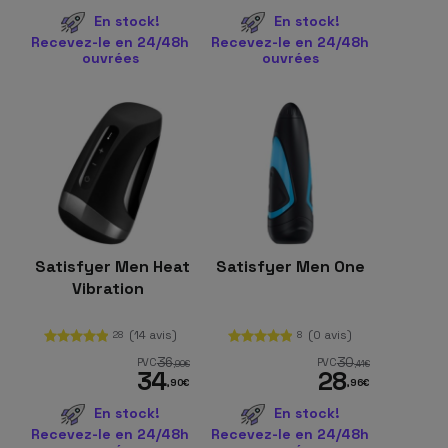
En stock!
En stock!
Recevez-le en 24/48h
Recevez-le en 24/48h
ouvrées
ouvrées
Satisfyer Men Heat
Satisfyer Men One
Vibration
(14 avis)
(0 avis)
28
8
36
30
PVC
PVC
,90
€
,41
€
34
28
,90
€
,96
€
En stock!
En stock!
Recevez-le en 24/48h
Recevez-le en 24/48h