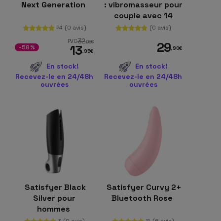
Next Generation
: vibromasseur pour
couple avec 14
programmes et
(0 avis)
(0 avis)
24
Satisfyer Connect
32
PVC
,98
€
29
13
-58%
,90
€
,95
€
En stock!
En stock!
Recevez-le en 24/48h
Recevez-le en 24/48h
ouvrées
ouvrées
Satisfyer Black
Satisfyer Curvy 2+
Silver pour
Bluetooth Rose
hommes
(0 avis)
(6 avis)
3
11