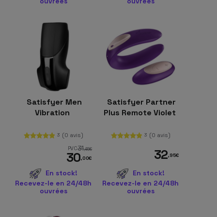
ouvrées
ouvrées
Satisfyer Men
Satisfyer Partner
Vibration
Plus Remote Violet
(0 avis)
(0 avis)
3
3
31
PVC
,45
€
32
30
,95
€
,00
€
En stock!
En stock!
Recevez-le en 24/48h
Recevez-le en 24/48h
ouvrées
ouvrées