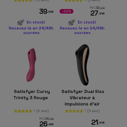
36
PVC
,99
€
39
27
-24%
,95
€
,95
€
En stock!
En stock!
Recevez-le en 24/48h
Recevez-le en 24/48h
ouvrées
ouvrées
Satisfyer Curvy
Satisfyer Dual Kiss
Trinity 3 Rouge
Vibrateur à
impulsions d'air
Noir
(0 avis)
(3 avis)
7
7
26
PVC
,99
€
21
26
,90
€
,45
€