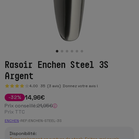
Rasoir Enchen Steel 3S
Argent
4.00
35
(3 avis)
Donnez votre avis !
14
,96
€
-
32
%
Prix conseillé:
21
,95
€
Prix TTC
ENCHEN
-
REF:
ENCHEN-STEEL-3S
Disponibilité: