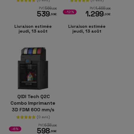
PC
569
1.468
PVC
PVC
,00
€
,99
€
539
1.299
-12%
,99
€
,00
€
Livraison estimée
Livraison estimée
jeudi, 13 août
jeudi, 13 août
QIDI Tech Q2C
Combo Imprimante
3D FDM 600 mm/s
270 × 270 × 256
(0 avis)
mm
638
PVC
,99
€
598
-6%
,99
€