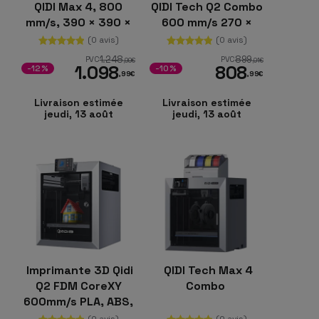
QIDI Max 4, 800
QIDI Tech Q2 Combo
mm/s, 390 × 390 ×
600 mm/s 270 ×
340 mm
270 × 256 mm
(0 avis)
(0 avis)
1.248
899
PVC
PVC
,99
€
,01
€
1.098
808
-12%
-10%
,99
€
,99
€
Livraison estimée
Livraison estimée
jeudi, 13 août
jeudi, 13 août
Imprimante 3D Qidi
QIDI Tech Max 4
Q2 FDM CoreXY
Combo
600mm/s PLA, ABS,
ASA, PETG, TPU, PA,
(0 avis)
(0 avis)