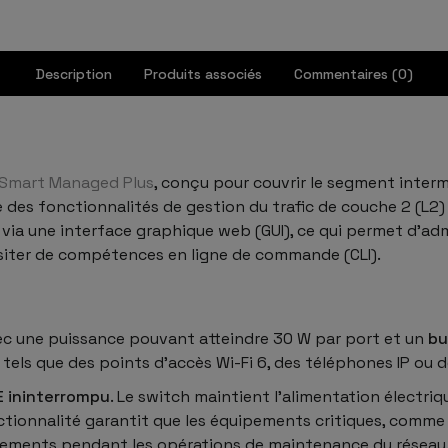
Description
Produits associés
Commentaires (0)
Smart Managed Plus
, conçu pour couvrir le segment inter
fre des fonctionnalités de gestion du trafic de couche 2 (L
via une interface graphique web (GUI), ce qui permet d’adm
iter de compétences en ligne de commande (CLI).
c une puissance pouvant atteindre 30 W par port et un
bu
s que des points d’accès Wi-Fi 6, des téléphones IP ou d
E ininterrompu
. Le switch maintient l’alimentation électri
onctionnalité garantit que les équipements critiques, comme
trements pendant les opérations de maintenance du réseau