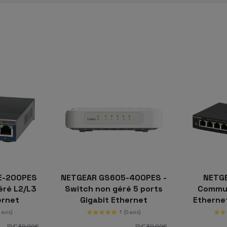
E-200PES
NETGEAR GS605-400PES -
NETG
ré L2/L3
Switch non géré 5 ports
Commut
ernet
Gigabit Ethernet
Ethernet
) Gris
0 avis)
1
(0 avis)
PVC
39
,99
€
PVC
30
,00
€