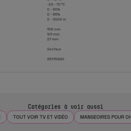
-20 - 70 °C
0 - 90%
0 - 95%
0 - 3000 m
158 mm
101 mm
27 mm
Secteur
85176990
Catégories à voir aussi
E
TOUT VOIR TV ET VIDÉO
MANGEOIRES POUR CH