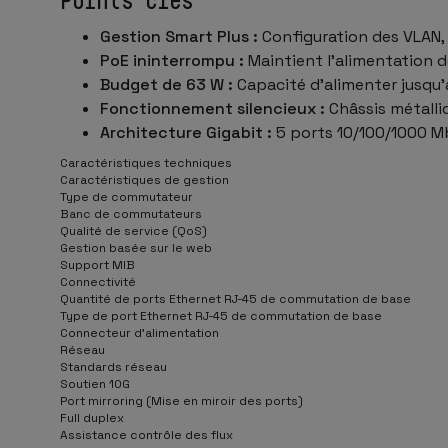
Gestion Smart Plus :
Configuration des VLAN, 
PoE ininterrompu :
Maintient l’alimentation 
Budget de 63 W :
Capacité d’alimenter jusqu
Fonctionnement silencieux :
Châssis métalliq
Architecture Gigabit :
5 ports 10/100/1000 M
Caractéristiques techniques
Caractéristiques de gestion
Type de commutateur
Banc de commutateurs
Qualité de service (QoS)
Gestion basée sur le web
Support MIB
Connectivité
Quantité de ports Ethernet RJ-45 de commutation de base
Type de port Ethernet RJ-45 de commutation de base
Connecteur d'alimentation
Réseau
Standards réseau
Soutien 10G
Port mirroring (Mise en miroir des ports)
Full duplex
Assistance contrôle des flux