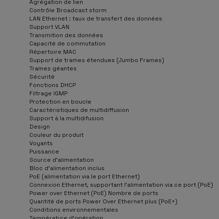
Agrégation de lien
Contrôle Broadcast storm
LAN Ethernet : taux de transfert des données
Support VLAN
Transmition des données
Capacité de commutation
Répertoire MAC
Support de trames étendues (Jumbo Frames)
Trames géantes
Sécurité
Fonctions DHCP
Filtrage IGMP
Protection en boucle
Caractéristiques de multidiffusion
Support à la multidifusion
Design
Couleur du produit
Voyants
Puissance
Source d'alimentation
Bloc d'alimentation inclus
PoE (alimentation via le port Ethernet)
Connexion Ethernet, supportant l'alimentation via ce port (PoE)
Power over Ethernet (PoE) Nombre de ports
Quantité de ports Power Over Ethernet plus (PoE+)
Conditions environnementales
Température d'opération