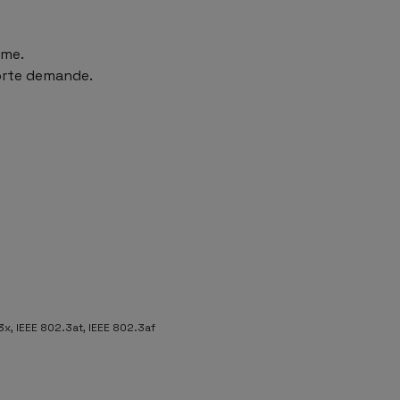
ème.
forte demande.
3x, IEEE 802.3at, IEEE 802.3af