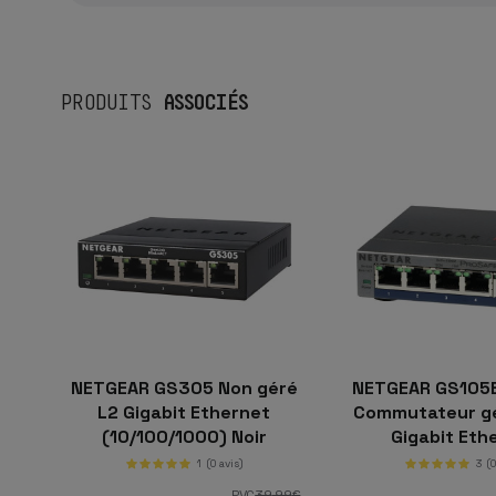
ASSOCIÉS
PRODUITS
NETGEAR GS305 Non géré
NETGEAR GS105
L2 Gigabit Ethernet
Commutateur gé
(10/100/1000) Noir
Gigabit Eth
(10/100/1000
1
(0 avis)
3
(
PVC
39
,99
€