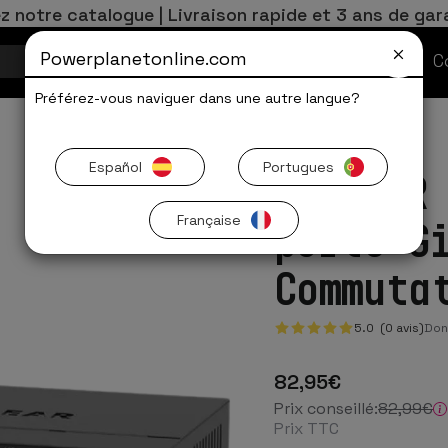
z notre catalogue | Livraison rapide et 3 ans de gar
Powerplanetonline.com
Offres Limitées
C
Préférez-vous naviguer dans une autre langue?
Español
Portugues
NETGEAR
Française
ports G
Commuta
5.0 (0 avis)
Donn
82
,95
€
Prix conseillé:
82
,99
€
Prix TTC