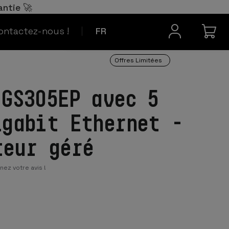
Español
ES
antie 🚀
Contact
Português
PT
ontactez-nous !
FR
Offres Limitées
 GS305EP avec 5
igabit Ethernet -
teur géré
ez votre avis !