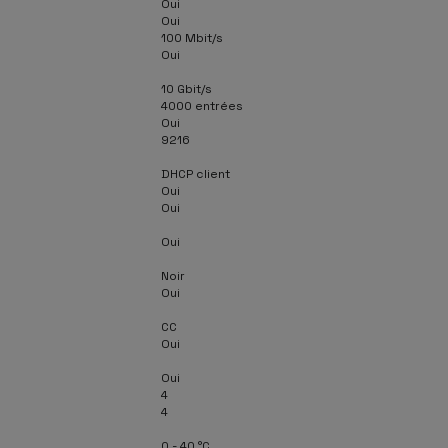
Oui
Oui
100 Mbit/s
Oui
10 Gbit/s
4000 entrées
Oui
9216
DHCP client
Oui
Oui
Oui
Noir
Oui
CC
Oui
Oui
4
4
0 - 40 °C