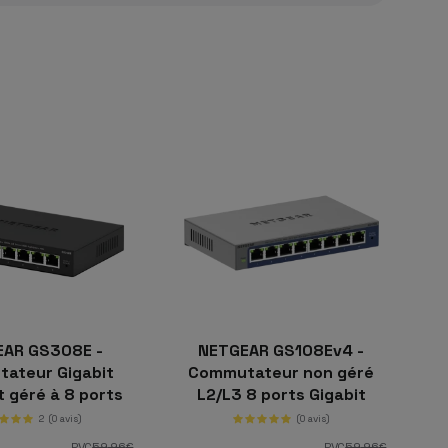
EAR GS308E -
NETGEAR GS108Ev4 -
ateur Gigabit
Commutateur non géré
 géré à 8 ports
L2/L3 8 ports Gigabit
Ethernet
2
(0 avis)
(0 avis)
PVC
59
,96
€
PVC
59
,96
€