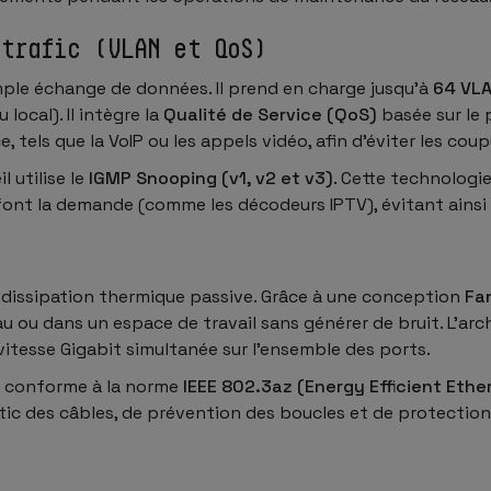
 trafic (VLAN et QoS)
mple échange de données. Il prend en charge jusqu’à
64 VL
local). Il intègre la
Qualité de Service (QoS)
basée sur le p
 tels que la VoIP ou les appels vidéo, afin d’éviter les cou
 utilise le
IGMP Snooping (v1, v2 et v3)
. Cette technologi
nt la demande (comme les décodeurs IPTV), évitant ainsi t
la dissipation thermique passive. Grâce à une conception
Fan
eau ou dans un espace de travail sans générer de bruit. L’
itesse Gigabit simultanée sur l’ensemble des ports.
st conforme à la norme
IEEE 802.3az (Energy Efficient Ethe
ostic des câbles, de prévention des boucles et de protecti