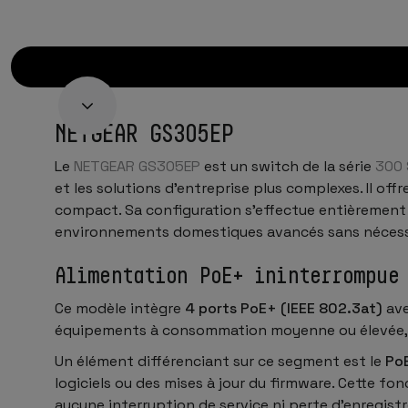
NETGEAR GS305EP
Le
NETGEAR GS305EP
est un switch de la série
300 
et les solutions d’entreprise plus complexes. Il of
compact. Sa configuration s’effectue entièrement 
environnements domestiques avancés sans nécess
Alimentation PoE+ ininterrompue
Ce modèle intègre
4 ports PoE+ (IEEE 802.3at)
ave
équipements à consommation moyenne ou élevée, tel
Un élément différenciant sur ce segment est le
Po
logiciels ou des mises à jour du firmware. Cette f
aucune interruption de service ni perte d’enregis