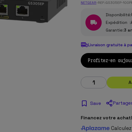
NETGEAR
-
REF:
GS305EP-100P
Disponibilité:
Expédition :
Garantie:
3 a
Livraison gratuite à p
Profitez-en aujou
A
Partage
Save
Financez votre achat
Calculez