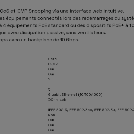
QoS et IGMP Snooping via une interface web intuitive.
des équipements connectés lors des redémarrages du syst
’à 4 équipements PoE standard ou des dispositifs PoE+ à 
ue avec dissipation passive, sans ventilateurs.
bps avec un backplane de 10 Gbps.
Géré
L2/L3
Oui
Oui
Y
5
Gigabit Ethernet (10/100/1000)
DC-in jack
IEEE 802.3, IEEE 802.3ab, IEEE 802.3u, IEEE 802.
Non
Oui
Oui
Oui