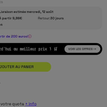
ES
Livraison estimée mercredi, 12 août
À partir 9,86€
Retour:
30 jours
ns
artir de 200 euros!
rd'hui au meilleur prix ! 🛒
VOIR LES OFFRES
JOUTER AU PANIER
r
!
 votre quota
+ info