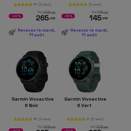
mm
(0 avis)
(0 avis)
69
329
179
PVC
PVC
,95
€
,00
€
265
145
-20%
-18%
,00
€
,95
€
Recevez-le mardi,
Recevez-le mardi,
11 août
11 août
Garmin Vívoactive
Garmin Vívoactive
6 Noir
6 Vert
(0 avis)
(0 avis)
95
31
329
329
PVC
PVC
,99
€
,95
€
-20%
-20%