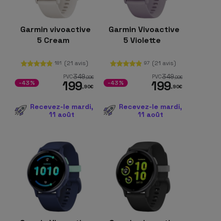
Garmin vivoactive
Garmin Vivoactive
5 Cream
5 Violette
(21 avis)
(21 avis)
181
97
349
349
PVC
PVC
,00
€
,00
€
199
199
-43%
-43%
,90
€
,90
€
Recevez-le mardi,
Recevez-le mardi,
11 août
11 août