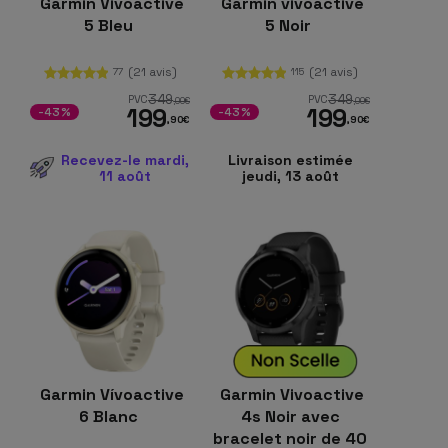
Garmin Vivoactive
Garmin vivoactive
5 Bleu
5 Noir
(21 avis)
(21 avis)
77
115
349
349
PVC
PVC
,00
€
,00
€
199
199
-43%
-43%
,90
€
,90
€
Recevez-le mardi,
Livraison estimée
11 août
jeudi, 13 août
Garmin Vívoactive
Garmin Vivoactive
6 Blanc
4s Noir avec
bracelet noir de 40