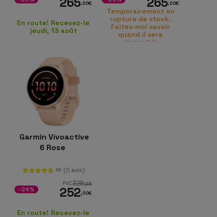
265
265
,00
€
,00
€
Temporairement en
rupture de stock.
En route! Recevez-le
Faites-moi savoir
jeudi, 13 août
quand il sera
disponible
Garmin Vívoactive
6 Rose
(0 avis)
34
329
PVC
,99
€
252
-24%
,00
€
En route! Recevez-le