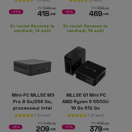
Windows 11 Pro
Go de mémoire vive
548
559
PVC
PVC
,99
€
,00
€
418
469
DDR4, disque SSD
-24%
-16%
,99
€
,00
€
NVMe de 512 Go et
Windows 11 Pro
En route! Recevez-le
En route! Recevez-le
vendredi, 14 août
vendredi, 14 août
Mini-PC MLLSE M3
MLLSE G1 Mini PC
Pro 8 Go/256 Go,
AMD Ryzen 5 5500U
processeur Intel
16 Go 512 Go
Core i5-4310U, 8 Go
Windows 11 Pro
(0 avis)
(0 avis)
2
2
SSD de 256 Go,
249
459
PVC
PVC
,00
€
,00
€
209
379
Windows 11 Pro
-16%
-17%
,00
€
,00
€