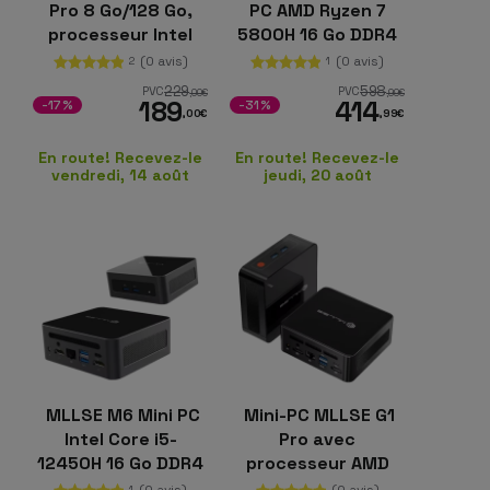
Pro 8 Go/128 Go,
PC AMD Ryzen 7
processeur Intel
5800H 16 Go DDR4
Core i5-4310U, 8 Go
512 Go SSD
(0 avis)
(0 avis)
2
1
SSD de 128 Go,
Windows 11 Pro
229
598
PVC
PVC
,00
€
,99
€
189
414
Windows 11 Pro
-17%
-31%
,00
€
,99
€
En route! Recevez-le
En route! Recevez-le
vendredi, 14 août
jeudi, 20 août
MLLSE M6 Mini PC
Mini-PC MLLSE G1
Intel Core i5-
Pro avec
12450H 16 Go DDR4
processeur AMD
512 Go NVMe
Ryzen 7 5700U, 16
(0 avis)
(0 avis)
1