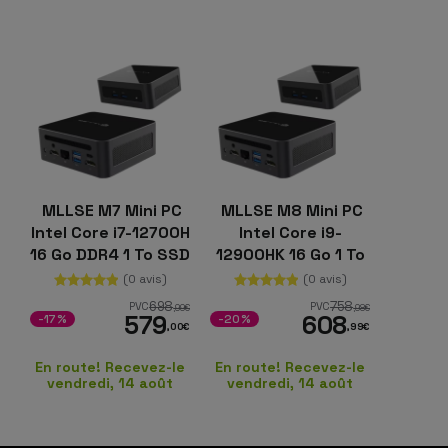
MLLSE M7 Mini PC
MLLSE M8 Mini PC
Intel Core i7-12700H
Intel Core i9-
16 Go DDR4 1 To SSD
12900HK 16 Go 1 To
Windows 11 Pro
Windows 11
(0 avis)
(0 avis)
698
758
PVC
PVC
,99
€
,98
€
579
608
-17%
-20%
,00
€
,99
€
En route! Recevez-le
En route! Recevez-le
vendredi, 14 août
vendredi, 14 août