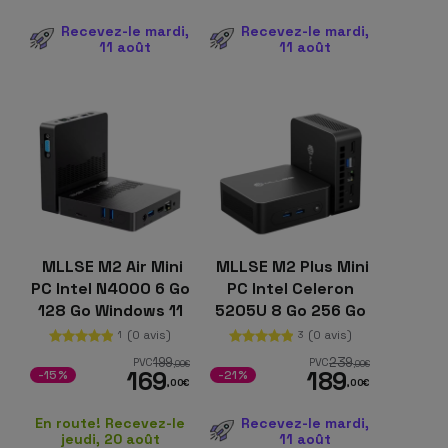
Recevez-le mardi,
Recevez-le mardi,
11 août
11 août
MLLSE M2 Air Mini
MLLSE M2 Plus Mini
PC Intel N4000 6 Go
PC Intel Celeron
128 Go Windows 11
5205U 8 Go 256 Go
Noir
Windows 11
(0 avis)
(0 avis)
1
3
199
239
PVC
PVC
,00
€
,00
€
169
189
-15%
-21%
,00
€
,00
€
En route! Recevez-le
Recevez-le mardi,
jeudi, 20 août
11 août