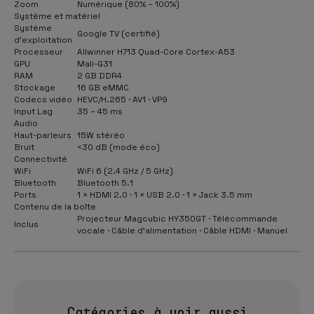
Zoom
Numérique (80% – 100%)
Système et matériel
Système
Google TV (certifié)
d’exploitation
Processeur
Allwinner H713 Quad-Core Cortex-A53
GPU
Mali-G31
RAM
2 GB DDR4
Stockage
16 GB eMMC
Codecs vidéo
HEVC/H.265 · AV1 · VP9
Input Lag
35 – 45 ms
Audio
Haut-parleurs
15W stéréo
Bruit
<30 dB (mode éco)
Connectivité
WiFi
WiFi 6 (2.4 GHz / 5 GHz)
Bluetooth
Bluetooth 5.1
Ports
1 × HDMI 2.0 · 1 × USB 2.0 · 1 × Jack 3.5 mm
Contenu de la boîte
Projecteur Magcubic HY350GT · Télécommande
Inclus
vocale · Câble d’alimentation · Câble HDMI · Manuel
Catégories à voir aussi