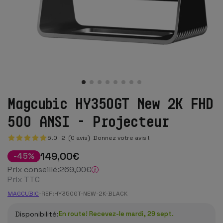
Magcubic HY350GT New 2K FHD
500 ANSI - Projecteur
5.0
2
(0 avis)
Donnez votre avis !
149
,00
€
-
45
%
Prix conseillé:
269
,00
€
Prix TTC
MAGCUBIC
-
REF:
HY350GT-NEW-2K-BLACK
Disponibilité:
En route! Recevez-le mardi, 29 sept.