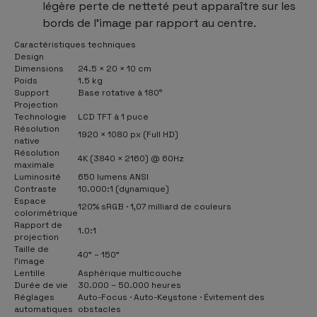
légère perte de netteté peut apparaître sur les
bords de l’image par rapport au centre.
Caractéristiques techniques
Design
Dimensions
24.5 × 20 × 10 cm
Poids
1.5 kg
Support
Base rotative à 180°
Projection
Technologie
LCD TFT à 1 puce
Résolution
1920 × 1080 px (Full HD)
native
Résolution
4K (3840 × 2160) @ 60Hz
maximale
Luminosité
650 lumens ANSI
Contraste
10.000:1 (dynamique)
Espace
120% sRGB · 1,07 milliard de couleurs
colorimétrique
Rapport de
1.0:1
projection
Taille de
40" – 150"
l’image
Lentille
Asphérique multicouche
Durée de vie
30.000 – 50.000 heures
Réglages
Auto-Focus · Auto-Keystone · Évitement des
automatiques
obstacles