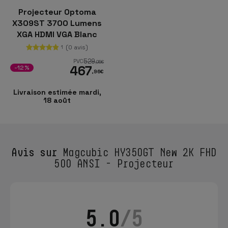
Projecteur Optoma
X309ST 3700 Lumens
XGA HDMI VGA Blanc
(0 avis)
1
529
PVC
,05
€
467
-12%
,96
€
Livraison estimée mardi,
18 août
Avis sur
Magcubic HY350GT New 2K FHD
500 ANSI - Projecteur
5.0
/5