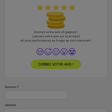
Donnez votre avis et gagnez !
Laissez votre avis sur le produit
et vous participerez au tirage au sort mensuel !
DONNEZ VOTRE AVIS !
Surnom
*
Opinion