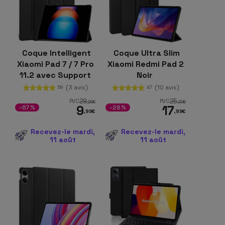
Coque Intelligent
Coque Ultra Slim
Xiaomi Pad 7 / 7 Pro
Xiaomi Redmi Pad 2
11.2 avec Support
Noir
Noir
(3 avis)
(10 avis)
59
47
29
25
PVC
PVC
,99
€
,00
€
9
17
-67%
-28%
,99
€
,99
€
Recevez-le mardi,
Recevez-le mardi,
11 août
11 août