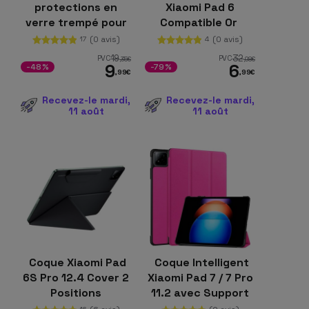
protections en
Xiaomi Pad 6
verre trempé pour
Compatible Or
Xiaomi Redmi Pad 2
(0 avis)
(0 avis)
17
4
Pro
19
32
PVC
PVC
,35
€
,98
€
9
6
-48%
-79%
,99
€
,99
€
Recevez-le mardi,
Recevez-le mardi,
11 août
11 août
Coque Xiaomi Pad
Coque Intelligent
6S Pro 12.4 Cover 2
Xiaomi Pad 7 / 7 Pro
Positions
11.2 avec Support
Intelligente Noir
Violet