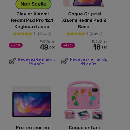
Clavier Xiaomi
Coque Crystal
Redmi Pad Pro 12.1
Xiaomi Redmi Pad 2
Keyboard avec
Rose
Coque Intelligent
(0 avis)
(0 avis)
34
6
Noir
115
32
PVC
PVC
,00
€
,99
€
49
18
-57%
-42%
,00
€
,99
€
Recevez-le mardi,
Recevez-le mardi,
11 août
11 août
Protecteur en
Coque enfant