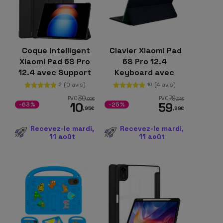
Coque Intelligent
Clavier Xiaomi Pad
Xiaomi Pad 6S Pro
6S Pro 12.4
12.4 avec Support
Keyboard avec
Noir
Coque Noir
(0 avis)
(4 avis)
2
10
30
79
PVC
PVC
,00
€
,94
€
10
59
-63%
-25%
,95
€
,99
€
Recevez-le mardi,
Recevez-le mardi,
11 août
11 août