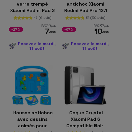
verre trempé
antichoc Xiaomi
Xiaomi Redmi Pad 2
Redmi Pad Pro 12.1
Pro
Rose
(6 avis)
(30 avis)
42
33
10
32
PVC
PVC
,99
€
,98
€
7
10
-27%
-67%
,99
€
,99
€
Recevez-le mardi,
Recevez-le mardi,
11 août
11 août
Housse antichoc
Coque Crystal
avec dessins
Xiaomi Pad 6
animés pour
Compatible Noir