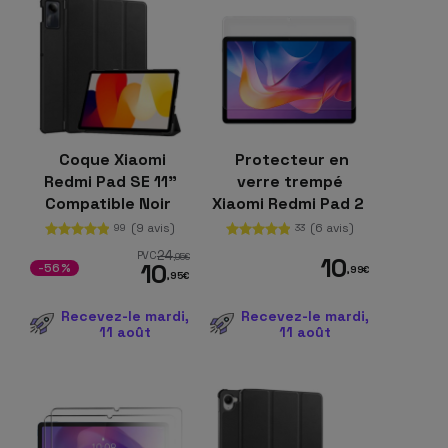
Coque Xiaomi
Protecteur en
Redmi Pad SE 11"
verre trempé
Compatible Noir
Xiaomi Redmi Pad 2
(9 avis)
(6 avis)
99
33
24
PVC
,95
€
10
10
-56%
,99
€
,95
€
Recevez-le mardi,
Recevez-le mardi,
11 août
11 août