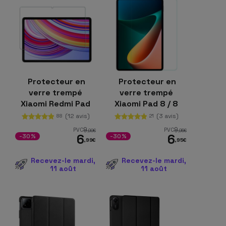
Protecteur en
Protecteur en
verre trempé
verre trempé
Xiaomi Redmi Pad
Xiaomi Pad 8 / 8
Pro / Poco Pad 12.1
Pro
(12 avis)
(3 avis)
88
21
9
9
PVC
PVC
,99
€
,95
€
6
6
-30%
-30%
,99
€
,95
€
Recevez-le mardi,
Recevez-le mardi,
11 août
11 août