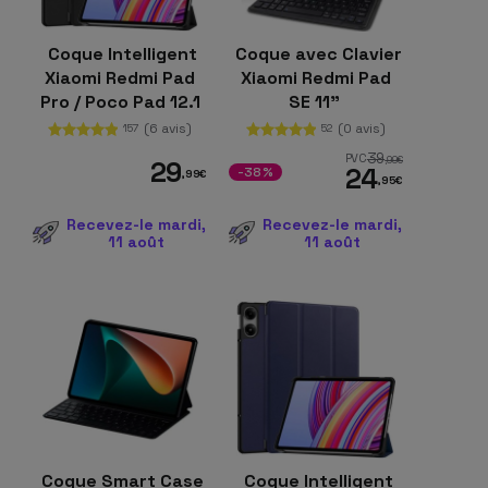
Coque Intelligent
Coque avec Clavier
Xiaomi Redmi Pad
Xiaomi Redmi Pad
Pro / Poco Pad 12.1
SE 11"
avec Support Noir
(6 avis)
(0 avis)
157
52
39
PVC
,99
€
29
24
-38%
,99
€
,95
€
Recevez-le mardi,
Recevez-le mardi,
11 août
11 août
Coque Smart Case
Coque Intelligent