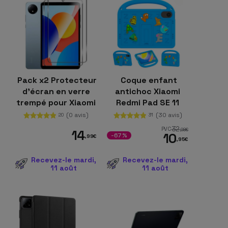
Pack x2 Protecteur
Coque enfant
d'écran en verre
antichoc Xiaomi
trempé pour Xiaomi
Redmi Pad SE 11
Redmi Pad SE 4G
Bleu
(0 avis)
(30 avis)
20
31
32
PVC
,98
€
14
10
-67%
,99
€
,95
€
Recevez-le mardi,
Recevez-le mardi,
11 août
11 août