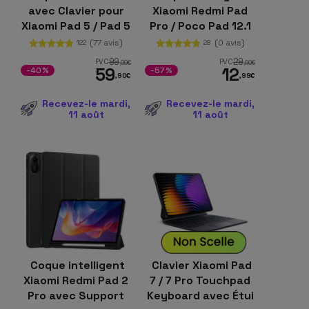
avec Clavier pour
Xiaomi Redmi Pad
Xiaomi Pad 5 / Pad 5
Pro / Poco Pad 12.1
Pro Noir
avec Support Bleu
(77 avis)
(0 avis)
122
28
99
29
PVC
PVC
,99
€
,99
€
59
12
-40%
-57%
,90
€
,99
€
Recevez-le mardi,
Recevez-le mardi,
11 août
11 août
Coque intelligent
Clavier Xiaomi Pad
Xiaomi Redmi Pad 2
7 / 7 Pro Touchpad
Pro avec Support
Keyboard avec Étui