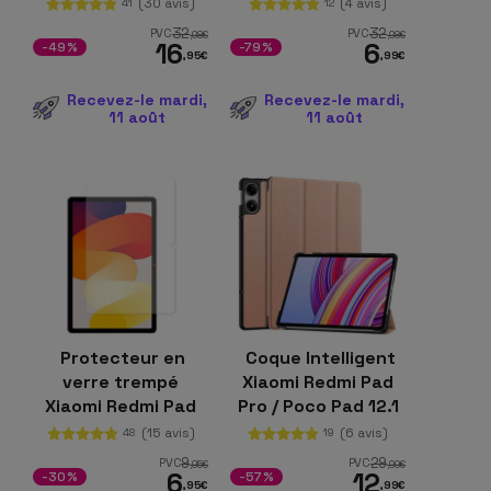
enfants et
(30 avis)
(4 avis)
41
12
dragonne Xiaomi
32
32
PVC
PVC
,98
€
,98
€
16
6
Redmi Pad 2 Bleu
-49%
-79%
,95
€
,99
€
Recevez-le mardi,
Recevez-le mardi,
11 août
11 août
Protecteur en
Coque Intelligent
verre trempé
Xiaomi Redmi Pad
Xiaomi Redmi Pad
Pro / Poco Pad 12.1
SE 11>>
avec Support Or
(15 avis)
(6 avis)
48
19
Rose
9
29
PVC
PVC
,95
€
,99
€
6
12
-30%
-57%
,95
€
,99
€