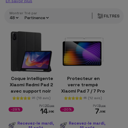
En savoir plus
Montrer
trié par
FILTRES
Coque intelligente
Protecteur en
Xiaomi Redmi Pad 2
verre trempé
avec support noir
Xiaomi Pad 7 / 7 Pro
11.2
(18 avis)
(12 avis)
95
65
20
9
PVC
PVC
,99
€
,99
€
14
7
-29%
-20%
,99
€
,99
€
Recevez-le mardi,
Recevez-le mardi,
11 août
11 août