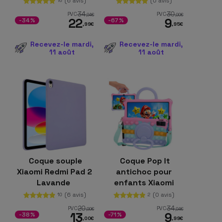
(6 avis)
(0 avis)
16
34
30
PVC
PVC
,94
€
,00
€
22
9
-34%
-67%
,99
€
,95
€
Recevez-le mardi,
Recevez-le mardi,
11 août
11 août
Coque souple
Coque Pop It
Xiaomi Redmi Pad 2
antichoc pour
Lavande
enfants Xiaomi
Redmi Pad SE 11
(6 avis)
(0 avis)
10
2
20
34
PVC
PVC
,99
€
,94
€
13
9
-38%
-71%
,00
€
,99
€