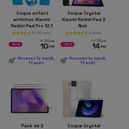
Coque enfant
Coque Crystal
antichoc Xiaomi
Xiaomi Redmi Pad 2
Redmi Pad Pro 12.1
Noir
Bleu
(30 avis)
(0 avis)
33
8
32
32
PVC
PVC
,98
€
,98
€
10
14
-67%
-55%
,99
€
,96
€
Recevez-le mardi,
Recevez-le mardi,
11 août
11 août
Pack de 2
Coque Crystal