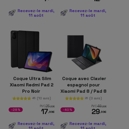
Recevez-le mardi,
Recevez-le mardi,
11 août
11 août
Coque Ultra Slim
Coque avec Clavier
Xiaomi Redmi Pad 2
espagnol pour
Pro Noir
Xiaomi Pad 8 / Pad 8
Pro Noir
(10 avis)
(0 avis)
45
26
25
49
PVC
PVC
,00
€
,99
€
17
29
-28%
-40%
,99
€
,99
€
Recevez-le mardi,
Recevez-le mardi,
11 août
11 août