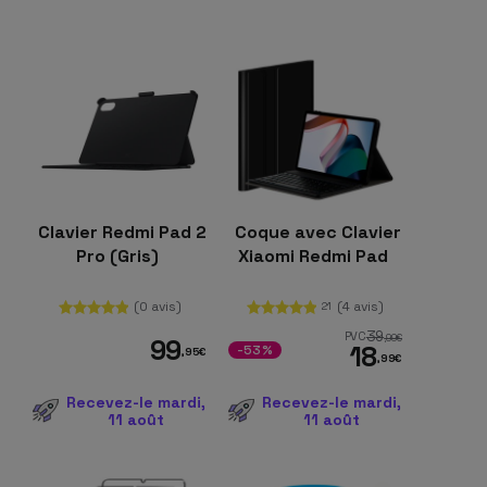
Clavier Redmi Pad 2
Coque avec Clavier
Pro (Gris)
Xiaomi Redmi Pad
(0 avis)
(4 avis)
21
39
PVC
,99
€
99
18
-53%
,95
€
,99
€
Recevez-le mardi,
Recevez-le mardi,
11 août
11 août