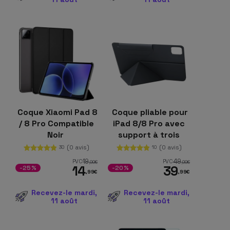
Coque Xiaomi Pad 8
Coque pliable pour
/ 8 Pro Compatible
iPad 8/8 Pro avec
Noir
support à trois
volets et fermeture
(0 avis)
(0 avis)
30
10
magnétique
19
49
PVC
PVC
,99
€
,99
€
14
39
-25%
-20%
,99
€
,99
€
Recevez-le mardi,
Recevez-le mardi,
11 août
11 août