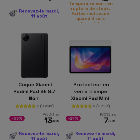
Temporairement en
rupture de stock.
Recevez-le mardi,
Faites-moi savoir
11 août
quand il sera
disponible
Coque Xiaomi
Protecteur en
Redmi Pad SE 8.7
verre trempé
Noir
Xiaomi Pad Mini
(0 avis)
(0 avis)
5
6
30
10
PVC
PVC
,00
€
,99
€
13
7
-53%
-27%
,99
€
,99
€
Recevez-le mardi,
Recevez-le mardi,
11 août
11 août