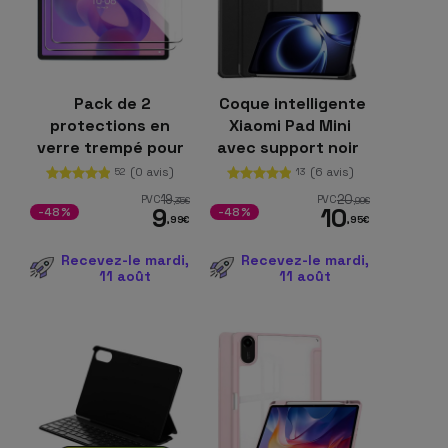
Pack de 2
Coque intelligente
protections en
Xiaomi Pad Mini
verre trempé pour
avec support noir
Xiaomi Redmi Pad 2
(0 avis)
(6 avis)
52
13
19
20
PVC
PVC
,35
€
,99
€
9
10
-48%
-48%
,99
€
,95
€
Recevez-le mardi,
Recevez-le mardi,
11 août
11 août