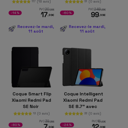
Noir
intelligent Noir
(18 avis)
(0 avis)
117
51
20
249
PVC
PVC
,99
€
,95
€
17
99
-14%
-60%
,99
€
,99
€
Recevez-le mardi,
Recevez-le mardi,
11 août
11 août
Coque Smart Flip
Coque Intelligent
Xiaomi Redmi Pad
Xiaomi Redmi Pad
SE Noir
SE 8.7" avec
Support Noir
(0 avis)
(0 avis)
13
33
39
16
PVC
PVC
,95
€
,99
€
7
12
-80%
-24%
,90
€
,99
€