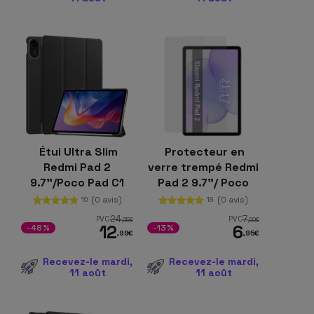
Étui Ultra Slim
Protecteur en
Redmi Pad 2
verre trempé Redmi
9.7"/Poco Pad C1
Pad 2 9.7"/ Poco
WiFi 4G Noir
Pad C1 WiFi 4G Full
(0 avis)
(0 avis)
10
18
Screen 3D
24
7
PVC
PVC
,95
€
,99
€
12
6
-48%
-13%
,99
€
,95
€
Recevez-le mardi,
Recevez-le mardi,
11 août
11 août