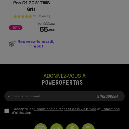
Pro G1 20W TWS
Gris
(0 avis)
16
198
PVC
,98
€
65
-67%
,95
€
Recevez-le mardi,
11 août
ABONNEZ-VOUS À
POWEROFERTAS
!
J'accepte les
Conditions de respect de la vie privée
et
Conditions
d'utilisation