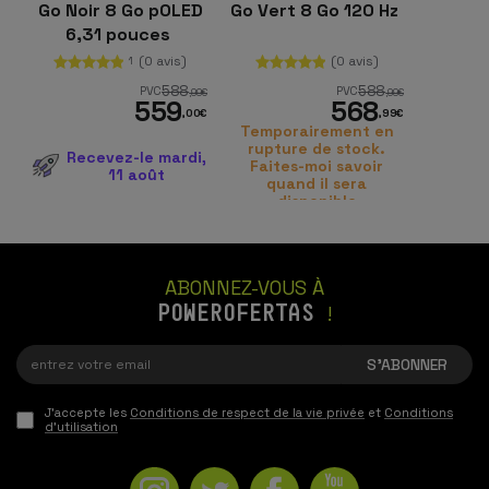
Go Noir 8 Go pOLED
Go Vert 8 Go 120 Hz
6,31 pouces
(0 avis)
(0 avis)
1
588
588
PVC
PVC
,99
€
,99
€
559
568
,00
€
,99
€
Temporairement en
rupture de stock.
Recevez-le mardi,
Faites-moi savoir
11 août
quand il sera
disponible
ABONNEZ-VOUS À
POWEROFERTAS
!
J'accepte les
Conditions de respect de la vie privée
et
Conditions
d'utilisation