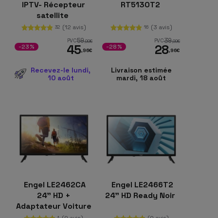
IPTV- Récepteur
RT5130T2
satellite
(12 avis)
(3 avis)
32
16
59
39
PVC
PVC
,99
€
,99
€
45
28
-23%
-28%
,96
€
,96
€
Recevez-le lundi,
Livraison estimée
10 août
mardi, 18 août
Engel LE2462CA
Engel LE2466T2
24" HD +
24" HD Ready Noir
Adaptateur Voiture
12V/24V DC Noir
(0 avis)
(0 avis)
1