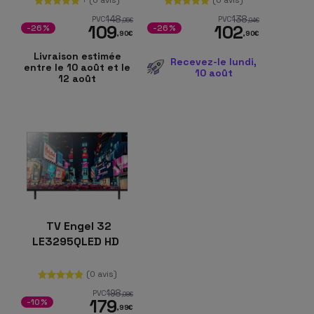
148
138
PVC
PVC
,95
€
,94
€
109
102
-26%
-26%
,90
€
,90
€
Livraison estimée
Recevez-le lundi,
entre le 10 août et le
10 août
12 août
TV Engel 32
LE3295QLED HD
(0 avis)
198
PVC
,98
€
179
-10%
,99
€