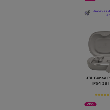
Recevez-l
a
JBL Sense Pr
IP54 38 
-36%