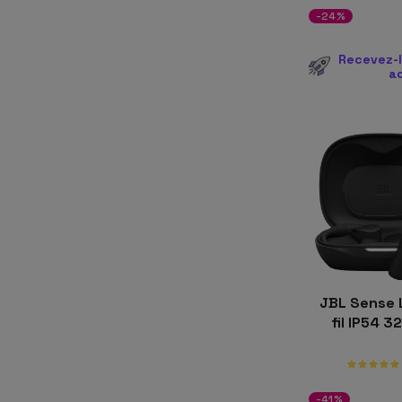
-24%
Recevez-l
a
JBL Sense 
fil IP54 3
-41%