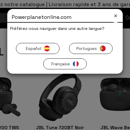
z notre catalogue | Livraison rapide et 3 ans de gar
Powerplanetonline.com
Offres Limitées
C
Préférez-vous naviguer dans une autre langue?
L
Español
Portugues
Française
200 TWS
JBL Tune 720BT Noir
JBL Wave Be