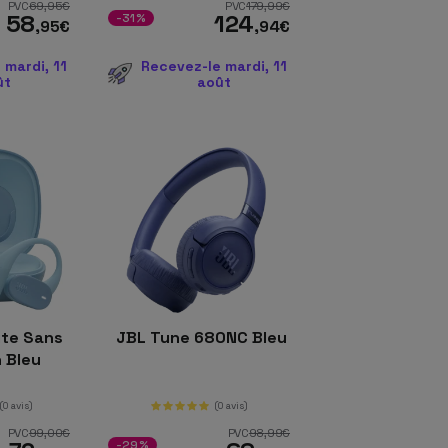
PVC
69
,95
€
PVC
179
,99
€
58
124
-31%
,95
€
,94
€
 mardi, 11
Recevez-le mardi, 11
ût
août
ite Sans
JBL Tune 680NC Bleu
 h Bleu
(0 avis)
(0 avis)
PVC
99
,00
€
PVC
98
,99
€
-29%