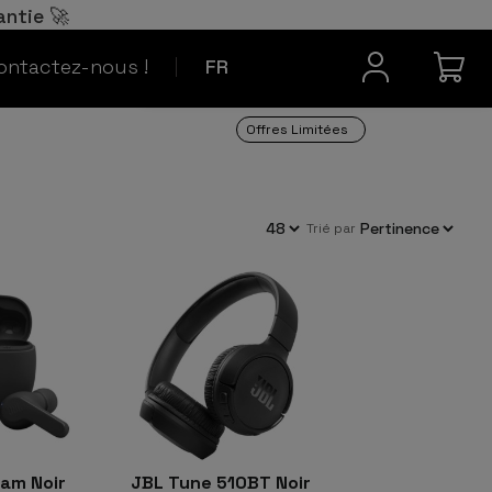
Español
ES
antie 🚀
Contact
Português
PT
ontactez-nous !
FR
Offres Limitées
trié par
am Noir
JBL Tune 510BT Noir