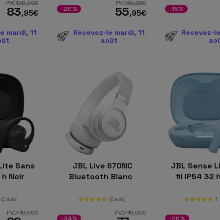
PVC
109
,99
€
PVC
69
,95
€
83
55
-20%
-16%
,95
€
,95
€
e mardi, 11
Recevez-le mardi, 11
Recevez-le
oût
août
ao
Lite Sans
JBL Live 670NC
JBL Sense L
2 h Noir
Bluetooth Blanc
fil IP54 32
(0 avis)
(0 avis)
1
PVC
119
,00
€
PVC
119
,00
€
-34%
-26%