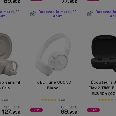
69
77
,95
€
,95
€
e mardi, 11
Recevez-le mardi, 11
Recevez-le
oût
août
ao
o sans fil
JBL Tune 680NC
Écouteurs J
h Gris
Blanc
Flex 2 TWS B
5.3 10h (4
étui) I
(0 avis)
(0 avis)
(
PVC
199
,00
€
PVC
99
,00
€
127
69
-29%
-34%
,95
€
,95
€