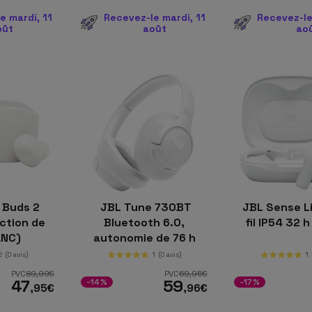
e mardi, 11
Recevez-le mardi, 11
Recevez-le
oût
août
ao
 Buds 2
JBL Tune 730BT
JBL Sense L
ction de
Bluetooth 6.0,
fil IP54 32 
ANC)
autonomie de 76 h
Blanc
2
(0 avis)
1
(0 avis)
1
PVC
89
,99
€
PVC
69
,95
€
47
59
-14%
-17%
,95
€
,96
€