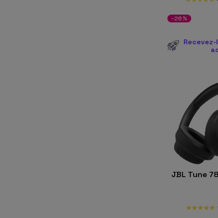
-26%
Recevez-l
a
JBL Tune 7