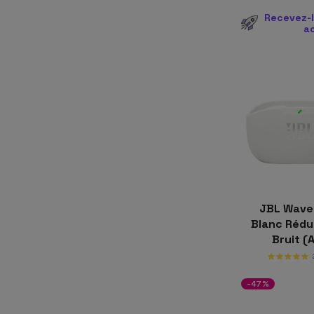
Recevez-l
a
JBL Wave
Blanc Rédu
Bruit (
-47%