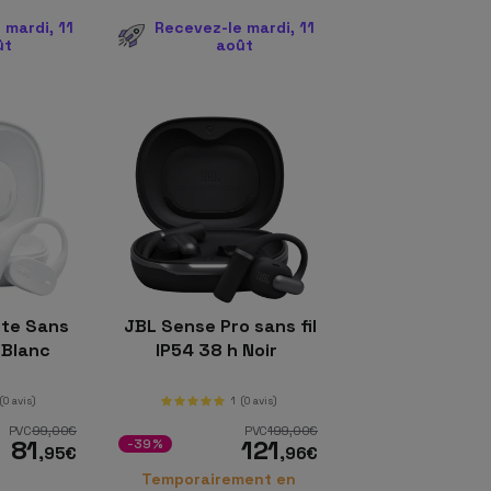
 mardi, 11
Recevez-le mardi, 11
ût
août
ite Sans
JBL Sense Pro sans fil
h Blanc
IP54 38 h Noir
(0 avis)
1
(0 avis)
PVC
99
,00
€
PVC
199
,00
€
81
121
-39%
,95
€
,96
€
Temporairement en