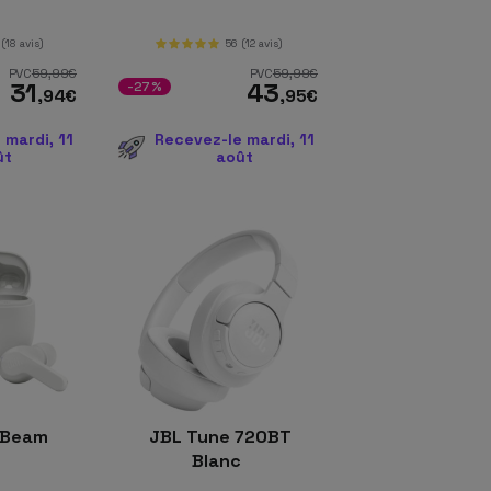
(18 avis)
56
(12 avis)
PVC
59
,99
€
PVC
59
,99
€
31
43
-27%
,94
€
,95
€
 mardi, 11
Recevez-le mardi, 11
ût
août
 Beam
JBL Tune 720BT
c
Blanc