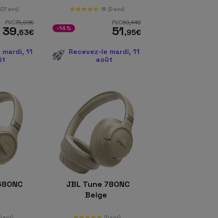
(27 avis)
19
(0 avis)
PVC
79
,99
€
PVC
60
,44
€
39
51
-14%
,63
€
,95
€
 mardi, 11
Recevez-le mardi, 11
ût
août
680NC
JBL Tune 780NC
e
Beige
0 avis)
(0 avis)