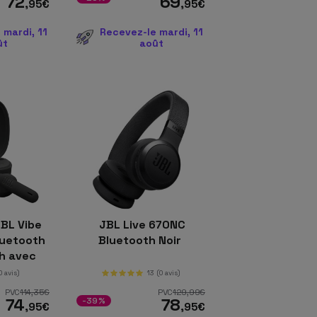
72
69
,95
€
,95
€
 mardi, 11
Recevez-le mardi, 11
ût
août
BL Vibe
JBL Live 670NC
luetooth
Bluetooth Noir
0h avec
P54
0 avis)
13
(0 avis)
PVC
114
,35
€
PVC
129
,99
€
74
78
-39%
,95
€
,95
€