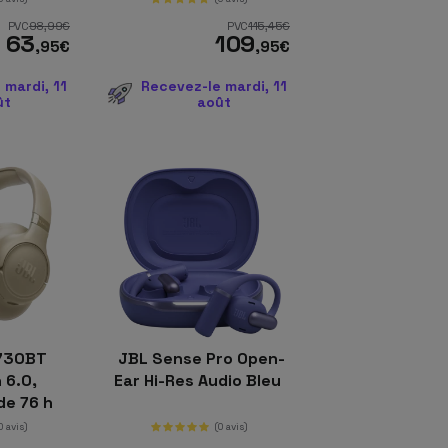
PVC
98
,99
€
PVC
115
,45
€
63
109
,95
€
,95
€
 mardi, 11
Recevez-le mardi, 11
ût
août
730BT
JBL Sense Pro Open-
 6.0,
Ear Hi-Res Audio Bleu
de 76 h
e
0 avis)
(0 avis)