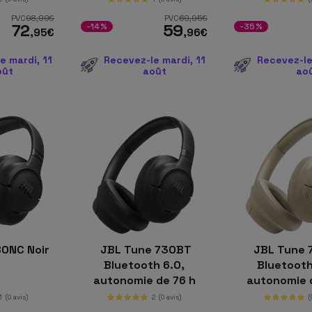
PVC
98
,99
€
PVC
69
,95
€
72
59
-14%
-35%
,95
€
,96
€
e mardi, 11
Recevez-le mardi, 11
Recevez-le
oût
août
ao
80NC Noir
JBL Tune 730BT
JBL Tune 
Bluetooth 6.0,
Bluetooth
autonomie de 76 h
autonomie 
Noir
Beig
1
(0 avis)
2
(0 avis)
(