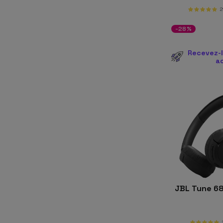
2
-28%
Recevez-l
a
JBL Tune 6