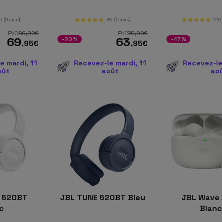
6
(0 avis)
39
(0 avis)
120
PVC
89
,99
€
PVC
79
,99
€
69
63
-20%
-47%
,95
€
,95
€
e mardi, 11
Recevez-le mardi, 11
Recevez-le
oût
août
ao
 520BT
JBL TUNE 520BT Bleu
JBL Wave
nc
Blan