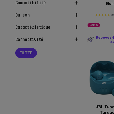
compatibilité
Noi
du son
3
-38%
caractéristique
Recevez-l
connectivité
a
JBL Tune 
Turqu