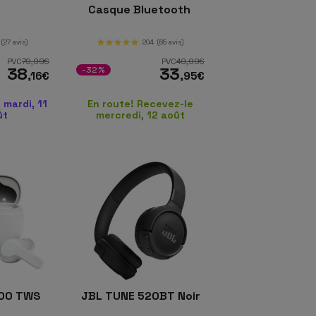
Casque Bluetooth
(27 avis)
204
(65 avis)
PVC
79
,99
€
PVC
49
,99
€
38
33
-32%
,16
€
,95
€
 mardi, 11
En route! Recevez-le
ût
mercredi, 12 août
00 TWS
JBL TUNE 520BT Noir
c