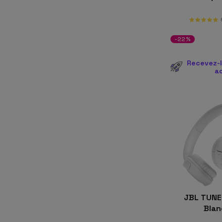
-22%
Recevez-l
a
JBL TUNE
Bla