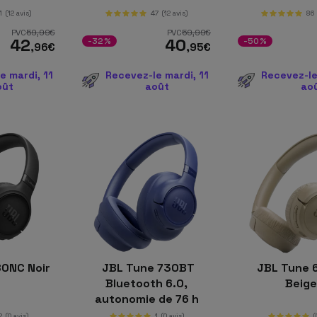
1
(12 avis)
47
(12 avis)
86
PVC
59
,99
€
PVC
59
,99
€
42
40
-32%
-50%
,96
€
,95
€
e mardi, 11
Recevez-le mardi, 11
Recevez-le
oût
août
ao
80NC Noir
JBL Tune 730BT
JBL Tune 
Bluetooth 6.0,
Beig
autonomie de 76 h
Bleu
2
(0 avis)
1
(0 avis)
(