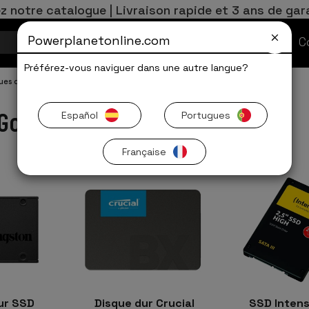
z notre catalogue | Livraison rapide et 3 ans de gar
Powerplanetonline.com
Offres Limitées
C
Préférez-vous naviguer dans une autre langue?
ues durs SDD 240 Go
Go
Español
Portugues
Française
ur SSD
Disque dur Crucial
SSD Intens