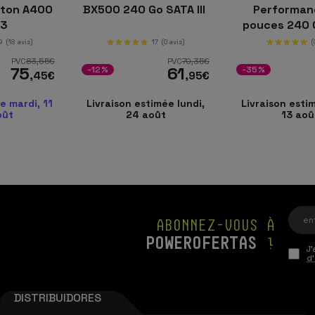
ston A400
BX500 240 Go SATA III
Performan
A3
pouces 240 
III
9
(18 avis)
17
(0 avis)
(
PVC
83
,55
€
PVC
70
,35
€
75
61
-12%
-35%
,45
€
,95
€
e mardi, 11
Livraison estimée lundi,
Livraison estim
oût
24 août
13 aoû
ABONNEZ-VOUS À
POWEROFERTAS
!
J'
d'
DISTRIBUIDORES