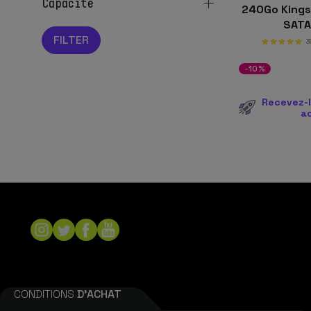
capacité
240Go King
SAT
3
-10%
Recevez-l
a
CONDITIONS
D'ACHAT