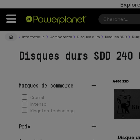
Explore
Informatique
Composants
Disques durs
Disques SDD
Disq
Disques durs SDD 240 
marques de commerce
crucial
intenso
kingston technology
prix
Disque d