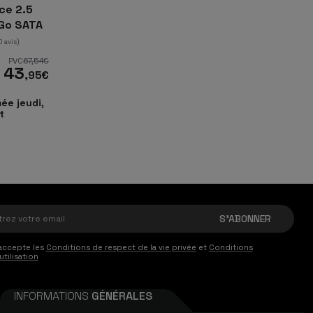
ce 2.5
Go SATA
0 avis)
PVC
67
,54
€
43
,95
€
ée jeudi,
t
accepte les
Conditions de respect de la vie privée
et
Conditions
utilisation
INFORMATIONS
GÉNÉRALES