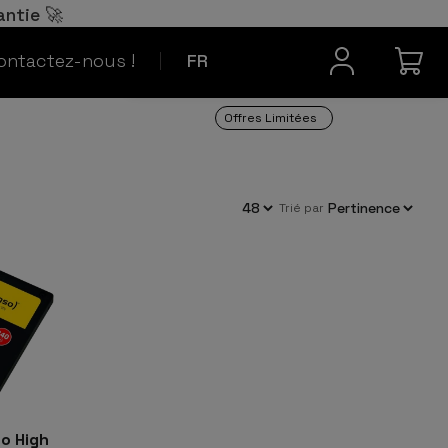
Español
ES
antie 🚀
Contact
Português
PT
ontactez-nous !
FR
Offres Limitées
trié par
o High