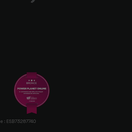
ale : ESB73287740