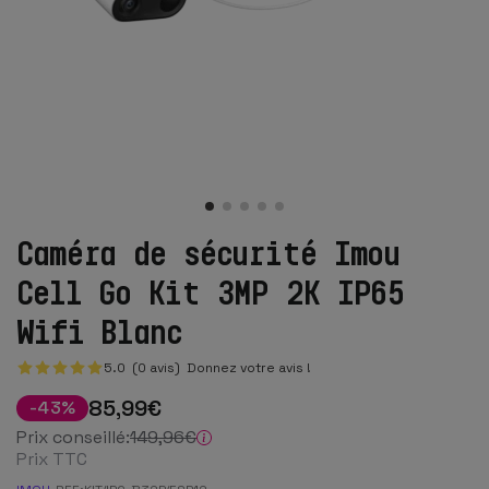
Caméra de sécurité Imou
Cell Go Kit 3MP 2K IP65
Wifi Blanc
5.0 (0 avis)
Donnez votre avis !
85
,99
€
-
43
%
Prix conseillé:
149
,96
€
Prix TTC