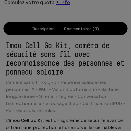
Calculez votre quota
+ info
Description
Commentaires (0)
Imou Cell Go Kit, caméra de
sécurité sans fil avec
reconnaissance des personnes et
panneau solaire
Caméra sans fil 2K QHD - Reconnaissance des
personnes IA - WiFi - Vision nocturne 7 m - Batterie
longue durée - Sirène intégrée - Conversation
bidirectionnelle - Stockage 4 Go - Certification IP65 -
Panneau solaire inclus
L'
Imou Cell Go Kit
est un système de sécurité avancé
offrant une protection et une surveillance fiables à