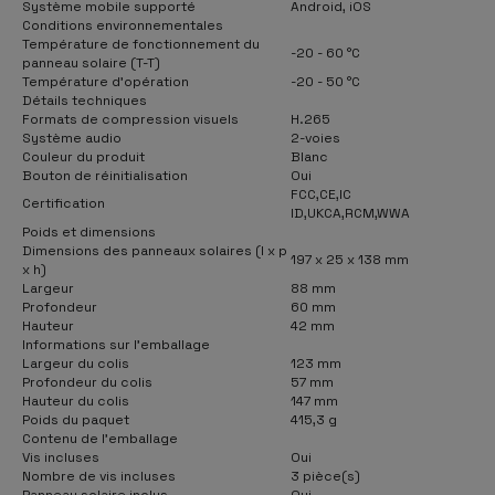
Système mobile supporté
Android, iOS
Conditions environnementales
Température de fonctionnement du
-20 - 60 °C
panneau solaire (T-T)
Température d'opération
-20 - 50 °C
Détails techniques
Formats de compression visuels
H.265
Système audio
2-voies
Couleur du produit
Blanc
Bouton de réinitialisation
Oui
FCC,CE,IC
Certification
ID,UKCA,RCM,WWA
Poids et dimensions
Dimensions des panneaux solaires (l x p
197 x 25 x 138 mm
x h)
Largeur
88 mm
Profondeur
60 mm
Hauteur
42 mm
Informations sur l'emballage
Largeur du colis
123 mm
Profondeur du colis
57 mm
Hauteur du colis
147 mm
Poids du paquet
415,3 g
Contenu de l'emballage
Vis incluses
Oui
Nombre de vis incluses
3 pièce(s)
Panneau solaire inclus
Oui