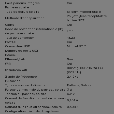
Haut-parleurs intégrés
Oui
Panneau solaire
Type de cellule solaire
Silicium monocristallin
Polyéthylène téréphtalate
Méthode d'encapsulation
laminé (PET)
Cadre
Oui
Code de protection internationale (IP)
IP65
de panneau solaire
Taux de conversion
18,2%
Port USB
Oui
Connecteur USB
Micro-USB B
Nombre de ports USB
1
Réseau
Ethernet/LAN
Non
Wifi
Oui
802.11g, 802.11b, Wi-Fi 4
Standards wifi
(802.11n)
Bande de fréquence
2.4 GHz
Puissance
Type de source d'alimentation
Batterie, Solaire
Puissance maximale du panneau solaire
3 W
Tension du panneau solaire
6.2 V
Courant de fonctionnement du panneau
0,484 A
solaire
Courant du circuit du panneau solaire
0,508 A
Configuration minimale du système