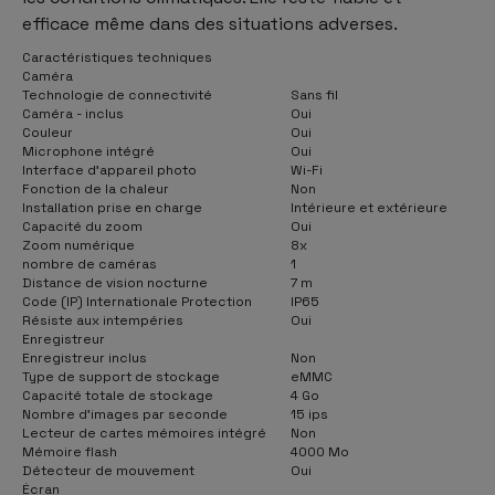
efficace même dans des situations adverses.
Caractéristiques techniques
Caméra
Technologie de connectivité
Sans fil
Caméra - inclus
Oui
Couleur
Oui
Microphone intégré
Oui
Interface d'appareil photo
Wi-Fi
Fonction de la chaleur
Non
Installation prise en charge
Intérieure et extérieure
Capacité du zoom
Oui
Zoom numérique
8x
nombre de caméras
1
Distance de vision nocturne
7 m
Code (IP) Internationale Protection
IP65
Résiste aux intempéries
Oui
Enregistreur
Enregistreur inclus
Non
Type de support de stockage
eMMC
Capacité totale de stockage
4 Go
Nombre d'images par seconde
15 ips
Lecteur de cartes mémoires intégré
Non
Mémoire flash
4000 Mo
Détecteur de mouvement
Oui
Écran