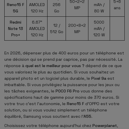
50+2+2
5+6
Reno15 F
AMOLED
256
mAh /
MP
ans
5G
120 Hz
Go
80 W
Redmi
6.67"
5000
12 /
200+8+2
Note 13
AMOLED
mAh /
512 Go
MP
Pro+
120 Hz
120 W
En 2026, dépenser plus de 400 euros pour un téléphone est
une décision qui se prend par caprice, pas par nécessité. La
réponse à
quel est le meilleur pour vous ?
dépend de ce que
vous valorisez le plus au quotidien. Si vous souhaitez un
appareil photo et un logiciel plus durable, le
Pixel 9a
est
imbattable. Si vous privilégiez la puissance pour les jeux ou
les tâches exigeantes, le
POCO F6 Pro
vous donne des
spécifications haut de gamme pour moins de 370 euros. Si
votre truc c'est l'autonomie, le
Reno15 F
d'OPPO est votre
solution, ou si vous voulez simplement un téléphone
équilibré, Samsung vous soutient avec l'
A55
.
Choisissez votre téléphone aujourd'hui chez
Powerplanet
,