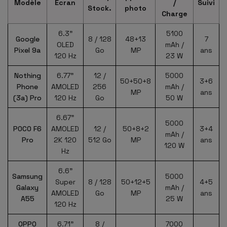
Modèle
Écran
/
Suivi
Stock.
photo
Charge
6.3"
5100
Google
8 / 128
48+13
7
OLED
mAh /
Pixel 9a
Go
MP
ans
120 Hz
23 W
Nothing
6.77"
12 /
5000
50+50+8
3+6
Phone
AMOLED
256
mAh /
MP
ans
(3a) Pro
120 Hz
Go
50 W
6.67"
5000
POCO F6
AMOLED
12 /
50+8+2
3+4
mAh /
Pro
2K 120
512 Go
MP
ans
120 W
Hz
6.6"
Samsung
5000
Super
8 / 128
50+12+5
4+5
Galaxy
mAh /
AMOLED
Go
MP
ans
A55
25 W
120 Hz
OPPO
6.71"
8 /
7000