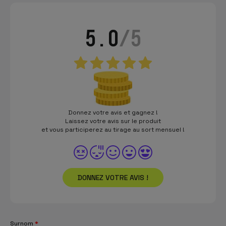
5.0
/5
Donnez votre avis et gagnez !
Laissez votre avis sur le produit
et vous participerez au tirage au sort mensuel !
DONNEZ VOTRE AVIS !
Surnom
*