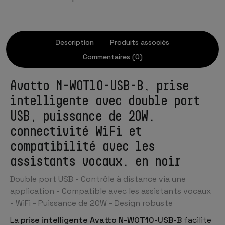
Description
Produits associés
Commentaires (0)
Avatto N-WOT10-USB-B, prise
intelligente avec double port
USB, puissance de 20W,
connectivité WiFi et
compatibilité avec les
assistants vocaux, en noir
Double port USB - Contrôle à distance via une
application - Compatible avec les assistants vocaux
- WiFi - Puissance de 20W - Design robuste
La
prise intelligente Avatto N-WOT10-USB-B
facilite