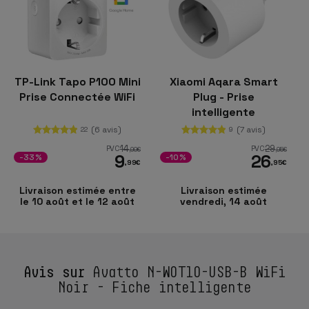
TP-Link Tapo P100 Mini
Xiaomi Aqara Smart
Prise Connectée WiFi
Plug - Prise
intelligente
(6 avis)
(7 avis)
22
9
14
29
PVC
PVC
,99
€
,95
€
9
26
-33%
-10%
,99
€
,95
€
Livraison estimée entre
Livraison estimée
le 10 août et le 12 août
vendredi, 14 août
Avis sur
Avatto N-WOT10-USB-B WiFi
Noir - Fiche intelligente