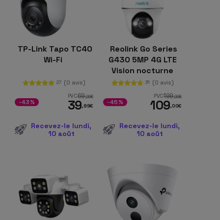
TP-Link Tapo TC40
Reolink Go Series
Wi-Fi
G430 5MP 4G LTE
Vision nocturne
Caméra de sécurité
(0 avis)
(0 avis)
27
31
IP extérieure
69
199
PVC
PVC
,99
€
,99
€
39
109
-43%
-45%
,99
€
,00
€
Recevez-le lundi,
Recevez-le lundi,
10 août
10 août