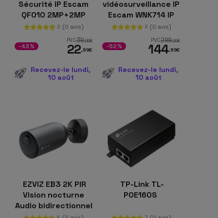
Sécurité IP Escam
vidéosurveillance IP
QF010 2MP+2MP
Escam WNK714 IP
Vision Nocturne
3MP Wifi 4 Caméras
(0 avis)
(0 avis)
2
2
Couleur
Blanc
39
299
PVC
PVC
,99
€
,00
€
22
144
Panoramique Wifi
-43%
-52%
,99
€
,99
€
Blanc
Recevez-le lundi,
Recevez-le lundi,
10 août
10 août
EZVIZ EB3 2K PIR
TP-Link TL-
Vision nocturne
POE160S
Audio bidirectionnel
WiFi Batterie Noir
(0 avis)
(0 avis)
8
7