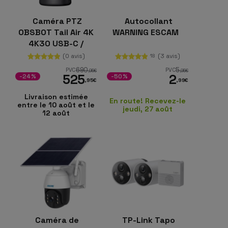
Caméra PTZ
Autocollant
OBSBOT Tail Air 4K
WARNING ESCAM
4K30 USB-C /
Micro-HDMI
(0 avis)
(3 avis)
18
690
5
PVC
PVC
,95
€
,95
€
525
2
-24%
-50%
,95
€
,99
€
Livraison estimée
En route! Recevez-le
entre le 10 août et le
jeudi, 27 août
12 août
Caméra de
TP-Link Tapo