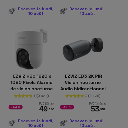
Blanc
Recevez-le lundi,
Recevez-le lundi,
10 août
10 août
EZVIZ H8c 1920 x
EZVIZ EB3 2K PIR
1080 Pixels Alarme
Vision nocturne
de vision nocturne
Audio bidirectionnel
Blanc
WiFi Batterie Noir
(0 avis)
(0 avis)
1
7
89
128
PVC
PVC
,99
€
,99
€
49
53
-44%
-58%
,99
€
,95
€
Recevez-le lundi,
Recevez-le lundi,
10 août
10 août