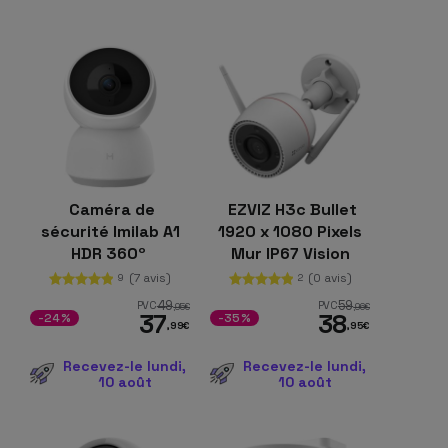
Caméra de
EZVIZ H3c Bullet
sécurité Imilab A1
1920 x 1080 Pixels
HDR 360º
Mur IP67 Vision
Nocturne Blanc
(7 avis)
(0 avis)
9
2
49
59
PVC
PVC
,95
€
,96
€
37
38
-24%
-35%
,99
€
,95
€
Recevez-le lundi,
Recevez-le lundi,
10 août
10 août