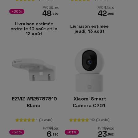
Plafond/Mur Blanc
69
43
PVC
PVC
,95
€
,99
€
48
42
-30%
,99
€
,99
€
Livraison estimée
Livraison estimée
entre le 10 août et le
jeudi, 13 août
12 août
EZVIZ W125787810
Xiaomi Smart
Blanc
Camera C201
(0 avis)
(0 avis)
1
160
14
59
PVC
PVC
,96
€
,99
€
6
23
-53%
-61%
,99
€
,50
€