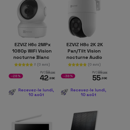
EZVIZ H6c 2MPx
EZVIZ H8c 2K 2K
1080p WiFi Vision
Pan/Tilt Vision
nocturne Blanc
nocturne Audio
bidirectionnel WiFi
(0 avis)
(0 avis)
2
Blanc
59
89
PVC
PVC
,99
€
,99
€
42
55
-28%
-38%
,99
€
,99
€
Recevez-le lundi,
Recevez-le lundi,
10 août
10 août