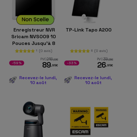
Enregistreur NVR
TP-Link Tapo A200
Sricam NVS009 10
Pouces Jusqu'à 8
Caméras Blanc
(0 avis)
(0 avis)
1
6
218
39
PVC
PVC
,99
€
,95
€
89
26
-59%
-33%
,95
€
,95
€
Recevez-le lundi,
Recevez-le lundi,
10 août
10 août