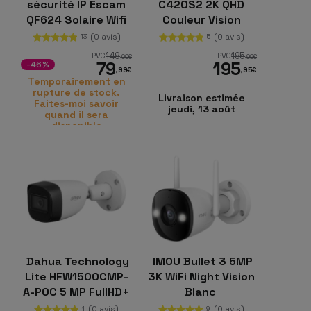
sécurité IP Escam
C420S2 2K QHD
QF624 Solaire Wifi
Couleur Vision
Enregistrement 24
Nocturne IP65
(0 avis)
(0 avis)
13
5
heures Blanc
Blanc Kit de 2
149
195
PVC
PVC
,00
€
,99
€
79
195
caméras de
-46%
,99
€
,95
€
sécurité
Temporairement en
rupture de stock.
Livraison estimée
Faites-moi savoir
jeudi, 13 août
quand il sera
disponible
Dahua Technology
IMOU Bullet 3 5MP
Lite HFW1500CMP-
3K WiFi Night Vision
A-POC 5 MP FullHD+
Blanc
Vision nocturne
(0 avis)
(0 avis)
1
9