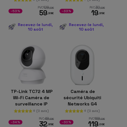
129
30
PVC
PVC
,00
€
,00
€
59
19
-53%
-33%
,99
€
,95
€
Recevez-le lundi,
Recevez-le lundi,
10 août
10 août
TP-Link TC72 4 MP
Caméra de
Wi-Fi Caméra de
sécurité Ubiquiti
surveillance IP
Networks G4
intérieure
Instant 2K WiFi
(0 avis)
(0 avis)
6
6
Double Microphone
49
169
PVC
PVC
,99
€
,00
€
32
119
Haut-parleur Mur
-34%
-30%
,95
€
,00
€