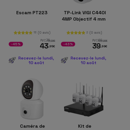
Escam PT223
TP-Link VIGI C440I
4MP Objectif 4 mm
(0 avis)
(0 avis)
13
2
79
69
PVC
PVC
,99
€
,99
€
43
39
-45%
-43%
,95
€
,99
€
Recevez-le lundi,
Recevez-le lundi,
10 août
10 août
Caméra de
Kit de