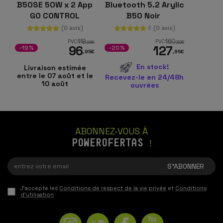
B50SE 50W x 2 App
Bluetooth 5.2 Arylic
GO CONTROL
B50 Noir
Amplificateur
(0 avis)
(0 avis)
2
Stéréo
119
160
PVC
PVC
,84
€
,59
€
96
127
-19%
-20%
,95
€
,95
€
En stock!
Livraison estimée
entre le 07 août et le
Recevez-le en 24/48h
10 août
ouvrées
ABONNEZ-VOUS À
POWEROFERTAS
!
J'accepte les
Conditions de respect de la vie privée
et
Conditions
d'utilisation