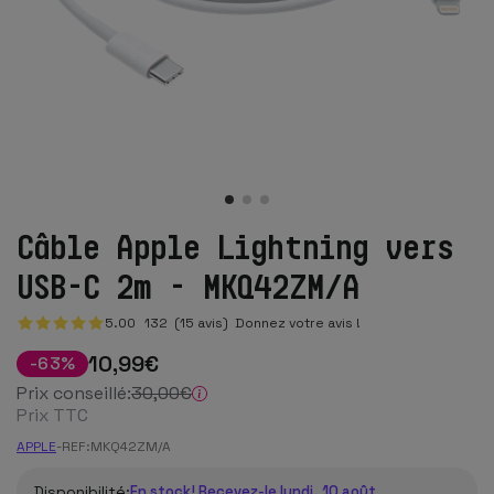
Câble Apple Lightning vers
USB-C 2m - MKQ42ZM/A
5.00
132
(15 avis)
Donnez votre avis !
10
,99
€
-
63
%
Prix conseillé:
30
,00
€
Prix TTC
APPLE
-
REF:
MKQ42ZM/A
Disponibilité:
En stock! Recevez-le lundi, 10 août