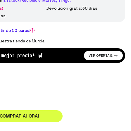
d:
¡En stock! Recíbelo el Martes, 11 Ago.
s!
Devolución gratis:
30 días
ños
rtir de 50 euros!
uestra tienda de Murcia
l mejor precio!
🛒
VER OFERTAS!
¡COMPRAR AHORA!