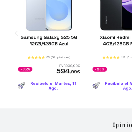
Samsung Galaxy S25 5G
Xiaomi Redmi
12GB/128GB Azul
4GB/128GB 
66
(50 opiniones)
113
(0 
PVR
909
,00
€
594
-35%
-23%
,99
€
Recíbelo el Martes, 11
Recíbelo el M
Ago.
Ago
Opinio