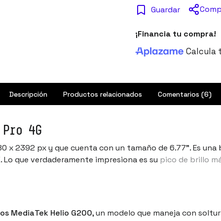
Comp
Guardar
¡Financia tu compra!
Calcula 
Descripción
Productos relacionados
Comentarios (6)
 Pro 4G
80 x 2392 px y que cuenta con un tamaño de 6.77". Es una b
K
. Lo que verdaderamente impresiona es su
pico de brillo 
os MediaTek Helio G200
, un modelo que maneja con soltur