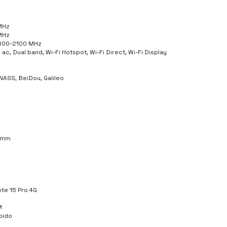
MHz
MHz
800-2100 MHz
z, ac, Dual band, Wi-Fi Hotspot, Wi-Fi Direct, Wi-Fi Display
NASS, BeiDou, Galileo
8 mm
te 15 Pro 4G
M
ápido