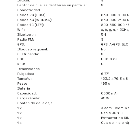
Brújula:
Sí
Lector de huellas dactilares en pantalla:
Sí
Conectividad
Redes 2G (GSM):
850-900-1800 
Redes 3G (WCDMA):
850-900-2100 
Redes 4G (LTE):
800-850-900-1
Wifi:
a, b, g, n, n 5GH
Bluetooth:
5.1
Radio FM:
Sí
GPS:
GPS, A-GPS, GLO
Bloqueo regional:
No
Cuatribanda:
Sí
USB:
USB-C 2.0
NFC:
Sí
Dimensiones
Pulgadas:
6.77"
Tamaño:
163.2 x 76.3 x 
Peso:
195 g
Batería
Capacidad:
6500 mAh
Carga rápida:
45 W
Contenido de la caja
1 x
Xiaomi Redmi No
1 x
Cable USB-C
1 x
Extractor de SI
1 x
Guía de inicio r