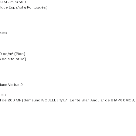
 SIM - microSD
cluye Español y Portugués)
eles
 cd/m² (Pico)
de alto brillo)
Glass Victus 2
MOS
l de 200 MP (Samsung ISOCELL), f/1.7+ Lente Gran Angular de 8 MPX CMOS,