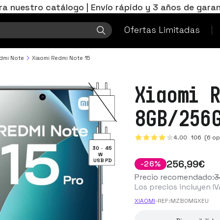
ra nuestro catálogo | Envío rápido y 3 años de garan
Ofertas Limitadas
edmi Note
Xiaomi Redmi Note 15
Xiaomi 
8GB/256
4.00
106
(6 op
30
-
45
W
USB PD
256
,99
€
-
26
%
Precio recomendado:
3
Los precios incluyen IV
XIAOMI
-
REF:
MZB0MGXEU