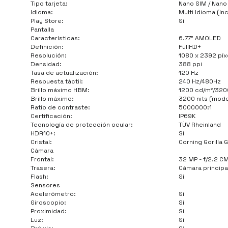
Tipo tarjeta:
Nano SIM / Nano
Idioma:
Multi Idioma (In
Play Store:
Sí
Pantalla
Características:
6.77" AMOLED
Definición:
FullHD+
Resolución:
1080 x 2392 píx
Densidad:
388 ppi
Tasa de actualización:
120 Hz
Respuesta táctil:
240 Hz/480Hz
Brillo máximo HBM:
1200 cd/m²/3200
Brillo máximo:
3200 nits (modo 
Ratio de contraste:
5000000:1
Certificación:
IP69K
Tecnología de protección ocular:
TÜV Rheinland
HDR10+:
Sí
Cristal:
Corning Gorilla 
Cámara
Frontal:
32 MP - f/2.2 C
Trasera:
Cámara principa
Flash:
Sí
Sensores
Acelerómetro:
Sí
Giroscopio:
Sí
Proximidad:
Sí
Luz:
Sí