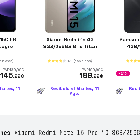
 15C 5G
Xiaomi Redmi 15 4G
Samsung
Negro
8GB/256GB Gris Titán
4GB/
opiniones)
170
(6 opiniones)
PVR
189
,99
€
PVR
199
,99
€
145
189
-21%
,99
€
,99
€
artes, 11
Recíbelo el Martes, 11
Recí
.
Ago.
nes
Xiaomi Redmi Note 15 Pro 4G 8GB/256G