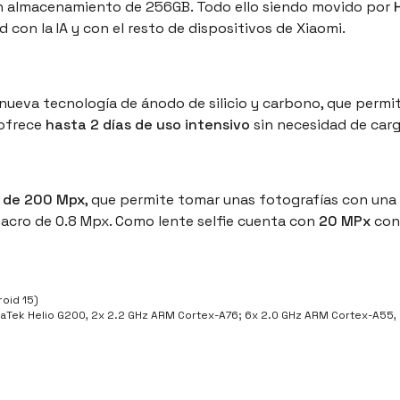
n almacenamiento de 256GB. Todo ello siendo movido por
con la IA y con el resto de dispositivos de Xiaomi.
a nueva tecnología de ánodo de silicio y carbono, que perm
 ofrece
hasta 2 días de uso intensivo
sin necesidad de carg
 de 200 Mpx
, que permite tomar unas fotografías con un
acro de 0.8 Mpx. Como lente selfie cuenta con
20 MPx
con
oid 15)
aTek Helio G200, 2x 2.2 GHz ARM Cortex-A76; 6x 2.0 GHz ARM Cortex-A55, 