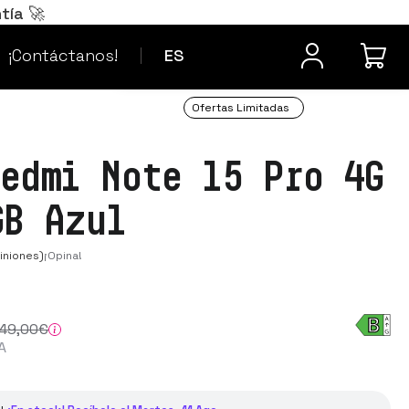
Português
PT
tía 🚀
¿Dudas? Contacta
Français
FR
¡Contáctanos!
ES
Ofertas Limitadas
Redmi Note 15 Pro 4G
GB Azul
iniones)
¡Opina!
49
,00
€
A