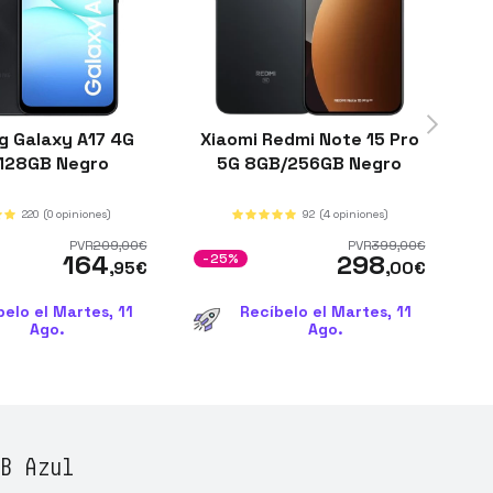
 Galaxy A17 4G
Xiaomi Redmi Note 15 Pro
X
128GB Negro
5G 8GB/256GB Negro
220
(0 opiniones)
92
(4 opiniones)
PVR
209
,00
€
PVR
399
,00
€
164
298
-25%
-
,95
€
,00
€
belo el Martes, 11
Recíbelo el Martes, 11
Ago.
Ago.
B Azul