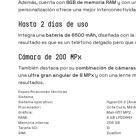
Además, cuenta con
8GB de memoria RAM
y con u
personalización ofrece una mejor interconectividad 
Hasta 2 días de uso
Integra una
batería de 6500 mAh
, diseñada con l
resultado es que es un teléfono delgado pero que
Cámara de 200 MPx
También destaca por su
combinación de cámaras
una
ultra gran angular de 8 MPx
y con una lente m
resultados.
Especificaciones técnicas
Sistema
Sistema operativo:
HyperOS 2 (Andr
Procesador:
Octa Core, Medi
Gráfica:
Mali-G57 MP2
RAM:
8 GB LPDDR4X
Memoria interna:
256 GB
Tarjeta SD:
Sí
SIM:
DualSim