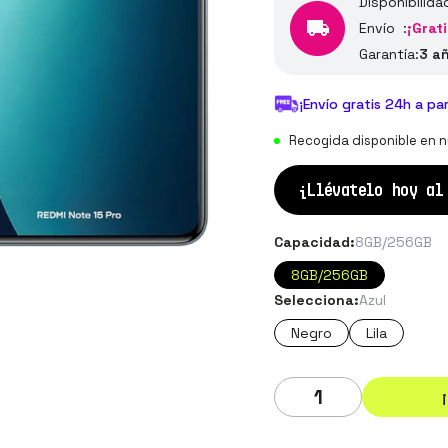
Disponibilida
Envío :
¡Grati
Garantía:
3 a
¡Envío gratis 24h a pa
Recogida disponible en n
¡Llévatelo hoy a
Capacidad:
8GB/256GB
8GB/256GB
Selecciona:
Azul
Negro
Lila