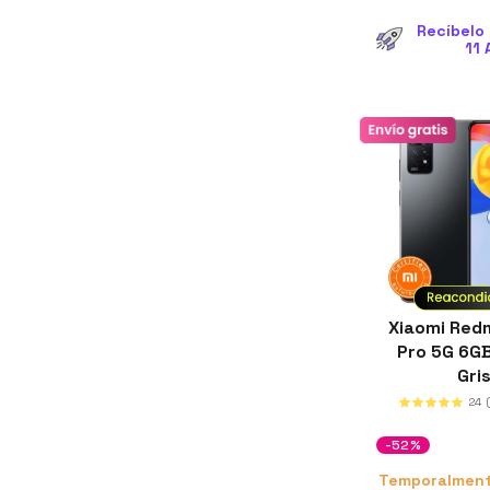
Recíbelo 
11 
Xiaomi Redm
Pro 5G 6G
Gri
24
-52%
Temporalment