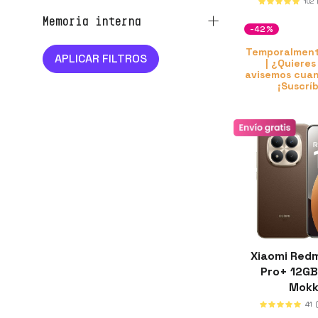
102
memoria interna
-42%
Temporalment
| ¿Quieres
avisemos cuan
¡Suscrí
Xiaomi Redm
Pro+ 12G
Mok
41