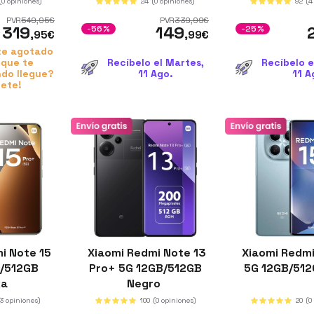
(0 opiniones)
24
(0 opiniones)
92
(4
PVR
549
,95
€
PVR
339
,99
€
319
149
-56%
-25%
,95
€
,99
€
e agotado
 que te
Recíbelo el Martes,
Recíbelo e
do llegue?
11 Ago.
11 A
bete!
i Note 15
Xiaomi Redmi Note 13
Xiaomi Redmi
B/512GB
Pro+ 5G 12GB/512GB
5G 12GB/512
ka
Negro
(3 opiniones)
100
(0 opiniones)
20
(0