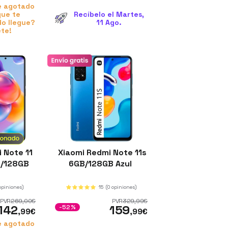
e agotado
que te
Recíbelo el Martes,
o llegue?
11 Ago.
ete!
 Note 11
Xiaomi Redmi Note 11s
B/128GB
6GB/128GB Azul
e
 opiniones)
15
(0 opiniones)
PVR
269
,00
€
PVR
329
,99
€
142
159
-52%
,99
€
,99
€
e agotado