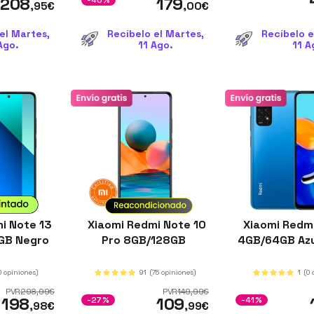
208
179
-40%
,95
€
,00
€
el Martes,
Recíbelo el Martes,
Recíbelo e
Ago.
11 Ago.
11 A
i Note 13
Xiaomi Redmi Note 10
Xiaomi Redmi
GB Negro
Pro 8GB/128GB
4GB/64GB Az
0 opiniones)
91
(75 opiniones)
1
(0 
PVR
298
,99
€
PVR
149
,99
€
198
109
-27%
-41%
,98
€
,99
€