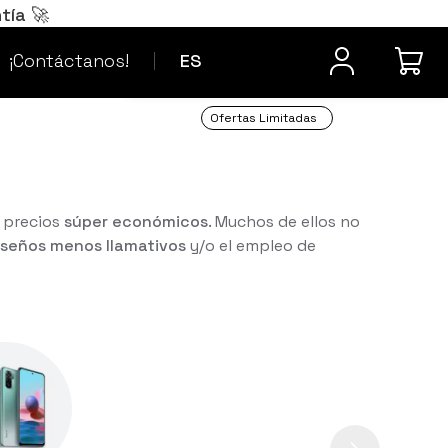
Português
PT
tía 🚀
¿Dudas? Contacta
Français
FR
¡Contáctanos!
ES
Ofertas Limitadas
 precios
súper económicos
. Muchos de ellos no
iseños menos llamativos
y/o el empleo de