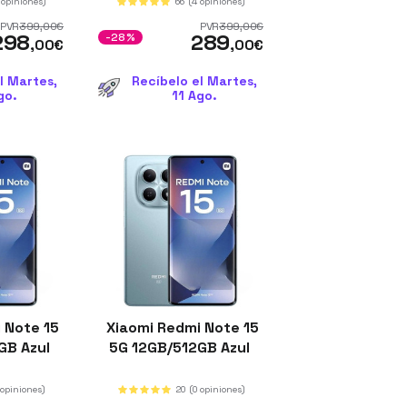
 opiniones)
66
(4 opiniones)
PVR
399
,00
€
PVR
399
,00
€
298
289
-28%
,00
€
,00
€
l Martes,
Recíbelo el Martes,
go.
11 Ago.
 Note 15
Xiaomi Redmi Note 15
GB Azul
5G 12GB/512GB Azul
 opiniones)
20
(0 opiniones)