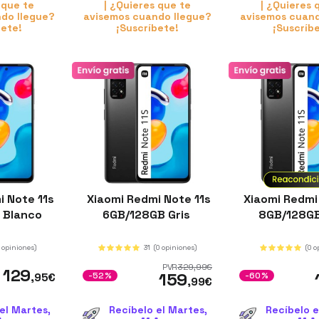
 que te
| ¿Quieres que te
| ¿Quieres 
do llegue?
avisemos cuando llegue?
avisemos cuand
bete!
¡Suscríbete!
¡Suscríb
 Note 11s
Xiaomi Redmi Note 11s
Xiaomi Redmi
 Blanco
6GB/128GB Gris
8GB/128GB
1 opiniones)
31
(0 opiniones)
(0 o
PVR
329
,99
€
129
159
,95
€
-52%
-60%
,99
€
el Martes,
Recíbelo el Martes,
Recíbelo e