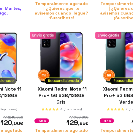
Temporalmente agotado
Temporalment
el Martes,
| ¿Quieres que te
| ¿Quieres 
Ago.
avisemos cuando llegue?
avisemos cuand
¡Suscríbete!
¡Suscríb
i Note 11
Xiaomi Redmi Note 11
Xiaomi Redmi
B/128GB
Pro+ 5G 6GB/128GB
Pro+ 5G 6G
s
Gris
Verd
(3 opiniones)
4
(0 opiniones)
2
(0
PVR
248
,95
€
PVR
199
,99
€
120
129
-35%
-47%
,00
€
,95
€
e agotado
Temporalmente agotado
Temporalment