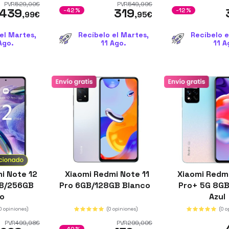
PVR
529
,00
€
PVR
549
,99
€
439
319
-42%
-12%
,99
€
,95
€
el Martes,
Recíbelo el Martes,
Recíbelo e
Ago.
11 Ago.
11 A
i Note 12
Xiaomi Redmi Note 11
Xiaomi Redmi
GB/256GB
Pro 6GB/128GB Blanco
Pro+ 5G 8G
ro
Azul
0 opiniones)
(0 opiniones)
(0 o
PVR
499
,98
€
PVR
299
,00
€