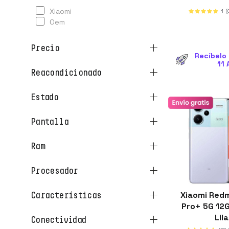
xiaomi
1
(
oem
precio
Recíbelo 
11 
reacondicionado
estado
pantalla
ram
procesador
Xiaomi Redm
características
Pro+ 5G 12
Lil
conectividad