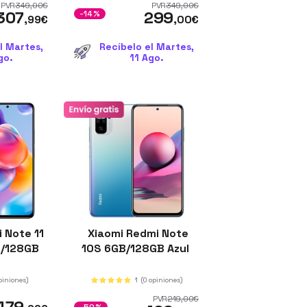
PVR
349
,00
€
PVR
349
,00
€
307
299
-14%
,99
€
,00
€
l Martes,
Recíbelo el Martes,
go.
11 Ago.
 Note 11
Xiaomi Redmi Note
B/128GB
10S 6GB/128GB Azul
piniones)
1
(0 opiniones)
PVR
219
,00
€
479