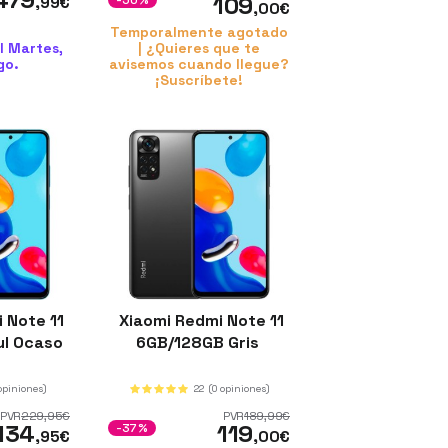
109
,99
€
-50%
,00
€
Temporalmente agotado
l Martes,
| ¿Quieres que te
go.
avisemos cuando llegue?
¡Suscríbete!
 Note 11
Xiaomi Redmi Note 11
ul Ocaso
6GB/128GB Gris
opiniones)
22
(0 opiniones)
PVR
229
,95
€
PVR
189
,99
€
134
119
-37%
,95
€
,00
€