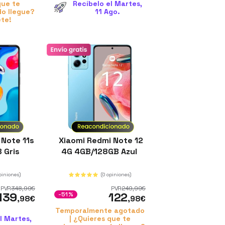
que te
Recíbelo el Martes,
o llegue?
11 Ago.
ete!
 Note 11s
Xiaomi Redmi Note 12
 Gris
4G 4GB/128GB Azul
piniones)
(0 opiniones)
PVR
348
,99
€
PVR
249
,99
€
139
122
-51%
,98
€
,98
€
Temporalmente agotado
l Martes,
| ¿Quieres que te