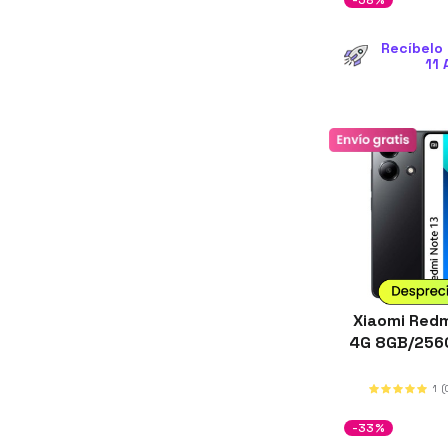
-58%
Recíbelo 
11 
Xiaomi Redm
4G 8GB/256
1
(
-33%