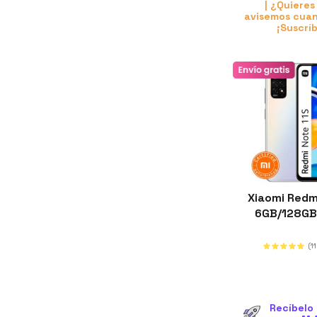
| ¿Quieres
avisemos cuan
¡Suscrí
Xiaomi Redmi
6GB/128GB
(1
Recíbelo 