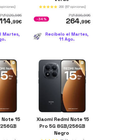
 opiniones)
200
(67 opiniones)
PVR
229
,98
€
PVR
399
,99
€
114
264
-34%
,99
€
,99
€
l Martes,
Recíbelo el Martes,
go.
11 Ago.
 Note 15
Xiaomi Redmi Note 15
/256GB
Pro 5G 8GB/256GB
o
Negro