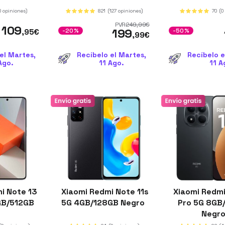
0 opiniones)
821
(127 opiniones)
70
(0
PVR
249
,99
€
109
199
,95
€
-20%
-50%
,99
€
el Martes,
Recíbelo el Martes,
Recíbelo e
Ago.
11 Ago.
11 A
i Note 13
Xiaomi Redmi Note 11s
Xiaomi Redmi
GB/512GB
5G 4GB/128GB Negro
Pro 5G 8GB
a
Negr