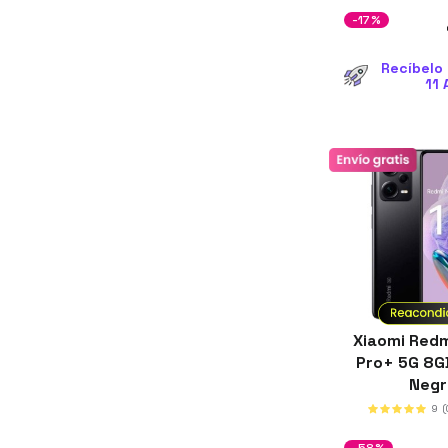
-17%
Recíbelo 
11 
Xiaomi Redm
Pro+ 5G 8
Neg
9
(