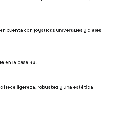
bién cuenta con
joysticks universales
y
diales
le
en la base
R5
.
 ofrece
ligereza
,
robustez
y una
estética