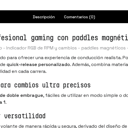
Descripción
Comentarios (0)
fesional gaming con paddles magnét
o - Indicador RGB de RPM y cambios - paddles magnéticos 
do para ofrecer una experiencia de conducción realista. Po
 de
quick-release personalizado
. Además, combina materia
lidad en cada carrera.
para cambios ultra precisos
 de doble embrague
, fáciles de utilizar en modo simple o
a 1
.
r versatilidad
volante de manera rápida y segura, derivado del diseño d