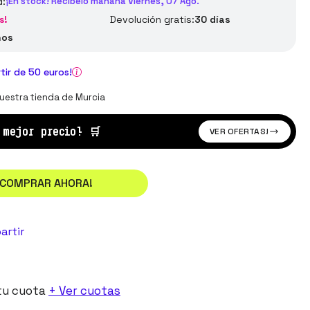
d:
¡En stock! Recíbelo mañana Viernes, 07 Ago.
s!
Devolución gratis:
30 días
ños
rtir de 50 euros!
uestra tienda de Murcia
l mejor precio!
🛒
VER OFERTAS!
¡COMPRAR AHORA!
artir
tu cuota
+ Ver cuotas