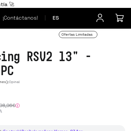
Português
PT
tía 🚀
¿Dudas? Contacta
Français
FR
¡Contáctanos!
ES
Ofertas Limitadas
cing RSV2 13" -
 PC
nes)
¡Opina!
98
,96
€
A