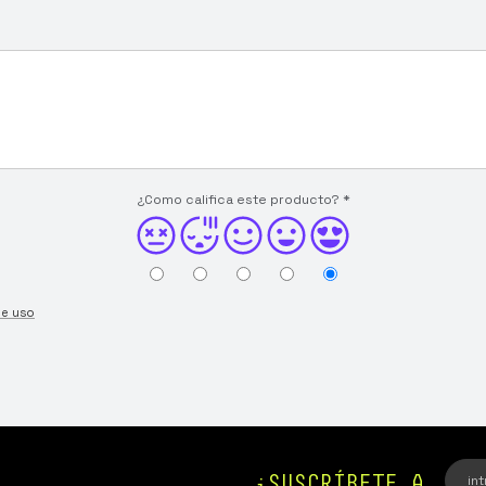
¿Como califica este producto?
*
de uso
¡SUSCRÍBETE A