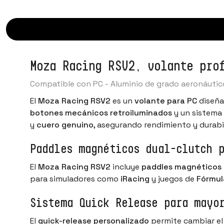
Moza Racing RSV2, volante pro
Compatible con PC - Aluminio de grado aeronáutic
El
Moza Racing RSV2
es un
volante para PC
diseña
botones mecánicos retroiluminados
y un sistema
y
cuero genuino
, asegurando rendimiento y durabi
Paddles magnéticos dual-clutch 
El
Moza Racing RSV2
incluye
paddles magnéticos
para simuladores como
iRacing
y juegos de
Fórmul
Sistema Quick Release para mayo
El
quick-release personalizado
permite cambiar el 