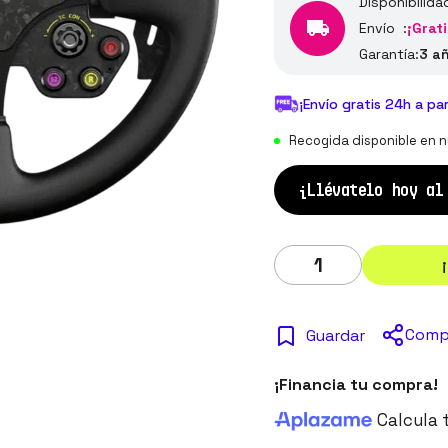
Disponibilida
Envío :
¡Grati
Garantía:
3 a
¡Envío gratis 24h a pa
Recogida disponible en n
¡Llévatelo hoy a
Comp
Guardar
¡Financia tu compra!
Calcula 