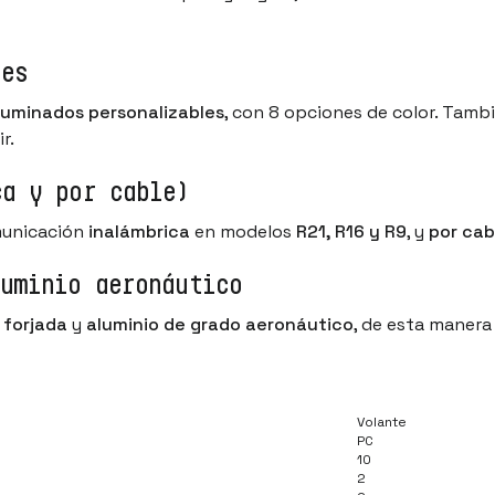
les
luminados personalizables
, con 8 opciones de color. Tam
r.
ca y por cable)
municación
inalámbrica
en modelos
R21, R16 y R9
, y
por cab
luminio aeronáutico
 forjada
y
aluminio de grado aeronáutico
, de esta manera
Volante
PC
10
2