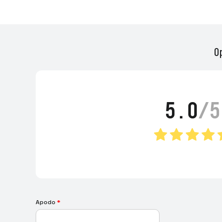
O
5.0
/5
Apodo
*