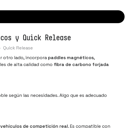
icos y Quick Release
-
Quick Release
r otro lado, incorpora
paddles magnéticos
,
les de alta calidad como
fibra de carbono forjada
 doble según las necesidades. Algo que es adecuado
e
vehículos de competición real
. Es compatible con