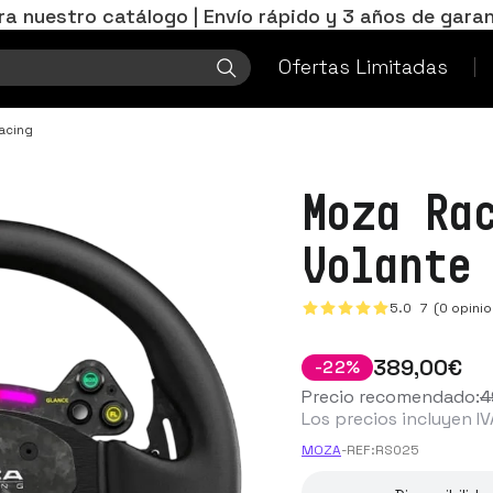
ra nuestro catálogo | Envío rápido y 3 años de garan
Ofertas Limitadas
acing
Moza Ra
Volante
5.0
7
(0 opinio
389
,00
€
-
22
%
Precio recomendado:
4
Los precios incluyen IV
MOZA
-
REF:
RS025