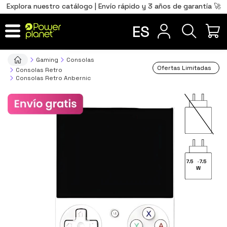
0
Total
Português
PT
,00
€
Explora nuestro catálogo | Envío rápido y 3 años de garantía 🚀
Français
FR
ES
IR AL CARRITO
Gaming
Consolas
Ofertas Limitadas
Consolas Retro
Consolas Retro Anbernic
7.5
-
7.5
W