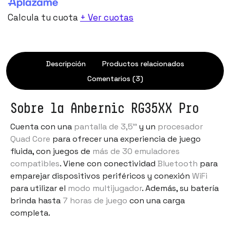
Calcula tu cuota
+ Ver cuotas
Descripción
Productos relacionados
Comentarios (3)
Sobre la Anbernic RG35XX Pro
Cuenta con una
pantalla de 3,5''
y un
procesador
Quad Core
para ofrecer una experiencia de juego
fluida, con juegos de
más de 30 emuladores
compatibles
. Viene con conectividad
Bluetooth
para
emparejar dispositivos periféricos y conexión
WiFi
para utilizar el
modo multijugador
. Además, su batería
brinda hasta
7 horas de juego
con una carga
completa.