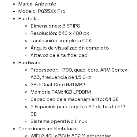
Marca: Anbernic
Modelo: RG35XX Pro
Pantalla:
Dimensiones: 3.5" IPS
Resolución: 640 x 480 px
Laminación completa OCA
Ángulo de visualización completo
Altavoz de alta fidelidad
Hardware:
Procesador: H700, quad-core, ARM Cortex-
A53, frecuencia de 1.5 GHz
GPU: Dual-Core G31 MP2
Memoria RAM: 1GB LPDDR4
Capacidad de almacenamiento: 64 GB
2 Espacios para tarjetas SD de hasta 512
GB
Sistema operativo Linux
Conexiones inalámbricas:
WiFi 2.4GHz/5GHz 802.11 a/b/g/n/ac