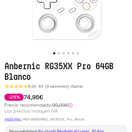
Anbernic RG35XX Pro 64GB
Blanco
5.00
63
(3 opiniones)
¡Opina!
74
,95
€
-
25
%
Precio recomendado:
99
,99
€
Los precios incluyen IVA
ANBERNIC
-
REF:
ANBERNIC_RG35XX_Pro_White
Disponibilidad:
¡En stock! Recíbelo el Lunes, 10 Ago.