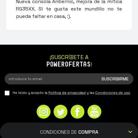
Nueva consola Anbernic, mejora de la mítica
RG35XX. Si te gusta este mundillo no te
pueda faltar en casa, :).
¡SUSCRÍBETE A
POWEROFERTAS
!
He leído y acepto la
Política de privacidad
y las
Condiciones de uso
CONDICIONES DE
COMPRA