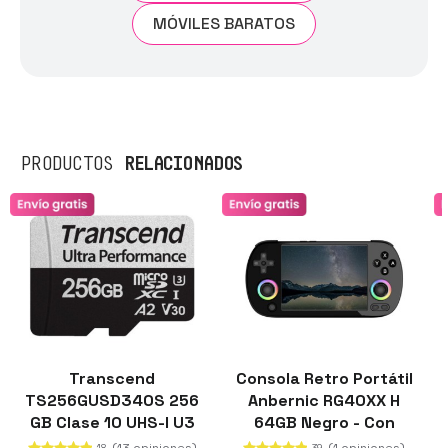
MÓVILES BARATOS
RELACIONADOS
PRODUCTOS
Transcend
Consola Retro Portátil
TS256GUSD340S 256
Anbernic RG40XX H
GB Clase 10 UHS-I U3
64GB Negro - Con
V30 A2 Negro / Gris
salida HDMI Plug & Play
(13 opiniones)
(1 opiniones)
18
39