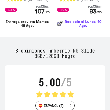
- 5G WIFI y Bluetooth
139
139
PVR
PVR
,65
€
,00
€
107
83
4.2
-23%
-40%
,94
€
,99
€
Entrega prevista Martes,
Recíbelo el Lunes, 10
18 Ago.
Ago.
3 opiniones
Anbernic RG Slide
8GB/128GB Negro
5.00
/5
ESPAÑOL (1)