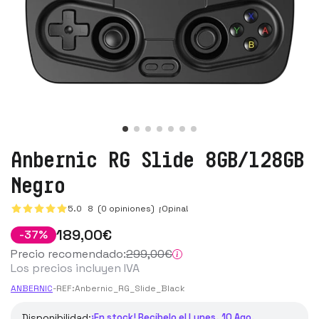
Anbernic RG Slide 8GB/128GB
Negro
5.0
8
(0 opiniones)
¡Opina!
189
,00
€
-
37
%
Precio recomendado:
299
,00
€
Los precios incluyen IVA
ANBERNIC
-
REF:
Anbernic_RG_Slide_Black
Disponibilidad:
¡En stock! Recíbelo el Lunes, 10 Ago.