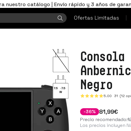
ra nuestro catálogo | Envío rápido y 3 años de garan
Ofertas Limitadas
Consola
Anberni
Negro
7.5
-
7.5
W
5.00
31
(12 op
81
,99
€
-
36
%
Precio recomendado:
1
Los precios incluyen IV