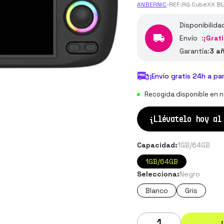
ANBERNIC
-
REF:
RG CubeXX B
Disponibilida
Envío :
¡Grati
Garantía:
3 a
¡Envío gratis 24h a pa
Recogida disponible en n
¡Llévatelo hoy a
Capacidad:
1GB/64GB
1GB/64GB
Selecciona:
Negro
Blanco
Gris