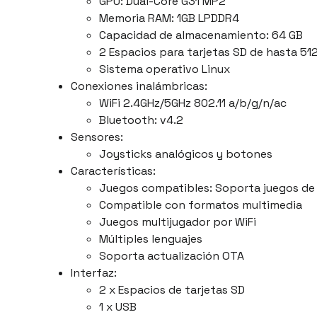
GPU: Dual-Core G31 MP2
Memoria RAM: 1GB LPDDR4
Capacidad de almacenamiento: 64 GB
2 Espacios para tarjetas SD de hasta 51
Sistema operativo Linux
Conexiones inalámbricas:
WiFi 2.4GHz/5GHz 802.11 a/b/g/n/ac
Bluetooth: v4.2
Sensores:
Joysticks analógicos y botones
Características:
Juegos compatibles: Soporta juegos de PS
Compatible con formatos multimedia
Juegos multijugador por WiFi
Múltiples lenguajes
Soporta actualización OTA
Interfaz:
2 x Espacios de tarjetas SD
1 x USB