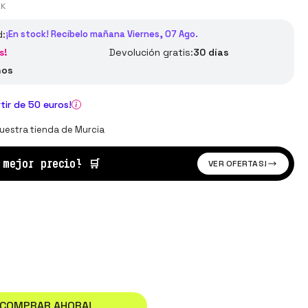
LK
d:
¡En stock! Recíbelo mañana Viernes, 07 Ago.
s!
Devolución gratis:
30 días
ños
rtir de 50 euros!
uestra tienda de Murcia
l mejor precio!
🛒
VER OFERTAS!
¡COMPRAR AHORA!