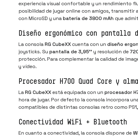
experiencia visual confortable y un rendimiento fl
posibilidad de jugar online con amigos, transmitir
con MicroSD y una
batería de 3800 mAh
que admit
Diseño ergonómico con pantalla 
La consola
RG CubeXX
cuenta con un
diseño ergo
joysticks. Su
pantalla de 3,95''
y resolución de
720
protección. Para complementar la calidad de imag
y vídeo.
Procesador H700 Quad Core y alm
La
RG CubeXX
está equipada con un
procesador H
hora de jugar. Por defecto la consola incorpora un
compatibles de distintas consolas retro como PS1,
Conectividad WiFi + Bluetooth
En cuanto a conectividad, la consola dispone de
Wi