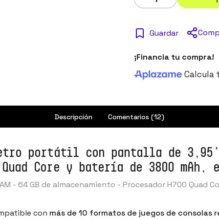
Comp
Guardar
¡Financia tu compra!
Calcula 
Descripción
Comentarios (12)
etro portátil con pantalla de 3,95
 Quad Core y batería de 3800 mAh, 
B RAM - 64 GB de almacenamiento - Procesador H700 Quad Cor
ompatible con
más de 10 formatos de juegos de consolas r