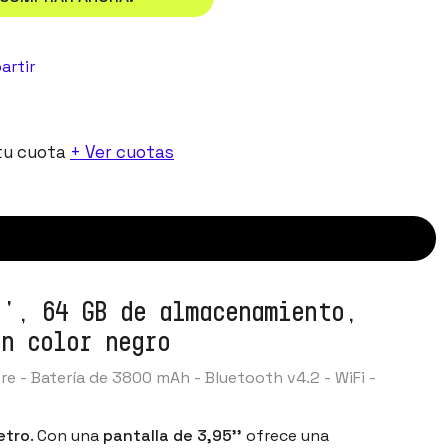
artir
tu cuota
+ Ver cuotas
'', 64 GB de almacenamiento,
en color negro
e - Batería de 3800 mAh - Bluetooth v4.2 - WiFi -
etro
. Con una
pantalla de 3,95''
ofrece una