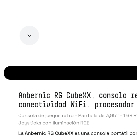
Anbernic RG CubeXX, consola r
conectividad WiFi, procesador
Consola de juegos retro - Pantalla de 3,95'' - 1 G
Joysticks con iluminación RGB
La
Anbernic RG CubeXX
es una consola portátil c