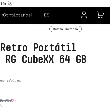
Português
PT
tía 🚀
¿Dudas? Contacta
Français
FR
¡Contáctanos!
ES
Ofertas Limitadas
 Retro Portátil
c RG CubeXX 64 GB
iniones)
¡Opina!
29
,00
€
A