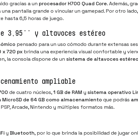
uido gracias a un
procesador H700 Quad Core
. Además, gr
 a una pantalla grande o vincular un gamepad. Por otro lad
e hasta 6,5 horas de juego.
de 3,95'' y altavoces estéreo
nómico
pensado para un uso cómodo durante extensas sesi
 x 720 px
brinda una experiencia visual confortable y vie
en, la consola dispone de un
sistema de altavoces estére
acenamiento ampliable
700
de cuatro núcleos,
1 GB de RAM
y
sistema operativo Li
a
MicroSD de 64 GB como almacenamiento
que podrás
am
 PSP, Arcade, Nintendo y múltiples formatos más.
Fi
y
Bluetooth
, por lo que brinda la posibilidad de jugar o