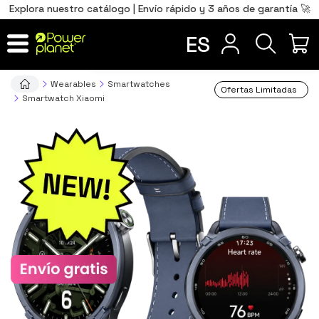
0
Total
Português
PT
,00
€
Explora nuestro catálogo | Envío rápido y 3 años de garantía 🚀
Français
FR
ES
IR AL CARRITO
Wearables
Smartwatches
Ofertas Limitadas
Smartwatch Xiaomi