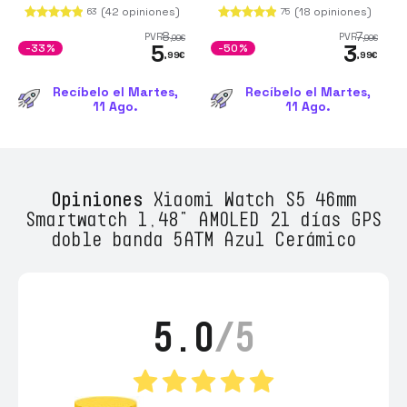
(42 opiniones)
(18 opiniones)
63
75
8
7
PVR
PVR
,99
€
,99
€
5
3
-33%
-50%
,99
€
,99
€
Recíbelo el Martes,
Recíbelo el Martes,
11 Ago.
11 Ago.
Opiniones
Xiaomi Watch S5 46mm
Smartwatch 1,48" AMOLED 21 días GPS
doble banda 5ATM Azul Cerámico
5.0
/5