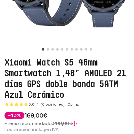
Xiaomi Watch S5 46mm
Smartwatch 1,48" AMOLED 21
días GPS doble banda 5ATM
Azul Cerámico
5.0
4
(0 opiniones)
¡Opina!
169
,00
€
-
43
%
Precio recomendado:
299
,00
€
Los precios incluyen IVA