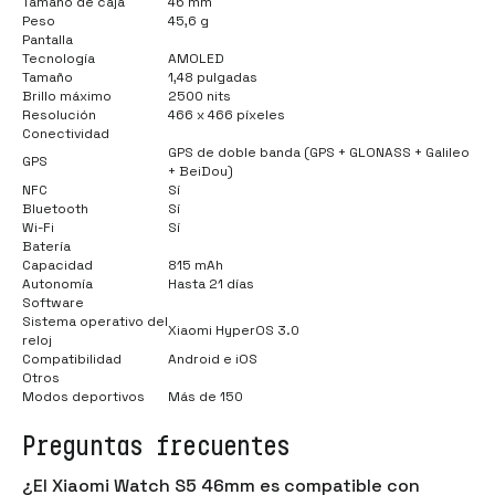
Tamaño de caja
46 mm
Peso
45,6 g
Pantalla
Tecnología
AMOLED
Tamaño
1,48 pulgadas
Brillo máximo
2500 nits
Resolución
466 x 466 píxeles
Conectividad
GPS de doble banda (GPS + GLONASS + Galileo
GPS
+ BeiDou)
NFC
Sí
Bluetooth
Sí
Wi-Fi
Sí
Batería
Capacidad
815 mAh
Autonomía
Hasta 21 días
Software
Sistema operativo del
Xiaomi HyperOS 3.0
reloj
Compatibilidad
Android e iOS
Otros
Modos deportivos
Más de 150
Preguntas frecuentes
¿El Xiaomi Watch S5 46mm es compatible con