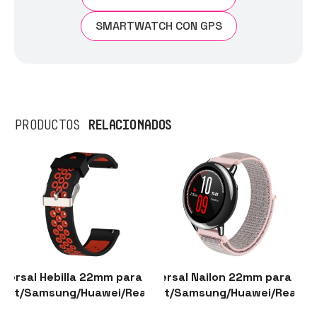
SMARTWATCH CON GPS
RELACIONADOS
PRODUCTOS
iversal Hebilla 22mm para Smartwatch
Correa Universal Nailon 22mm para Sm
Correa Univ
zfit/Samsung/Huawei/Realme/Ticwatch
Xiaomi/Amazfit/Samsung/Huawei/Realme
Xiaomi/Amazf