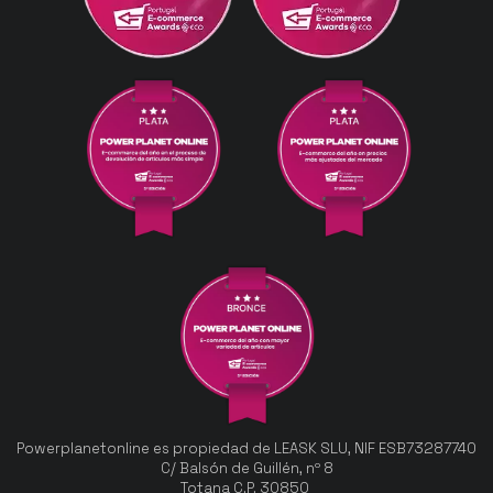
Powerplanetonline es propiedad de LEASK SLU, NIF ESB73287740
C/ Balsón de Guillén, nº 8
Totana C.P. 30850