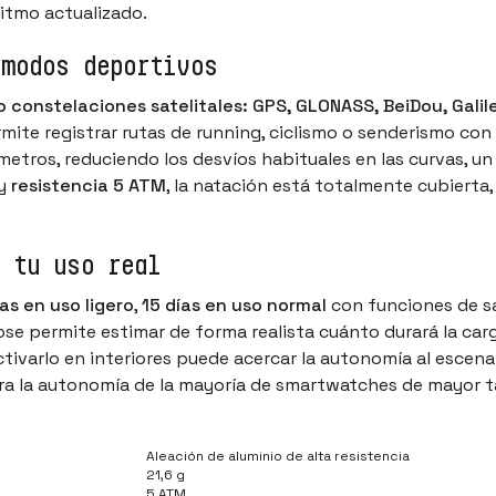
oritmo actualizado.
 modos deportivos
o constelaciones satelitales: GPS, GLONASS, BeiDou, Gali
rmite registrar rutas de running, ciclismo o senderismo con
metros, reduciendo los desvíos habituales en las curvas, un
y
resistencia 5 ATM
, la natación está totalmente cubierta
 tu uso real
ías en uso ligero
,
15 días en uso normal
con funciones de sa
ose permite estimar de forma realista cuánto durará la carg
varlo en interiores puede acercar la autonomía al escenari
gura la autonomía de la mayoría de smartwatches de mayor 
Aleación de aluminio de alta resistencia
21,6 g
5 ATM