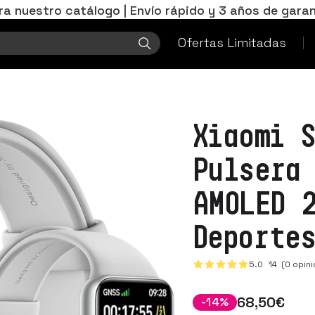
ra nuestro catálogo | Envío rápido y 3 años de garan
Ofertas Limitadas
Xiaomi 
Pulsera
AMOLED 
Deporte
5.0
14
(0 opini
68
,50
€
-
14
%