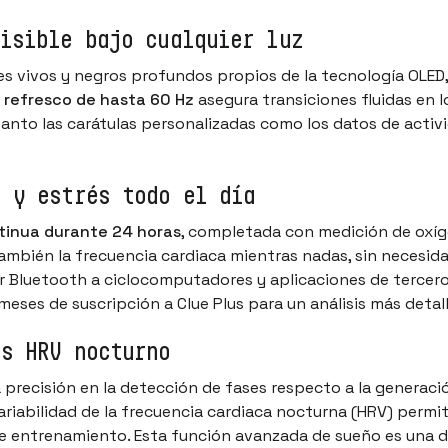
isible bajo cualquier luz
es vivos y negros profundos propios de la tecnología OLED
 refresco de hasta 60 Hz
asegura transiciones fluidas en 
tanto las carátulas personalizadas como los datos de activi
o y estrés todo el día
tinua durante 24 horas
, completada con medición de oxígen
 también la frecuencia cardiaca mientras nadas, sin necesida
 Bluetooth a ciclocomputadores y aplicaciones de terceros
meses de suscripción a Clue Plus para un análisis más detal
is HRV nocturno
a precisión en la detección de fases respecto a la generaci
variabilidad de la frecuencia cardiaca nocturna (HRV) permit
 de entrenamiento. Esta función avanzada de sueño es una d