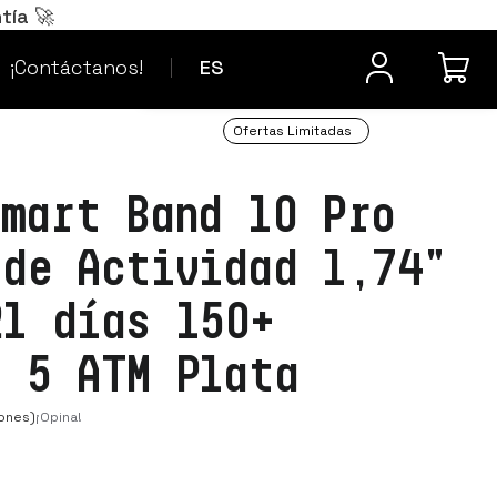
Português
PT
tía 🚀
¿Dudas? Contacta
Français
FR
¡Contáctanos!
ES
Ofertas Limitadas
Smart Band 10 Pro
 de Actividad 1,74"
21 días 150+
s 5 ATM Plata
ones)
¡Opina!