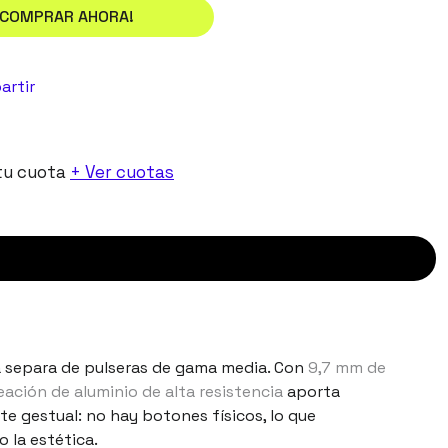
¡COMPRAR AHORA!
artir
tu cuota
+ Ver cuotas
la separa de pulseras de gama media. Con
9,7 mm de
eación de aluminio de alta resistencia
aporta
e gestual: no hay botones físicos, lo que
 la estética.