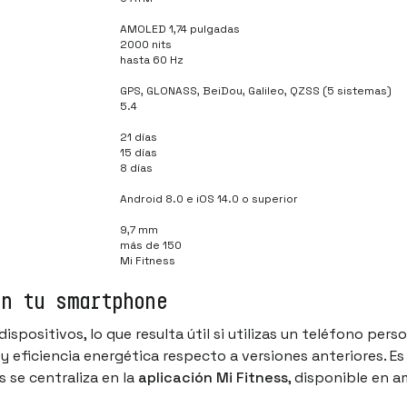
AMOLED 1,74 pulgadas
2000 nits
hasta 60 Hz
GPS, GLONASS, BeiDou, Galileo, QZSS (5 sistemas)
5.4
21 días
15 días
8 días
Android 8.0 e iOS 14.0 o superior
9,7 mm
más de 150
Mi Fitness
on tu smartphone
positivos, lo que resulta útil si utilizas un teléfono perso
d y eficiencia energética respecto a versiones anteriores. E
s se centraliza en la
aplicación Mi Fitness
, disponible en 