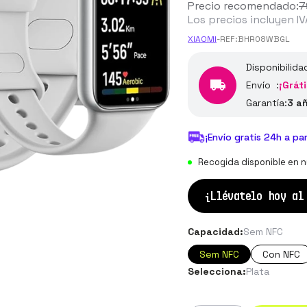
Precio recomendado:
7
Los precios incluyen IV
XIAOMI
-
REF:
BHR08WBGL
Disponibilida
Envío :
¡Gráti
Garantía:
3 a
¡Envío gratis 24h a pa
Recogida disponible en n
¡Llévatelo hoy a
Capacidad:
Sem NFC
Sem NFC
Con NFC
Selecciona:
Plata