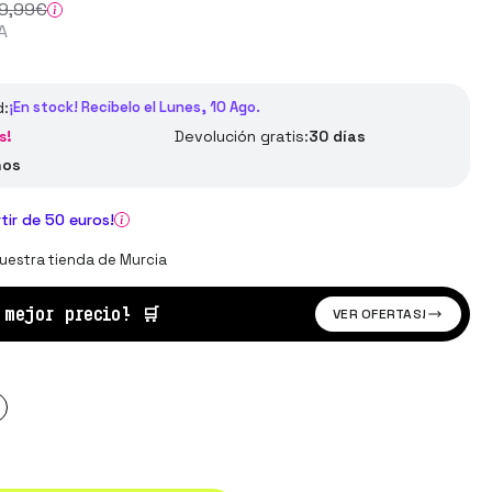
9
,99
€
A
d:
¡En stock! Recíbelo el Lunes, 10 Ago.
s!
Devolución gratis:
30 días
ños
rtir de 50 euros!
uestra tienda de Murcia
l mejor precio!
🛒
VER OFERTAS!