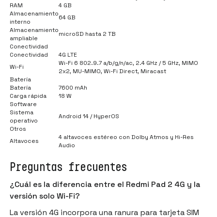
RAM
4 GB
Almacenamiento
64 GB
interno
Almacenamiento
microSD hasta 2 TB
ampliable
Conectividad
Conectividad
4G LTE
Wi-Fi 6 802.9.7 a/b/g/n/ac, 2.4 GHz / 5 GHz, MIMO
Wi-Fi
2x2, MU-MIMO, Wi-Fi Direct, Miracast
Batería
Batería
7600 mAh
Carga rápida
18 W
Software
Sistema
Android 14 / HyperOS
operativo
Otros
4 altavoces estéreo con Dolby Atmos y Hi-Res
Altavoces
Audio
Preguntas frecuentes
¿Cuál es la diferencia entre el Redmi Pad 2 4G y la
versión solo Wi-Fi?
La versión 4G incorpora una ranura para tarjeta SIM