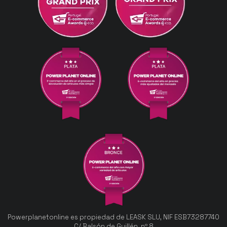
Powerplanetonline es propiedad de LEASK SLU, NIF ESB73287740
C/ Balsón de Guillén, nº 8