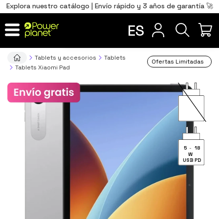
0
Total
Português
PT
,00
€
Explora nuestro catálogo | Envío rápido y 3 años de garantía 🚀
Français
FR
ES
IR AL CARRITO
Tablets y accesorios
Tablets
Ofertas Limitadas
Tablets Xiaomi Pad
5
-
18
W
USB PD