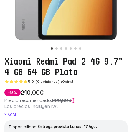
Xiaomi Redmi Pad 2 4G 9.7"
4 GB 64 GB Plata
5.0 (0 opiniones)
¡Opina!
210
,00
€
-
9
%
Precio recomendado:
229
,98
€
Los precios incluyen IVA
XIAOMI
Disponibilidad:
Entrega prevista Lunes, 17 Ago.