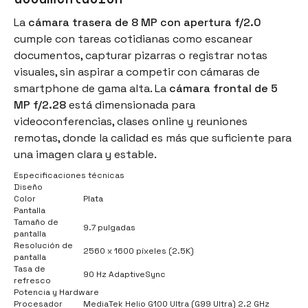
La
cámara trasera de 8 MP con apertura f/2.0
cumple con tareas cotidianas como escanear
documentos, capturar pizarras o registrar notas
visuales, sin aspirar a competir con cámaras de
smartphone de gama alta. La
cámara frontal de 5
MP f/2.28
está dimensionada para
videoconferencias, clases online y reuniones
remotas, donde la calidad es más que suficiente para
una imagen clara y estable.
Especificaciones técnicas
Diseño
Color
Plata
Pantalla
Tamaño de
9.7 pulgadas
pantalla
Resolución de
2560 x 1600 píxeles (2.5K)
pantalla
Tasa de
90 Hz AdaptiveSync
refresco
Potencia y Hardware
Procesador
MediaTek Helio G100 Ultra (G99 Ultra) 2.2 GHz