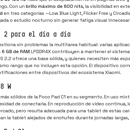
ango. Con un
brillo máximo de 600 nits
, la visibilidad en ex
nd
en tres categorías —Low Blue Light, Flicker Free y Circadi
da o estudio nocturno sin generar fatiga visual innecesar
n 2 para el día a día
estiona sin problemas la multitarea habitual: varias aplic
s
6 GB de RAM
LPDDR4X contribuyen a mantener el sistema ág
S 2.2 ofrece una base sólida, y quienes necesiten más es
ismo rango que no incluyen esta opción. El dispositivo cor
tificaciones entre dispositivos del ecosistema Xiaomi.
18 W
más sólidos de la Poco Pad C1 en su segmento. En uso mix
esidad de conectarla. En reproducción de vídeo continua, l
ercado, pero resulta adecuada para una tablet de estas ca
san la tablet alejados de enchufes durante jornadas largas,