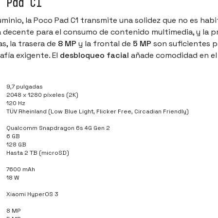
o Pad C1
inio, la Poco Pad C1 transmite una solidez que no es habitu
 decente para el consumo de contenido multimedia, y la p
s, la trasera de
8 MP
y la frontal de
5 MP
son suficientes p
fía exigente. El
desbloqueo facial
añade comodidad en el a
9,7 pulgadas
2048 x 1280 píxeles (2K)
120 Hz
TÜV Rheinland (Low Blue Light, Flicker Free, Circadian Friendly)
Qualcomm Snapdragon 6s 4G Gen 2
6 GB
128 GB
Hasta 2 TB (microSD)
7600 mAh
18 W
Xiaomi HyperOS 3
8 MP