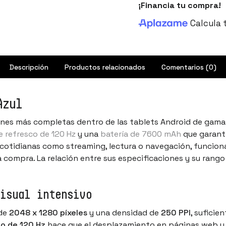
¡Financia tu compra!
Calcula 
Descripción
Productos relacionados
Comentarios (0)
Azul
ones más completas dentro de las tablets Android de gam
e refresco de 120 Hz
y una
batería de 7600 mAh
que garanti
 cotidianas como streaming, lectura o navegación, funcion
a compra. La relación entre sus especificaciones y su rango
isual intensivo
 de
2048 x 1280 píxeles
y una densidad de
250 PPI
, suficie
co de 120 Hz
hace que el desplazamiento en páginas web y l