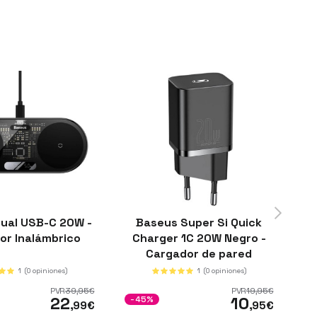
ual USB-C 20W -
Baseus Super Si Quick
C
or Inalámbrico
Charger 1C 20W Negro -
Cargador de pared
1
(0 opiniones)
1
(0 opiniones)
PVR
39
,95
€
PVR
19
,95
€
22
10
-45%
-
,99
€
,95
€