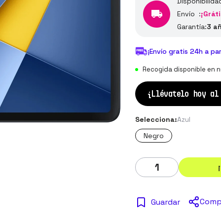
Disponibilida
Envío :
¡Gráti
Garantía:
3 a
¡Envío gratis 24h a pa
Recogida disponible en n
¡Llévatelo hoy a
Selecciona:
Azul
Negro
Comp
Guardar