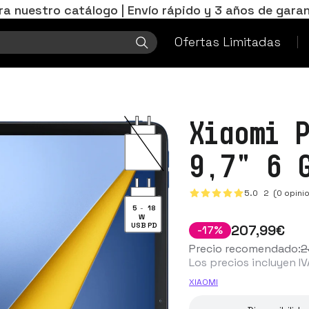
ra nuestro catálogo | Envío rápido y 3 años de garan
Ofertas Limitadas
Xiaomi 
9,7" 6 
5.0
2
(0 opini
5
-
18
W
USB PD
207
,99
€
-
17
%
Precio recomendado:
2
Los precios incluyen IV
XIAOMI