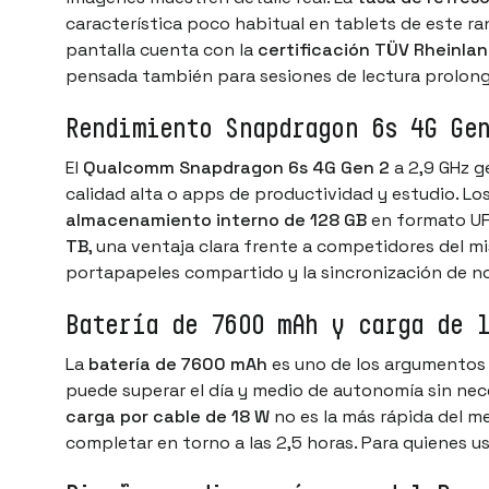
característica poco habitual en tablets de este r
pantalla cuenta con la
certificación TÜV Rheinla
pensada también para sesiones de lectura prolonga
Rendimiento Snapdragon 6s 4G Ge
El
Qualcomm Snapdragon 6s 4G Gen 2
a 2,9 GHz g
calidad alta o apps de productividad y estudio. Lo
almacenamiento interno de 128 GB
en formato UF
TB
, una ventaja clara frente a competidores del m
portapapeles compartido y la sincronización de no
Batería de 7600 mAh y carga de 
La
batería de 7600 mAh
es uno de los argumentos 
puede superar el día y medio de autonomía sin nec
carga por cable de 18 W
no es la más rápida del m
completar en torno a las 2,5 horas. Para quienes u