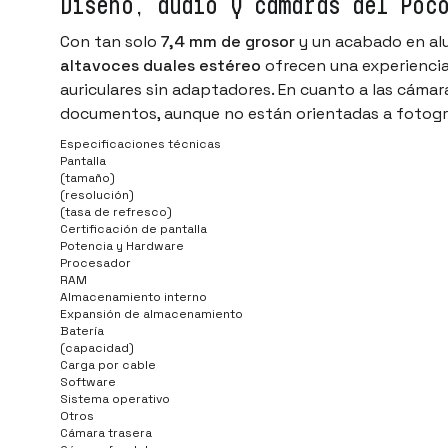
Diseño, audio y cámaras del Poc
Con tan solo
7,4 mm de grosor
y un acabado en alum
altavoces duales estéreo
ofrecen una experiencia
auriculares sin adaptadores. En cuanto a las cámara
documentos, aunque no están orientadas a fotogra
Especificaciones técnicas
Pantalla
(tamaño)
(resolución)
(tasa de refresco)
Certificación de pantalla
Potencia y Hardware
Procesador
RAM
Almacenamiento interno
Expansión de almacenamiento
Batería
(capacidad)
Carga por cable
Software
Sistema operativo
Otros
Cámara trasera