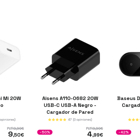
i Mi 20W
Aisens A110-0682 20W
Baseus D
co
USB-C USB-A Negro -
Cargad
Cargador de Pared
 opiniones)
47
(0 opiniones)
PVR
9
,99
€
PVR
9
,99
€
9
4
-50%
-42%
,50
€
,99
€