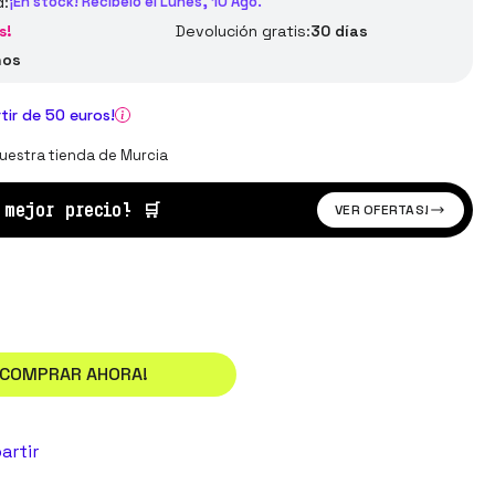
d:
¡En stock! Recíbelo el Lunes, 10 Ago.
s!
Devolución gratis:
30 días
ños
rtir de 50 euros!
uestra tienda de Murcia
l mejor precio!
🛒
VER OFERTAS!
¡COMPRAR AHORA!
artir