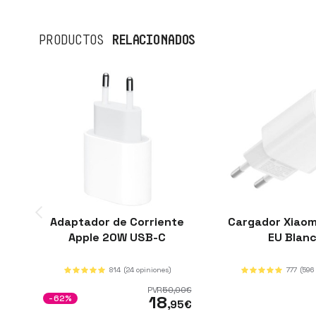
RELACIONADOS
PRODUCTOS
Adaptador de Corriente
Cargador Xiaom
Apple 20W USB-C
EU Blan
814
(24 opiniones)
777
(596
PVR
50
,00
€
18
-62%
,95
€