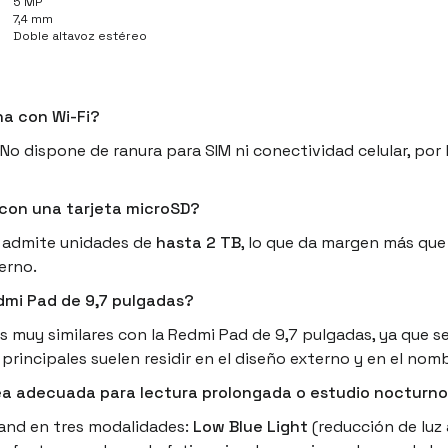
5 MP
7,4 mm
Doble altavoz estéreo
na con Wi-Fi?
No dispone de ranura para SIM ni conectividad celular, por
con una tarjeta microSD?
 y admite unidades de
hasta 2 TB
, lo que da margen más que
erno.
dmi Pad de 9,7 pulgadas?
 muy similares con la Redmi Pad de 9,7 pulgadas, ya que 
principales suelen residir en el diseño externo y en el nom
ea adecuada para lectura prolongada o estudio nocturn
land en tres modalidades:
Low Blue Light
(reducción de luz 