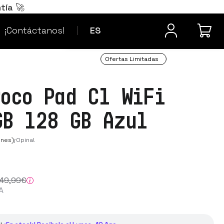
Português
PT
tía 🚀
¿Dudas? Contacta
Français
FR
¡Contáctanos!
ES
Ofertas Limitadas
Poco Pad C1 WiFi
GB 128 GB Azul
ones)
¡Opina!
49
,99
€
A