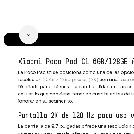
Xiaomi Poco Pad C1 6GB/128GB 
La Poco Pad C1 se posiciona como una de las opci
resolución
2048 x 1280 píxeles (2K)
con una
tasa d
Diseñada para quienes buscan fiabilidad en tareas
celular, lo que conviene tener en cuenta antes de l
ignorar en su segmento.
Pantalla 2K de 120 Hz para uso v
La pantalla de 9,7 pulgadas ofrece una resolución
imágenes muestren detalle real. La
tasa de refres