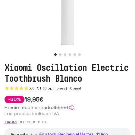
Xiaomi Oscillation Electric
Toothbrush Blanco
5.0
51
(0 opiniones)
¡Opina!
19
,95
€
-
60
%
Precio recomendado:
49
,99
€
Los precios incluyen IVA
XIAOMI
-
REF:
BHR9818EU
Disponibilidad:
¡En stock! Recíbelo el Martes, 11 Ago.