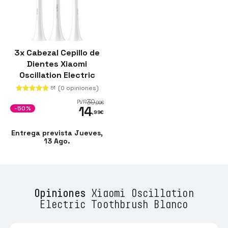
3x Cabezal Cepillo de
Dientes Xiaomi
Oscillation Electric
Toothbrush
(0 opiniones)
51
30
PVR
,00
€
14
-50%
,99
€
Entrega prevista Jueves,
13 Ago.
Opiniones
Xiaomi Oscillation
Electric Toothbrush Blanco