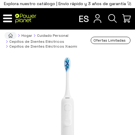
0
Total
Português
PT
,00
€
Explora nuestro catálogo | Envío rápido y 3 años de garantía 🚀
Français
FR
ES
IR AL CARRITO
Hogar
Cuidado Personal
Ofertas Limitadas
Cepillos de Dientes Eléctricos
Cepillos de Dientes Eléctricos Xiaomi