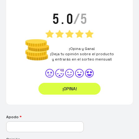
5.0
/5
¡Opina y Gana!
¡Deja tu opinión sobre el producto
y entrarás en el sorteo mensual!
¡OPINA!
Apodo
*