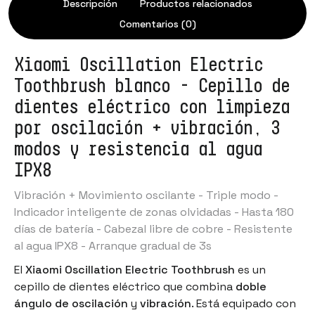
Descripción
Productos relacionados
Comentarios (0)
Xiaomi Oscillation Electric
Toothbrush blanco - Cepillo de
dientes eléctrico con limpieza
por oscilación + vibración, 3
modos y resistencia al agua
IPX8
Vibración + Movimiento oscilante - Triple modo -
Indicador inteligente de zonas olvidadas - Hasta 180
días de batería - Cabezal libre de cobre - Resistente
al agua IPX8 - Arranque gradual de 3s
El
Xiaomi Oscillation Electric Toothbrush
es un
cepillo de dientes eléctrico
que combina
doble
ángulo de oscilación
y
vibración
. Está equipado con