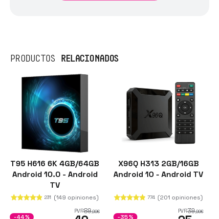
RELACIONADOS
PRODUCTOS
T95 H616 6K 4GB/64GB
X96Q H313 2GB/16GB
Android 10.0 - Android
Android 10 - Android TV
TV
(149 opiniones)
(201 opiniones)
231
774
89
39
PVR
PVR
,99
€
,99
€
-44%
-35%