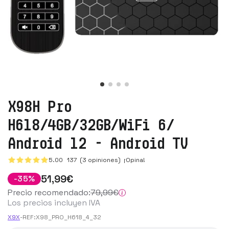
X98H Pro
H618/4GB/32GB/WiFi 6/
Android 12 - Android TV
5.00
137
(3 opiniones)
¡Opina!
51
,99
€
-
35
%
Precio recomendado:
79
,99
€
Los precios incluyen IVA
X9X
-
REF:
X98_PRO_H618_4_32