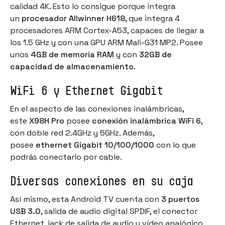
calidad 4K. Esto lo consigue porque integra
un
procesador Allwinner H618
, que integra 4
procesadores ARM Cortex-A53, capaces de llegar a
los 1.5 GHz y con una GPU ARM Mali-G31 MP2. Posee
unos
4GB de memoria RAM
y con
32GB de
capacidad de almacenamiento
.
WiFi 6 y Ethernet Gigabit
En el aspecto de las conexiones inalámbricas,
este
X98H Pro
posee
conexión inalámbrica WiFi 6
,
con doble red 2.4GHz y 5GHz. Además,
posee
ethernet Gigabit 10/100/1000
con lo que
podrás conectarlo por cable.
Diversas conexiones en su caja
Así mismo, esta Android TV cuenta con
3 puertos
USB 3.0
, salida de audio digital SPDIF, el conector
Ethernet, jack de salida de audio y vídeo analógico,