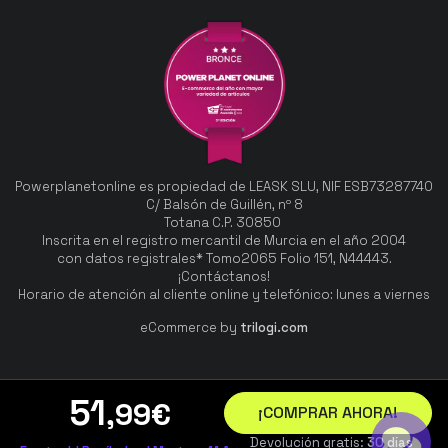
Powerplanetonline es propiedad de LEASK SLU, NIF ESB73287740
C/ Balsón de Guillén, nº 8
Totana C.P. 30850
Inscrita en el registro mercantil de Murcia en el año 2004
con datos registrales* Tomo2065 Folio 151, N44443.
¡Contáctanos!
Horario de atención al cliente online y telefónico: lunes a viernes
eCommerce by
trilogi.com
51
,99
€
¡COMPRAR AHORA!
Devolución gratis:
30 días