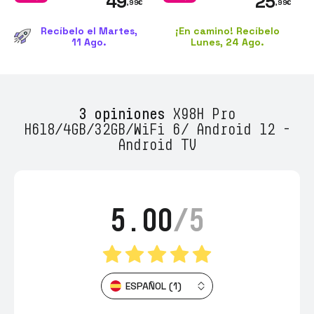
49
25
,99
€
,99
€
Recíbelo el Martes,
¡En camino! Recíbelo
11 Ago.
Lunes, 24 Ago.
3 opiniones
X98H Pro
H618/4GB/32GB/WiFi 6/ Android 12 -
Android TV
5.00
/5
ESPAÑOL (1)