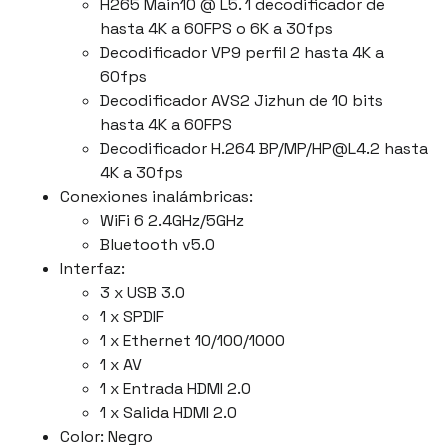
H265 Main10 @ L5. 1 decodificador de
hasta 4K a 60FPS o 6K a 30fps
Decodificador VP9 perfil 2 hasta 4K a
60fps
Decodificador AVS2 Jizhun de 10 bits
hasta 4K a 60FPS
Decodificador H.264 BP/MP/
HP@L4.2
hasta
4K a 30fps
Conexiones inalámbricas:
WiFi 6 2.4GHz/5GHz
Bluetooth v5.0
Interfaz:
3 x USB 3.0
1 x SPDIF
1 x Ethernet 10/100/1000
1 x AV
1 x Entrada HDMI 2.0
1 x Salida HDMI 2.0
Color: Negro