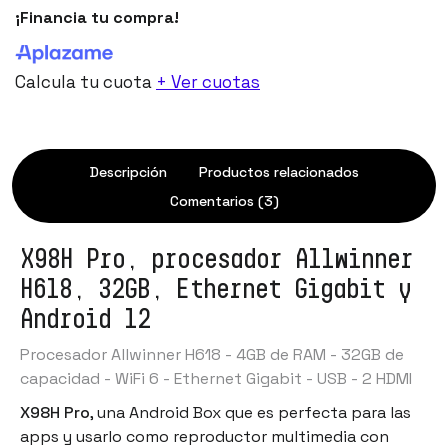
¡Financia tu compra!
Calcula tu cuota
+ Ver cuotas
Descripción
Productos relacionados
Comentarios (3)
X98H Pro, procesador Allwinner
H618, 32GB, Ethernet Gigabit y
Android 12
Procesador Allwinner H618 - 4GB de RAM - 32GB de
capacidad - WiFi 6 - Ethernet Gigabit - USB - 2 HDMI
X98H
Pro
, una Android Box que es perfecta para las
apps y usarlo como reproductor multimedia con