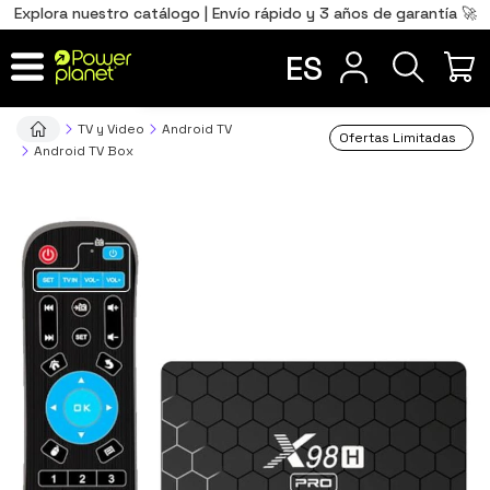
0
Total
Português
PT
,00
€
Explora nuestro catálogo | Envío rápido y 3 años de garantía 🚀
Français
FR
ES
IR AL CARRITO
TV y Video
Android TV
Ofertas Limitadas
Android TV Box