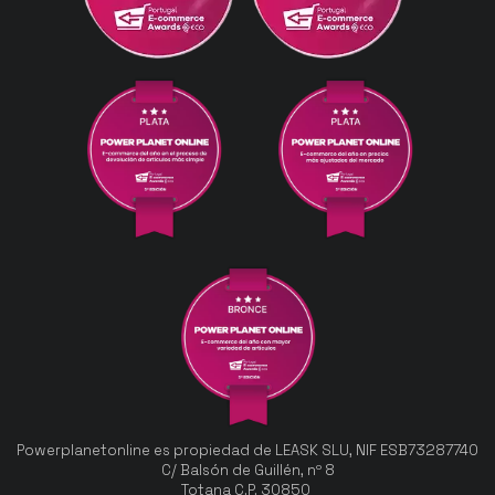
Powerplanetonline es propiedad de LEASK SLU, NIF ESB73287740
C/ Balsón de Guillén, nº 8
Totana C.P. 30850