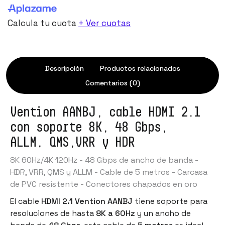
Calcula tu cuota
+ Ver cuotas
Descripción
Productos relacionados
Comentarios (0)
Vention AANBJ, cable HDMI 2.1
con soporte 8K, 48 Gbps,
ALLM, QMS,VRR y HDR
8K 60Hz/4K 120Hz - 48 Gbps de ancho de banda -
HDR, VRR, QMS y ALLM - Cable de 5 metros - Carcasa
de PVC resistente - Conectores chapados en oro
El cable
HDMI 2.1 Vention AANBJ
tiene soporte para
resoluciones de hasta
8K a 60Hz
y un ancho de