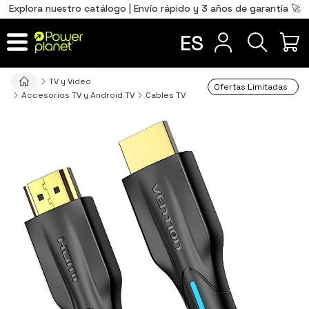
0
Total
Português
PT
,00
€
Explora nuestro catálogo | Envío rápido y 3 años de garantía 🚀
Français
FR
ES
IR AL CARRITO
TV y Video
Ofertas Limitadas
Accesorios TV y Android TV
Cables TV