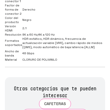
conector 1
Factor de
forma de
Derecho
conector 2
Color del
Negro
producto
Versión
2.1
HDMI
Resolución
8K a 60 Hz/4K a 120 Hz
HDR estático, HDR dinámico, frecuencia de
Formatos
actualización variable (VRR), cambio rápido de medios
soportados
(QMS), modo automático de baja latencia (ALLM)
Ancho de
48 Gbps
banda
Material
CLORURO DE POLIVINILO
Otras categorías que te pueden
interesar
CAFETERAS