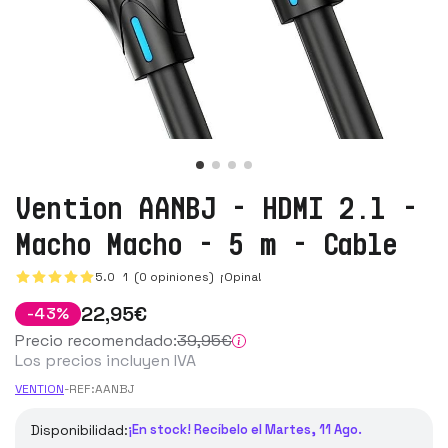
Vention AANBJ - HDMI 2.1 -
Macho Macho - 5 m - Cable
5.0
1
(0 opiniones)
¡Opina!
22
,95
€
-
43
%
Precio recomendado:
39
,95
€
Los precios incluyen IVA
VENTION
-
REF:
AANBJ
Disponibilidad:
¡En stock! Recíbelo el Martes, 11 Ago.