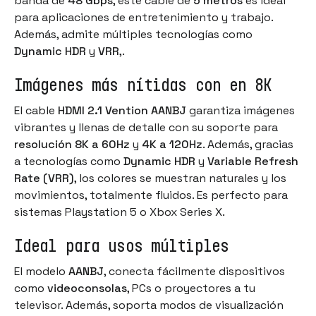
banda de
48 Gbps
, este cable de
5 metros
es ideal
para aplicaciones de entretenimiento y trabajo.
Además, admite múltiples tecnologías como
Dynamic HDR
y
VRR
,.
Imágenes más nítidas con en 8K
El cable
HDMI 2.1 Vention AANBJ
garantiza imágenes
vibrantes y llenas de detalle con su soporte para
resolución 8K a 60Hz
y
4K a 120Hz
. Además, gracias
a tecnologías como
Dynamic HDR
y
Variable Refresh
Rate (VRR)
, los colores se muestran naturales y los
movimientos, totalmente fluidos. Es perfecto para
sistemas Playstation 5 o Xbox Series X.
Ideal para usos múltiples
El modelo
AANBJ
, conecta fácilmente dispositivos
como
videoconsolas
, PCs o proyectores a tu
televisor. Además, soporta modos de visualización