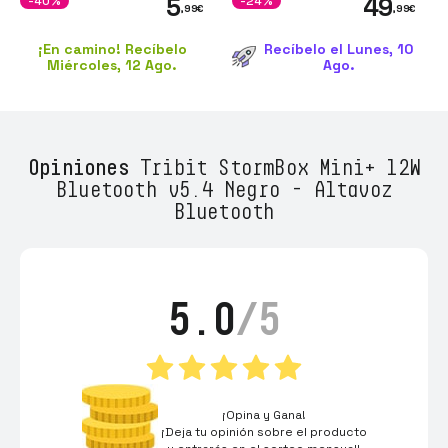
5
49
-40%
-24%
,99
€
,99
€
¡En camino! Recíbelo
Recíbelo el Lunes, 10
Miércoles, 12 Ago.
Ago.
Opiniones
Tribit StormBox Mini+ 12W
Bluetooth v5.4 Negro - Altavoz
Bluetooth
5.0
/5
¡Opina y Gana!
¡Deja tu opinión sobre el producto