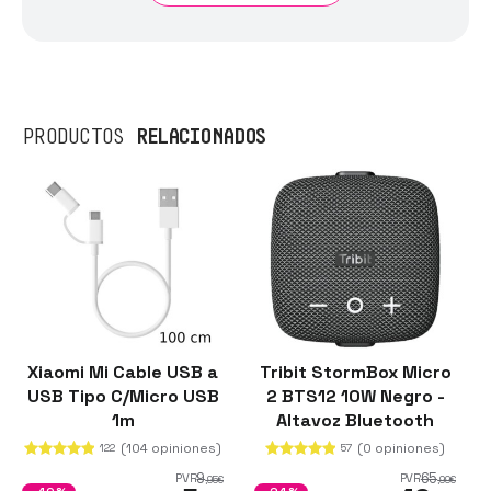
RELACIONADOS
PRODUCTOS
Xiaomi Mi Cable USB a
Tribit StormBox Micro
USB Tipo C/Micro USB
2 BTS12 10W Negro -
1m
Altavoz Bluetooth
(104 opiniones)
(0 opiniones)
122
57
9
65
PVR
PVR
,95
€
,99
€