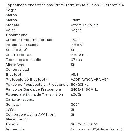
Especificaciones técnicas Tribit StormBox Mini+ 12W Bluetooth 5.4
Negro
Marca
Marca
Tribit
Modelo
StormBox Mini+
Color
Negro
Desempeño
Grado de Impermeabilidad
IPX7
Potencia de Salida
2 x 6W
Sonido 360°
Sí
Controladores
2 x 48 mm
Tecnología de audio
XBass
Micrófono:
Sí
Conectividad
Bluetooth
V5.4
Protocolo de Bluetooth
A2DP, AVRCP, HFP, HSP
Rango de Respuesta en Frecuencia
80~20KHz
Rango de Banda de Frecuencia
2402-2480MHz
Potencia Máxima de Transmisión
≤6dBm
Características:
Sonido:
360º
TWS:
Sí
Compatible con la APP Tribit:
Sí
Alimentación
Batería
2600mAh, 3.7V
Autonomía
12 horas (al 60% del volumen)