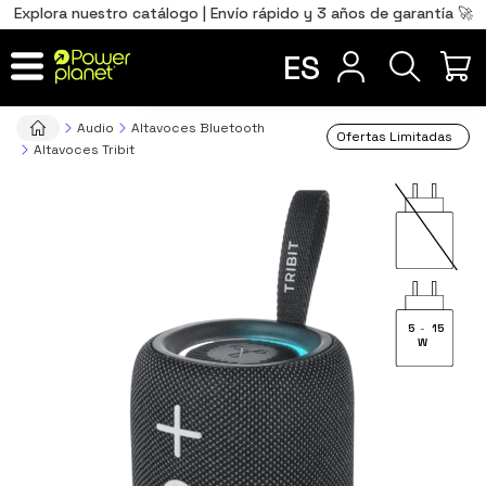
0
Total
Português
PT
,00
€
Explora nuestro catálogo | Envío rápido y 3 años de garantía 🚀
Français
FR
ES
IR AL CARRITO
Audio
Altavoces Bluetooth
Ofertas Limitadas
Altavoces Tribit
5
-
15
W