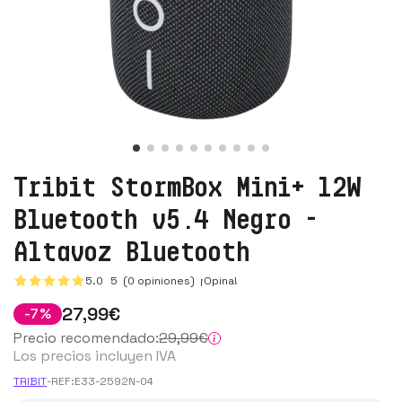
Tribit StormBox Mini+ 12W
Bluetooth v5.4 Negro -
Altavoz Bluetooth
5.0
5
(0 opiniones)
¡Opina!
27
,99
€
-
7
%
Precio recomendado:
29
,99
€
Los precios incluyen IVA
TRIBIT
-
REF:
E33-2592N-04