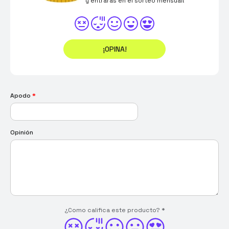
y entrarás en el sorteo mensual!
¡OPINA!
Apodo
*
Opinión
¿Como califica este producto?
*