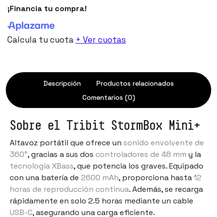
¡Financia tu compra!
Calcula tu cuota
+ Ver cuotas
Descripción
Productos relacionados
Comentarios (0)
Sobre el Tribit StormBox Mini+
Altavoz portátil que ofrece un
sonido envolvente de
360°
, gracias a sus dos
controladores de 48 mm
y la
tecnología XBass
, que potencia los graves. Equipado
con una batería de
2600 mAh
, proporciona hasta
12
horas de reproducción continua
. Además, se recarga
rápidamente en solo 2.5 horas mediante un cable
USB-C
, asegurando una carga eficiente.