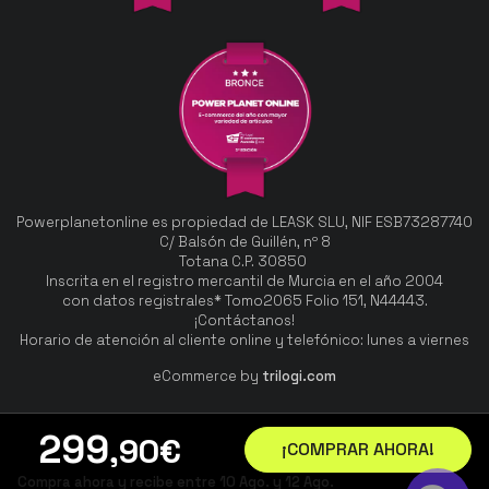
Powerplanetonline es propiedad de LEASK SLU, NIF ESB73287740
C/ Balsón de Guillén, nº 8
Totana C.P. 30850
Inscrita en el registro mercantil de Murcia en el año 2004
con datos registrales* Tomo2065 Folio 151, N44443.
¡Contáctanos!
Horario de atención al cliente online y telefónico: lunes a viernes
eCommerce by
trilogi.com
299
,90
€
¡COMPRAR AHORA!
Compra ahora y recibe entre 10 Ago. y 12 Ago.