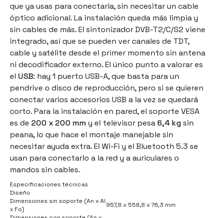
que ya usas para conectarla, sin necesitar un cable
óptico adicional. La instalación queda más limpia y
sin cables de más. El sintonizador DVB-T2/C/S2 viene
integrado, así que se pueden ver canales de TDT,
cable y satélite desde el primer momento sin antena
ni decodificador externo. El único punto a valorar es
el
USB
: hay 1 puerto USB-A, que basta para un
pendrive o disco de reproducción, pero si se quieren
conectar varios accesorios USB a la vez se quedará
corto. Para la instalación en pared, el soporte VESA
es de
200 x 200 mm
y el televisor pesa
6,4 kg
sin
peana, lo que hace el montaje manejable sin
necesitar ayuda extra. El Wi-Fi y el Bluetooth 5.3 se
usan para conectarlo a la red y a auriculares o
mandos sin cables.
Especificaciones técnicas
Diseño
Dimensiones sin soporte (An x Al
957,8 x 558,8 x 76,3 mm
x Fo)
Dimensiones con soporte (An x