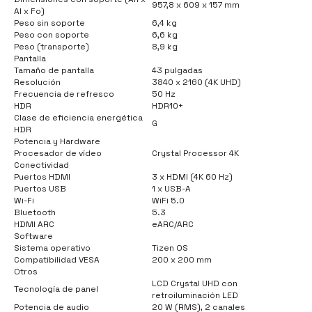
957,8 x 609 x 157 mm
Al x Fo)
Peso sin soporte
6,4 kg
Peso con soporte
6,6 kg
Peso (transporte)
8,9 kg
Pantalla
Tamaño de pantalla
43 pulgadas
Resolución
3840 x 2160 (4K UHD)
Frecuencia de refresco
50 Hz
HDR
HDR10+
Clase de eficiencia energética
G
HDR
Potencia y Hardware
Procesador de vídeo
Crystal Processor 4K
Conectividad
Puertos HDMI
3 x HDMI (4K 60 Hz)
Puertos USB
1 x USB-A
Wi-Fi
WiFi 5.0
Bluetooth
5.3
HDMI ARC
eARC/ARC
Software
Sistema operativo
Tizen OS
Compatibilidad VESA
200 x 200 mm
Otros
LCD Crystal UHD con
Tecnología de panel
retroiluminación LED
Potencia de audio
20 W (RMS), 2 canales