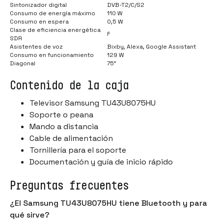
Sintonizador digital
DVB-T2/C/S2
Consumo de energía máximo
110 W
Consumo en espera
0,5 W
Clase de eficiencia energética
F
SDR
Asistentes de voz
Bixby, Alexa, Google Assistant
Consumo en funcionamiento
129 W
Diagonal
75"
Contenido de la caja
Televisor Samsung TU43U8075HU
Soporte o peana
Mando a distancia
Cable de alimentación
Tornillería para el soporte
Documentación y guía de inicio rápido
Preguntas frecuentes
¿El Samsung TU43U8075HU tiene Bluetooth y para
qué sirve?