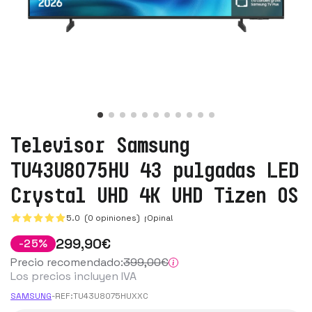
Televisor Samsung
TU43U8075HU 43 pulgadas LED
Crystal UHD 4K UHD Tizen OS
5.0 (0 opiniones)
¡Opina!
299
,90
€
-
25
%
Precio recomendado:
399
,00
€
Los precios incluyen IVA
SAMSUNG
-
REF:
TU43U8075HUXXC