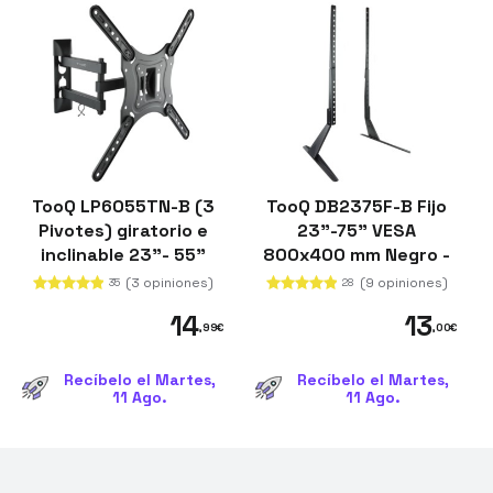
TooQ LP6055TN-B (3
TooQ DB2375F-B Fijo
Pivotes) giratorio e
23"-75" VESA
inclinable 23"- 55"
800x400 mm Negro -
VESA 400x400 mm
Soporte de mesa para
(3 opiniones)
(9 opiniones)
35
28
Negro - Soporte para
TV
14
13
Monitor / TV
,99
€
,00
€
Recíbelo el Martes,
Recíbelo el Martes,
11 Ago.
11 Ago.