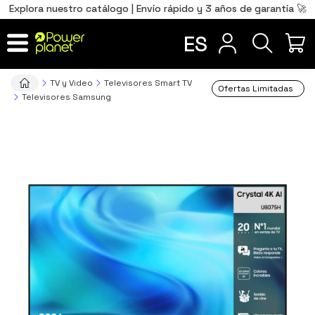
0
Total
Português
PT
,00
€
Explora nuestro catálogo | Envío rápido y 3 años de garantía 🚀
Français
FR
ES
IR AL CARRITO
TV y Video
Televisores Smart TV
Ofertas Limitadas
Televisores Samsung