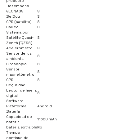
producto
Desempeño
GLONASS
Si
BeiDou
Si
GPS (satélite)
Si
Galileo
Si
Sistema por
Satélite Quasi-
Si
Zenith (QZSS)
Acelerómetro
Si
Sensor de luz
Si
ambiental
Giroscopio
Si
Sensor
Si
magnetómetro
GPS
Si
Seguridad
Lector de huella
Si
digital
Software
Plataforma
Android
Batería
Capacidad de
11600 mAh
batería
batería extraíble
No
Tiempo
continuo de