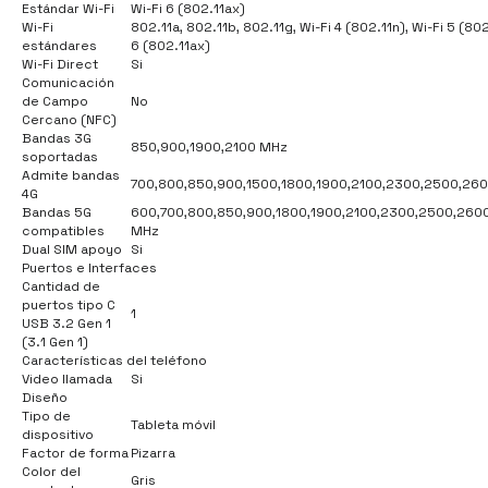
Estándar Wi-Fi
Wi-Fi 6 (802.11ax)
Wi-Fi
802.11a, 802.11b, 802.11g, Wi-Fi 4 (802.11n), Wi-Fi 5 (802
estándares
6 (802.11ax)
Wi-Fi Direct
Si
Comunicación
de Campo
No
Cercano (NFC)
Bandas 3G
850,900,1900,2100 MHz
soportadas
Admite bandas
700,800,850,900,1500,1800,1900,2100,2300,2500,26
4G
Bandas 5G
600,700,800,850,900,1800,1900,2100,2300,2500,260
compatibles
MHz
Dual SIM apoyo
Si
Puertos e Interfaces
Cantidad de
puertos tipo C
1
USB 3.2 Gen 1
(3.1 Gen 1)
Características del teléfono
Video llamada
Si
Diseño
Tipo de
Tableta móvil
dispositivo
Factor de forma
Pizarra
Color del
Gris