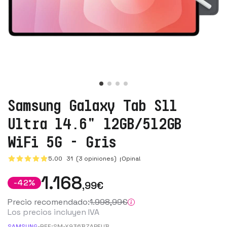
Samsung Galaxy Tab S11
Ultra 14.6" 12GB/512GB
WiFi 5G - Gris
5.00
31
(3 opiniones)
¡Opina!
1.168
-
42
%
,99
€
Precio recomendado:
1.998
,99
€
Los precios incluyen IVA
SAMSUNG
-
REF:
SM-X936BZAPEUB