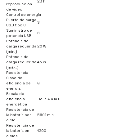
23 h
reproducción
de video
Control de energía
Puerto de carga
Si
USB tipo C
Suministro de
Si
potencia USB
Potencia de
carga requerida
20 W
(mín.)
Potencia de
carga requerida
45 W
(máx.)
Resistencia
Clase de
eficiencia de
G
energía
Escala de
eficiencia
De la A a la G
energética
Resistencia de
la batería por
5691 min
ciclo
Resistencia de
la batería en
1200
ciclos