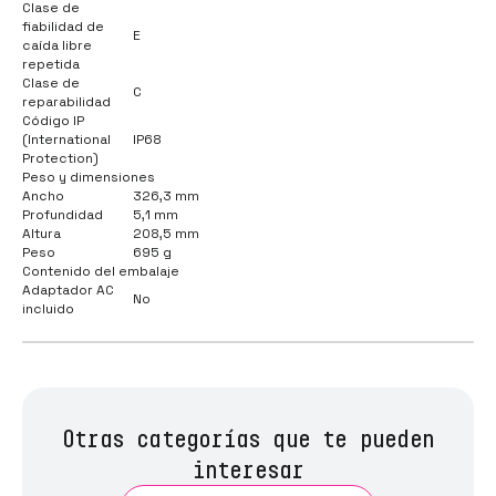
Clase de
fiabilidad de
E
caída libre
repetida
Clase de
C
reparabilidad
Código IP
(International
IP68
Protection)
Peso y dimensiones
Ancho
326,3 mm
Profundidad
5,1 mm
Altura
208,5 mm
Peso
695 g
Contenido del embalaje
Adaptador AC
No
incluido
Otras categorías que te pueden
interesar