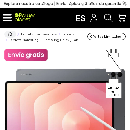
0
Total
Português
PT
,00
€
Explora nuestro catálogo | Envío rápido y 3 años de garantía 🚀
Français
FR
ES
IR AL CARRITO
Tablets y accesorios
Tablets
Ofertas Limitadas
Tablets Samsung
Samsung Galaxy Tab S
30
-
45
W
USB PD