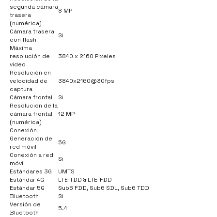
segunda cámara
8 MP
trasera
(numérica)
Cámara trasera
Si
con flash
Máxima
resolución de
3840 x 2160 Pixeles
video
Resolución en
velocidad de
3840x2160@30fps
captura
Cámara frontal
Si
Resolución de la
cámara frontal
12 MP
(numérica)
Conexión
Generación de
5G
red móvil
Conexión a red
Si
móvil
Estándares 3G
UMTS
Estándar 4G
LTE-TDD & LTE-FDD
Estándar 5G
Sub6 FDD, Sub6 SDL, Sub6 TDD
Bluetooth
Si
Versión de
5.4
Bluetooth