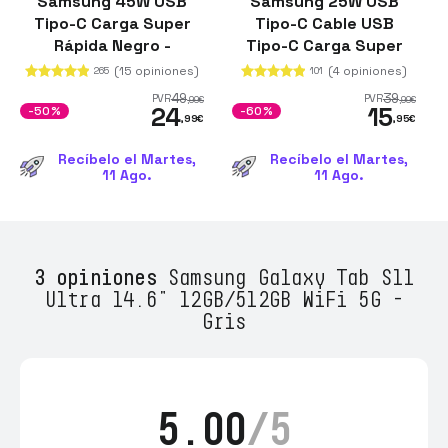
Samsung 45W USB
Samsung 25W USB
Tipo-C Carga Super
Tipo-C Cable USB
Rápida Negro -
Tipo-C Carga Super
Cargador de Pared con
Rápida Blanco -
(15 opiniones)
(4 opiniones)
265
101
Cable
Cargador de Pared
49
39
PVR
PVR
,99
€
,99
€
24
15
-50%
-60%
,99
€
,95
€
Recíbelo el Martes,
Recíbelo el Martes,
11 Ago.
11 Ago.
3 opiniones
Samsung Galaxy Tab S11
Ultra 14.6" 12GB/512GB WiFi 5G -
Gris
5.00
/5