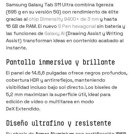
Samsung Galaxy Tab S11 Ultra combina ligereza
(695 g en su versión 5G) con rendimiento de élite
gracias al
chip Dimensity 9400+ de 3 nm
y hasta
16 GB de RAM. El nuevo
S Pen hexagonal
sin batería y
las funciones de
Galaxy AI
(Drawing Assist y Writing
Assist) transforman ideas en contenido acabado al
instante.
Pantalla inmersiva y brillante
El panel de 14.6,6 pulgadas ofrece negros profundos,
cobertura HDR y antirreflejos, manteniendo
visibilidad incluso bajo sol directo. Los biseles de
5,2 mm maximizan la superficie útil, ideal para
edición de vídeo o multitarea en modo
DeX Extendido.
Diseño ultrafino y resistente
Su chasis de
Armor Aluminium
con certificación
IP68