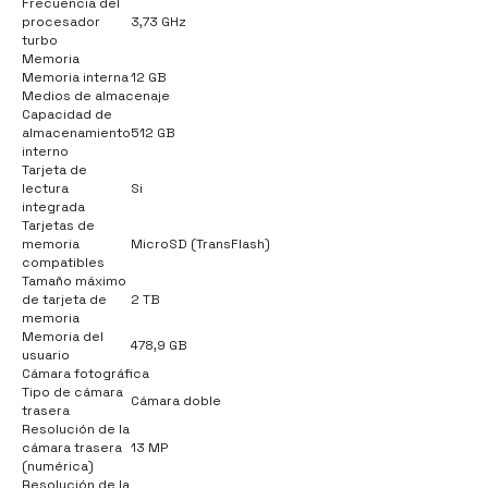
Frecuencia del
procesador
3,73 GHz
turbo
Memoria
Memoria interna
12 GB
Medios de almacenaje
Capacidad de
almacenamiento
512 GB
interno
Tarjeta de
lectura
Si
integrada
Tarjetas de
memoria
MicroSD (TransFlash)
compatibles
Tamaño máximo
de tarjeta de
2 TB
memoria
Memoria del
478,9 GB
usuario
Cámara fotográfica
Tipo de cámara
Cámara doble
trasera
Resolución de la
cámara trasera
13 MP
(numérica)
Resolución de la