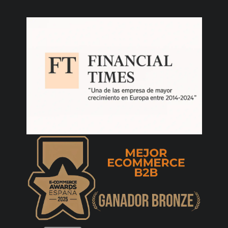
envio, de un dia para otro lo tenia en casa. -
12GB/256GB, Azul
MADLM
12/08/2025
Samsun Galaxy S25. El envío fue super
rápido, el producto en perfecto estado y a
un precio muy competitivo. En alguna
página medio pirata lo puedes encontrar
más barato, pero sin ninguna garantía de
que te llegue o funcione bien, debido a que
la versión del teléfono no es la española. Una
página utilizada ya varias veces y sin errores
y transparencia total. Recomendable. -
12GB/128GB, Menta