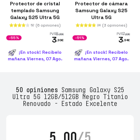
Protector de cristal
Protector de cámara
templado Samsung
Samsung Galaxy S25
Galaxy S25 Ultra 5G
Ultra 5G
Full Screen 3D
(6 opiniones)
(3 opiniones)
52
24
8
7
PVR
PVR
,95
€
,99
€
3
3
-55%
-51%
,99
€
,94
€
¡En stock! Recíbelo
¡En stock! Recíbelo
mañana Viernes, 07 Ago.
mañana Viernes, 07 Ago.
50 opiniones
Samsung Galaxy S25
Ultra 5G 12GB/512GB Negro Titanio
Renovado - Estado Excelente
5.00
/5