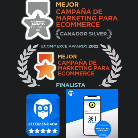
Sofi
08/08/2025
Llegó rapidísimo y bien embalado, de
momento va genial el móvil, como un tiro.
Estoy muy contenta con la compra -
12GB/256GB, Menta
Jordi Mañe
02/08/2025
Genial - 12GB/256GB, Gris