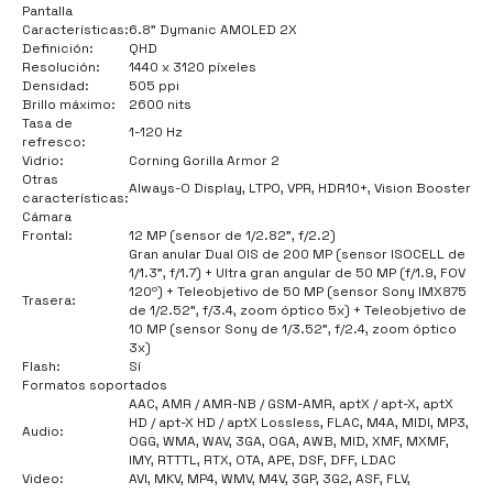
Pantalla
Características:
6.8" Dymanic AMOLED 2X
Definición:
QHD
Resolución:
1440 x 3120 píxeles
Densidad:
505 ppi
Brillo máximo:
2600 nits
Tasa de
1-120 Hz
refresco:
Vidrio:
Corning Gorilla Armor 2
Otras
Always-O Display, LTPO, VPR, HDR10+, Vision Booster
características:
Cámara
Frontal:
12 MP (sensor de 1/2.82", f/2.2)
Gran anular Dual OIS de 200 MP (sensor ISOCELL de
1/1.3", f/1.7) + Ultra gran angular de 50 MP (f/1.9, FOV
120º) + Teleobjetivo de 50 MP (sensor Sony IMX875
Trasera:
de 1/2.52", f/3.4, zoom óptico 5x) + Teleobjetivo de
10 MP (sensor Sony de 1/3.52", f/2.4, zoom óptico
3x)
Flash:
Sí
Formatos soportados
AAC, AMR / AMR-NB / GSM-AMR, aptX / apt-X, aptX
HD / apt-X HD / aptX Lossless, FLAC, M4A, MIDI, MP3,
Audio:
OGG, WMA, WAV, 3GA, OGA, AWB, MID, XMF, MXMF,
IMY, RTTTL, RTX, OTA, APE, DSF, DFF, LDAC
Video:
AVI, MKV, MP4, WMV, M4V, 3GP, 3G2, ASF, FLV,