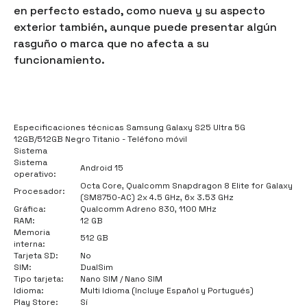
en perfecto estado, como nueva y su aspecto
exterior también, aunque puede presentar algún
rasguño o marca que no afecta a su
funcionamiento.
Especificaciones técnicas Samsung Galaxy S25 Ultra 5G
12GB/512GB Negro Titanio - Teléfono móvil
Sistema
Sistema
Android 15
operativo:
Octa Core, Qualcomm Snapdragon 8 Elite for Galaxy
Procesador:
(SM8750-AC) 2x 4.5 GHz, 6x 3.53 GHz
Gráfica:
Qualcomm Adreno 830, 1100 MHz
RAM:
12 GB
Memoria
512 GB
interna:
Tarjeta SD:
No
SIM:
DualSim
Tipo tarjeta:
Nano SIM / Nano SIM
Idioma:
Multi Idioma (Incluye Español y Portugués)
Play Store:
Sí