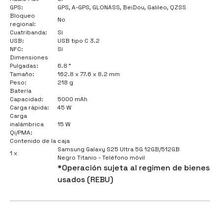
GPS:
GPS, A-GPS, GLONASS, BeiDou, Galileo, QZSS
Bloqueo
No
regional:
Cuatribanda:
Sí
USB:
USB tipo C 3.2
NFC:
Sí
Dimensiones
Pulgadas:
6.8 "
Tamaño:
162.8 x 77.6 x 8.2 mm
Peso:
218 g
Batería
Capacidad:
5000 mAh
Carga rápida:
45 W
Carga
inalámbrica
15 W
Qi/PMA:
Contenido de la caja
Samsung Galaxy S25 Ultra 5G 12GB/512GB
1 x
Negro Titanio - Teléfono móvil
*Operación sujeta al regimen de bienes
usados (REBU)