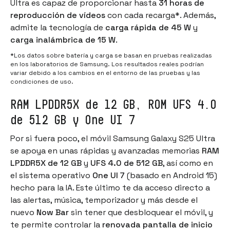
Ultra es capaz de proporcionar hasta
31 horas de
reproducción de vídeos
con cada recarga*. Además,
admite la tecnología de
carga rápida de 45 W
y
carga inalámbrica de 15 W
.
*Los datos sobre batería y carga se basan en pruebas realizadas
en los laboratorios de Samsung. Los resultados reales podrían
variar debido a los cambios en el entorno de las pruebas y las
condiciones de uso.
RAM LPDDR5X de 12 GB, ROM UFS 4.0
de 512 GB y One UI 7
Por si fuera poco, el móvil Samsung Galaxy S25 Ultra
se apoya en unas rápidas y avanzadas memorias
RAM
LPDDR5X de 12 GB
y
UFS 4.0 de 512 GB
, así como en
el sistema operativo
One UI 7
(basado en Android 15)
hecho para la IA. Este último te da acceso directo a
las alertas, música, temporizador y más desde el
nuevo
Now Bar
sin tener que desbloquear el móvil, y
te permite controlar la
renovada pantalla de inicio