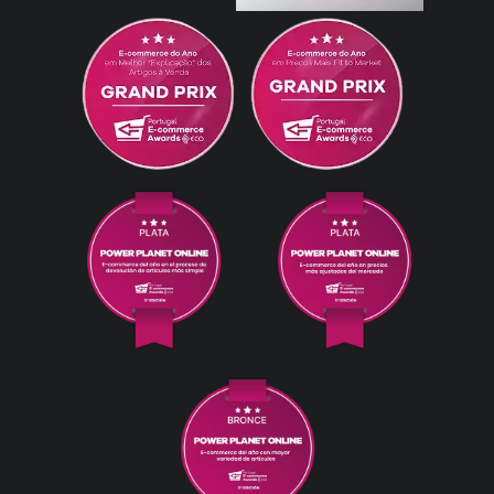
PAULA RENATA FARIA LOUREIRO
30/07/2025
muy bueno funcionando perfectamente -
12GB/128GB, Azul
Posen
24/07/2025
Teléfono increible y compacto. La batería
sorprende a pesar de que "solo" tiene
4000mAh. Servicio de tienda, perfecto.
Rápido y bien empaquetado. - 12GB/256GB,
Azul Marino
Nuno Perez