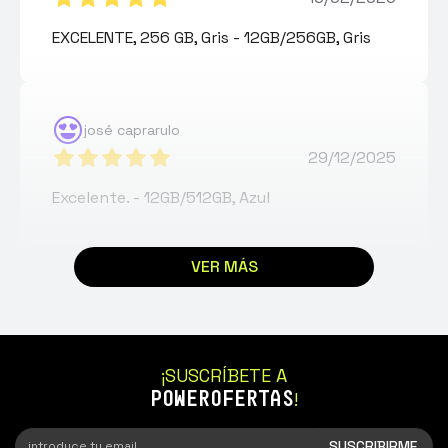
EXCELENTE, 256 GB, Gris - 12GB/256GB, Gris
josé caprarulo
29/12/2025
Excelente. - 12GB/512GB, Azul
VER MÁS
Esther Villalba seco
07/12/2025
Sois los mejores siempre con vosotros 💯
¡SUSCRÍBETE A
❤️‍🩹 - 12GB/512GB, Azul
POWEROFERTAS
!