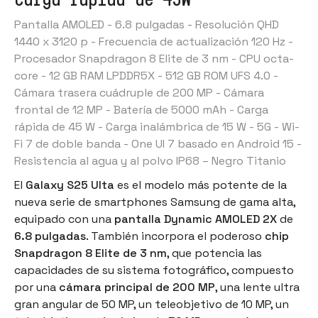
Pantalla AMOLED - 6.8 pulgadas - Resolución QHD
1440 x 3120 p - Frecuencia de actualización 120 Hz -
Procesador Snapdragon 8 Elite de 3 nm - CPU octa-
core - 12 GB RAM LPDDR5X - 512 GB ROM UFS 4.0 -
Cámara trasera cuádruple de 200 MP - Cámara
frontal de 12 MP - Batería de 5000 mAh - Carga
rápida de 45 W - Carga inalámbrica de 15 W - 5G - Wi-
Fi 7 de doble banda - One UI 7 basado en Android 15 -
Resistencia al agua y al polvo IP68 – Negro Titanio
El
Galaxy S25 Ulta
es el modelo más potente de la
nueva serie de
smartphones Samsung
de gama alta,
equipado con una
pantalla Dynamic AMOLED 2X
de
6.8 pulgadas
. También incorpora el poderoso
chip
Snapdragon 8 Elite de 3 nm
, que potencia las
capacidades de su sistema fotográfico, compuesto
por una
cámara principal de 200 MP
, una lente ultra
gran angular de 50 MP, un teleobjetivo de 10 MP, un