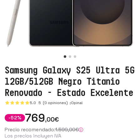
Samsung Galaxy S25 Ultra 5G
12GB/512GB Negro Titanio
Renovado - Estado Excelente
5.0
5
(0 opiniones)
¡Opina!
769
-
52
%
,00
€
Precio recomendado:
1.599
,00
€
Los precios incluyen IVA