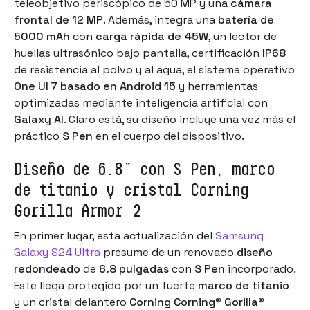
teleobjetivo periscópico de 50 MP y una
cámara
frontal de 12 MP
. Además, integra una
batería de
5000 mAh
con
carga rápida de 45W
, un lector de
huellas ultrasónico bajo pantalla, certificación
IP68
de resistencia al polvo y al agua, el sistema operativo
One UI 7 basado en Android 15
y herramientas
optimizadas mediante inteligencia artificial con
Galaxy AI
. Claro está, su diseño incluye una vez más el
práctico
S Pen
en el cuerpo del dispositivo.
Diseño de 6.8” con S Pen, marco
de titanio y cristal Corning
Gorilla Armor 2
En primer lugar, esta actualización del
Samsung
Galaxy S24 Ultra
presume de un renovado
diseño
redondeado
de
6.8 pulgadas
con
S Pen
incorporado.
Este llega protegido por un fuerte
marco de titanio
y un cristal delantero
Corning Corning® Gorilla®