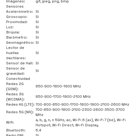
Imágenes:
gif, jpeg, png, bmp
Sensores
Acelerómetro:
Sí
Giroscopio:
Sí
Proximidad:
Sí
Luz:
Sí
Brújula:
Sí
Barómetro:
Sí
Geomagnético:
Sí
Lector de
huellas
Sí
dactilares:
Sensor de Hall:
Sí
Sensor de
Sí
gravedad:
Conectividad
Redes 2G
850-900-1800-1900 MHz
(GSM):
Redes 3G
850-900-1700-1900-2100 MHz
(WCDMA):
Redes 4G (LTE):
700-800-850-900-1700-1800-1900-2100-2600 MHz
700-850-900-1800-2100-2300-2600-3500-3700
Redes 5G (NR):
MHz
a, b, g, n, n 5GHz, ac, Wi-Fi 6 (ax), Wi-Fi 7 (be), Wi-Fi
Wifi:
Hotspot, Wi-Fi Direct, Wi-Fi Display
Bluetooth:
5.4
Radio FM:
Sí