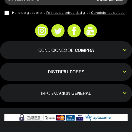
FRANCISCO JOSE SORIANO LLORET
He leído y acepto la
Política de privacidad
y las
Condiciones de uso
18/11/2025
top ten - 12GB/512GB, Gris
CONDICIONES DE
COMPRA
Francisco Garcia rael
15/11/2025
DISTRIBUIDORES
Todo perfecto de 10 - 12GB/512GB, Azul
INFORMACIÓN
GENERAL
And
12/11/2025
Excelente terminal fluidez,pantalla,camara,
todo perfecto y sobre todo la rapidez de