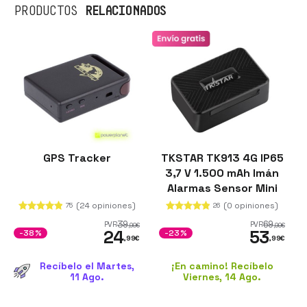
RELACIONADOS
PRODUCTOS
GPS Tracker
TKSTAR TK913 4G IP65
3,7 V 1.500 mAh Imán
Alarmas Sensor Mini
Negro - Rastreador
(24 opiniones)
(0 opiniones)
75
26
GPS
39
69
PVR
PVR
,99
€
,99
€
24
53
-38%
-23%
,99
€
,99
€
Recíbelo el Martes,
¡En camino! Recíbelo
11 Ago.
Viernes, 14 Ago.