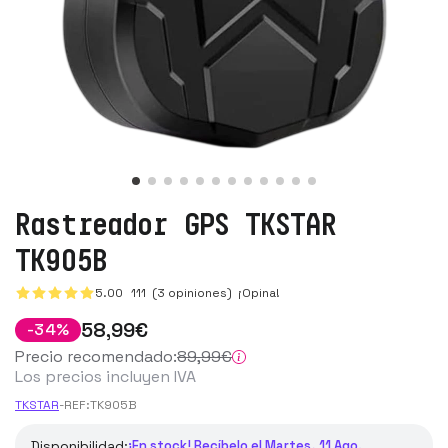
Rastreador GPS TKSTAR
TK905B
5.00
111
(3 opiniones)
¡Opina!
58
,99
€
-
34
%
Precio recomendado:
89
,99
€
Los precios incluyen IVA
TKSTAR
-
REF:
TK905B
Disponibilidad:
¡En stock! Recíbelo el Martes, 11 Ago.