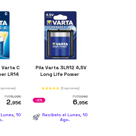
 Varta C
Pila Varta 3LR12 4,5V
wer LR14
Long Life Power
 opiniones)
(0 opiniones)
PVR
5
,95
€
PVR
7
,64
€
2
6
-9%
,95
€
,95
€
 Lunes, 10
Recíbelo el Lunes, 10
o.
Ago.