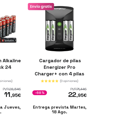
 Alkaline
Cargador de pilas
ck 24
Energizer Pro
Charger+ con 4 pilas
AA 2000mAh NiMH
piniones)
(0 opiniones)
PVR
28
,54
€
PVR
71
,44
€
11
22
-68%
,95
€
,95
€
ta Jueves,
Entrega prevista Martes,
.
18 Ago.