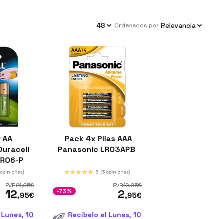
ordenados por
 AA
Pack 4x Pilas AAA
Duracell
Panasonic LR03APB
HR06-P
 opiniones)
6
(3 opiniones)
PVR
21
,95
€
PVR
10
,95
€
12
2
-73%
,95
€
,95
€
 Lunes, 10
Recíbelo el Lunes, 10