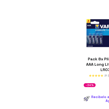
Pack 8x Pil
AAA Long Li
LR0
21
-34%
Recíbelo e
A