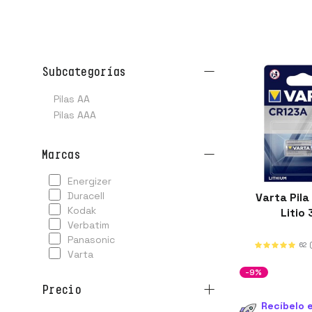
subcategorías
Pilas AA
Pilas AAA
marcas
energizer
duracell
Varta Pila
kodak
Litio
verbatim
panasonic
62
varta
-9%
precio
Recíbelo e