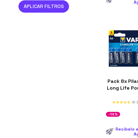
A
Pack 8x Pila
Long Life P
22
-14%
Recíbelo e
A