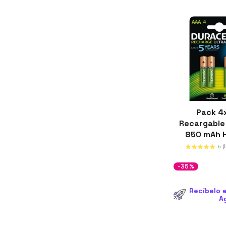
Pack 4
Recargable 
850 mAh 
5
(
-35%
Recíbelo e
A