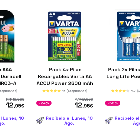
x AAA
Pack 4x Pilas
Pack 2x Pilas
Duracell
Recargables Varta AA
Long Life Po
HR03-A
ACCU Power 2600 mAh
NiMH
0 opiniones)
13
(10 opiniones)
107
(3
PVR
19
,99
€
PVR
16
,95
€
12
12
-24%
-50%
,95
€
,95
€
l Lunes, 10
Recíbelo el Lunes, 10
Recíbelo el
go.
Ago.
Ag