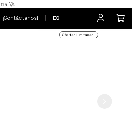
Português
PT
tía 🚀
¿Dudas? Contacta
Français
FR
¡Contáctanos!
ES
Ofertas Limitadas