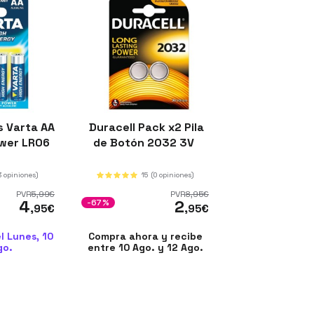
s Varta AA
Duracell Pack x2 Pila
ower LR06
de Botón 2032 3V
3 opiniones)
15
(0 opiniones)
PVR
5
,99
€
PVR
8
,95
€
4
2
-67%
,95
€
,95
€
l Lunes, 10
Compra ahora y recibe
go.
entre 10 Ago. y 12 Ago.