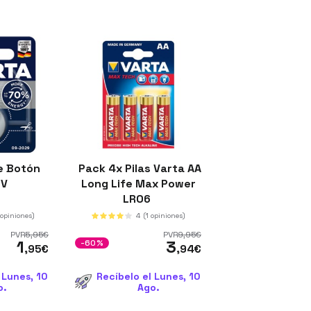
e Botón
Pack 4x Pilas Varta AA
3V
Long Life Max Power
LR06
 opiniones)
4
(1 opiniones)
PVR
5
,95
€
PVR
9
,95
€
1
3
-60%
,95
€
,94
€
 Lunes, 10
Recíbelo el Lunes, 10
o.
Ago.