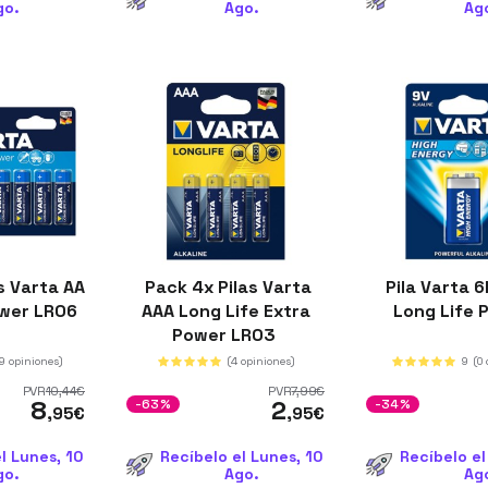
go.
Ago.
Ag
s Varta AA
Pack 4x Pilas Varta
Pila Varta 6
ower LR06
AAA Long Life Extra
Long Life
Power LR03
(9 opiniones)
(4 opiniones)
9
(0
PVR
10
,44
€
PVR
7
,99
€
8
2
-63%
-34%
,95
€
,95
€
l Lunes, 10
Recíbelo el Lunes, 10
Recíbelo el
go.
Ago.
Ag