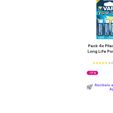
Pack 4x Pila
Long Life P
6
(
-17%
Recíbelo e
A