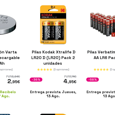
ón Varta
Pilas Kodak Xtralife D
Pilas Verbatim
ecargable
LR20 D (LR20) Pack 2
AA LR6 Pa
Ah
unidades
 opiniones)
(0 opiniones)
(0 o
PVR
3
,84
€
PVR
7
,74
€
2
4
-36%
-58%
,95
€
,95
€
 Recíbelo
Entrega prevista Jueves,
Entrega previs
7 Ago.
13 Ago.
13 Ago