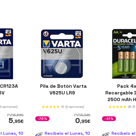
 CR123A
Pila de Botón Varta
Pack 4x
 3V
V625U LR9
Recargable 
2500 mAh 
(0 opiniones)
10
(0 opiniones)
25
(5
PVR
6
,55
€
PVR
3
,94
€
5
0
-76%
-41%
,95
€
,95
€
l Lunes, 10
Recíbelo el Lunes, 10
Recíbelo el