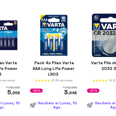
as Varta
Pack 4x Pilas Varta
Varta Pila d
fe Power
AAA Long Life Power
2032 
3
LR03
(9 opiniones)
22
(18 opiniones)
18
(3
PVR
8
,99
€
PVR
9
,95
€
5
3
-60%
-67%
,95
€
,94
€
l Lunes, 10
Recíbelo el Lunes, 10
Recíbelo el
go.
Ago.
Ag