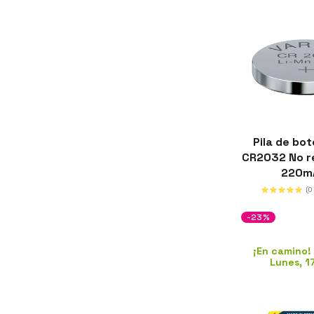
Pila de bot
CR2032 No r
220m
(0
-23%
¡En camino!
Lunes, 1