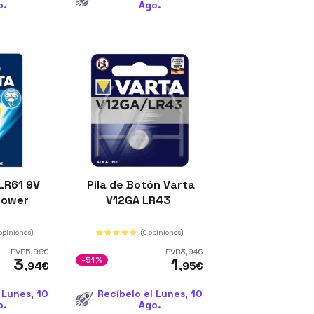
o.
Ago.
LR61 9V
Pila de Botón Varta
 Power
V12GA LR43
 opiniones)
(0 opiniones)
PVR
5
,99
€
PVR
3
,94
€
3
1
-51%
,94
€
,95
€
 Lunes, 10
Recíbelo el Lunes, 10
o.
Ago.