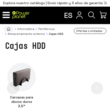
0
Total
Português
PT
,00
€
Explora nuestro catálogo | Envío rápido y 3 años de garantía 🚀
precio
Français
FR
ES
IR AL CARRITO
Informática
Periféricos
Ofertas Limitadas
Almacenamiento externo
Cajas HDD
Cajas HDD
Carcasas para
discos duros
3.5"