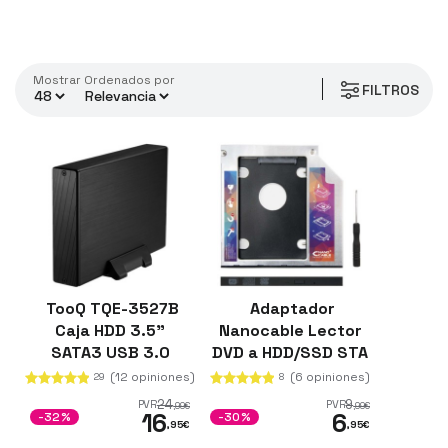
Mostrar
ordenados por
FILTROS
TooQ TQE-3527B
Adaptador
Caja HDD 3.5"
Nanocable Lector
SATA3 USB 3.0
DVD a HDD/SSD STA
Negra
2.5 9.5mm
(12 opiniones)
(6 opiniones)
29
8
24
9
PVR
PVR
,99
€
,99
€
16
6
-32%
-30%
,95
€
,95
€