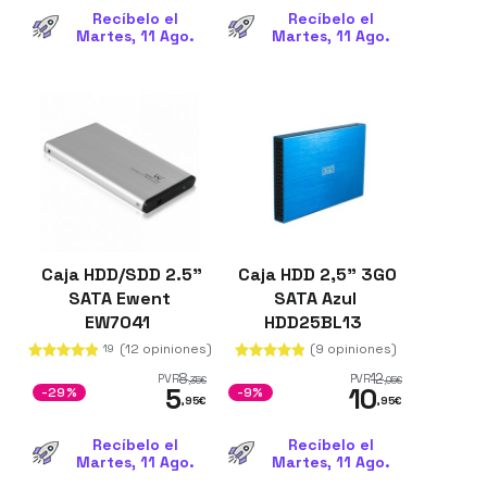
Recíbelo el
Recíbelo el
Martes, 11 Ago.
Martes, 11 Ago.
Caja HDD/SDD 2.5"
Caja HDD 2,5" 3GO
SATA Ewent
SATA Azul
EW7041
HDD25BL13
(12 opiniones)
(9 opiniones)
19
8
12
PVR
PVR
,35
€
,05
€
5
10
-29%
-9%
,95
€
,95
€
Recíbelo el
Recíbelo el
Martes, 11 Ago.
Martes, 11 Ago.