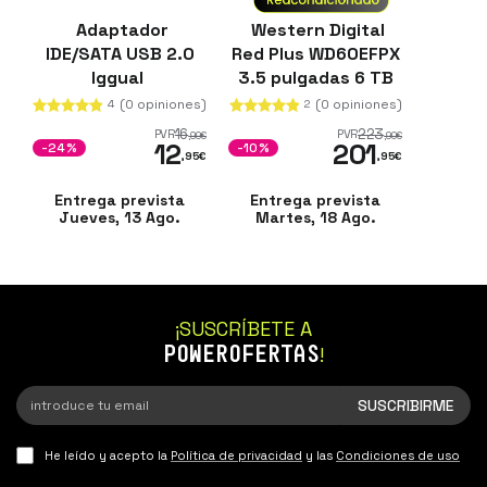
Adaptador
Western Digital
IDE/SATA USB 2.0
Red Plus WD60EFPX
Iggual
3.5 pulgadas 6 TB
SATA HDD
(0 opiniones)
(0 opiniones)
4
2
16
223
PVR
PVR
,99
€
,90
€
12
201
-24%
-10%
,95
€
,95
€
Entrega prevista
Entrega prevista
Jueves, 13 Ago.
Martes, 18 Ago.
¡SUSCRÍBETE A
POWEROFERTAS
!
He leído y acepto la
Política de privacidad
y las
Condiciones de uso