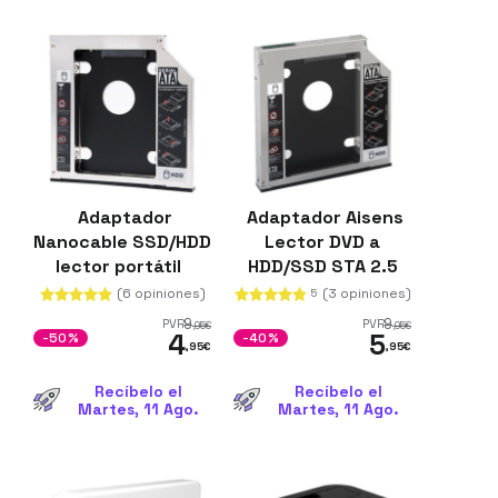
Adaptador
Adaptador Aisens
Nanocable SSD/HDD
Lector DVD a
lector portátil
HDD/SSD STA 2.5
12.75mm
(6 opiniones)
(3 opiniones)
5
9
9
PVR
PVR
,95
€
,95
€
4
5
-50%
-40%
,95
€
,95
€
Recíbelo el
Recíbelo el
Martes, 11 Ago.
Martes, 11 Ago.