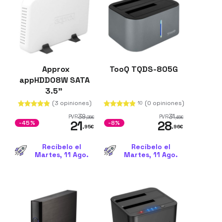
Approx
TooQ TQDS-805G
appHDD08W SATA
3.5"
(3 opiniones)
(0 opiniones)
10
39
31
PVR
PVR
,95
€
,45
€
21
28
-45%
-8%
,95
€
,96
€
Recíbelo el
Recíbelo el
Martes, 11 Ago.
Martes, 11 Ago.