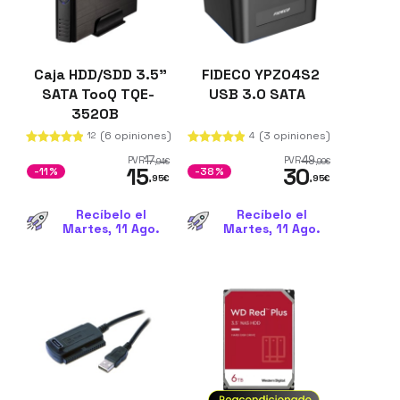
Caja HDD/SDD 3.5"
FIDECO YPZ04S2
SATA TooQ TQE-
USB 3.0 SATA
3520B
(6 opiniones)
(3 opiniones)
12
4
17
49
PVR
PVR
,94
€
,99
€
15
30
-11%
-38%
,95
€
,95
€
Recíbelo el
Recíbelo el
Martes, 11 Ago.
Martes, 11 Ago.