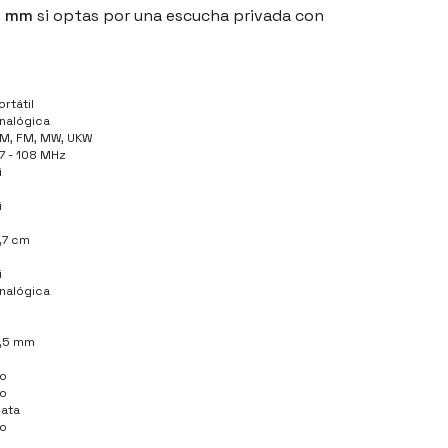
5 mm
si optas por una escucha privada con
ortátil
nalógica
M, FM, MW, UKW
7 - 108 MHz
i
i
,7 cm
i
nalógica
,5 mm
o
o
lata
o