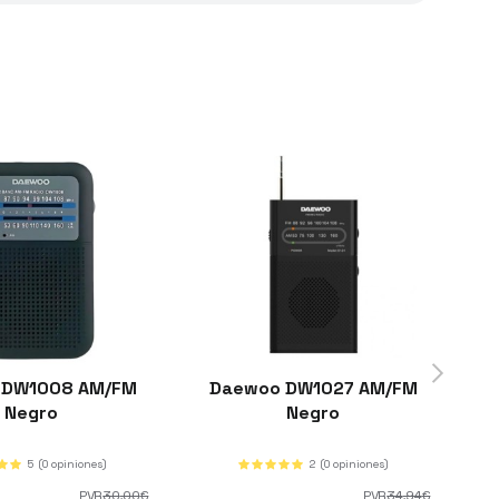
 DW1008 AM/FM
Daewoo DW1027 AM/FM
Negro
Negro
5
(0 opiniones)
2
(0 opiniones)
PVR
30
,00
€
PVR
34
,94
€