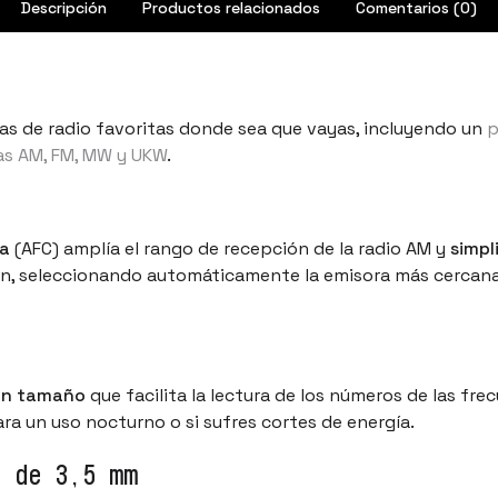
Descripción
Productos relacionados
Comentarios (0)
ras de radio favoritas donde sea que vayas, incluyendo un
p
s AM, FM, MW y UKW
.
ia
(AFC) amplía el rango de recepción de la radio AM y
simpl
sión, seleccionando automáticamente la emisora más cercan
ran tamaño
que facilita la lectura de los números de las fr
ara un uso nocturno o si sufres cortes de energía.
a de 3,5 mm