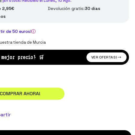
d:
¡En stock! Recíbelo el Lunes, 10 Ago.
 2,95€
Devolución gratis:
30 días
ños
rtir de 50 euros!
uestra tienda de Murcia
l mejor precio!
🛒
VER OFERTAS!
¡COMPRAR AHORA!
artir