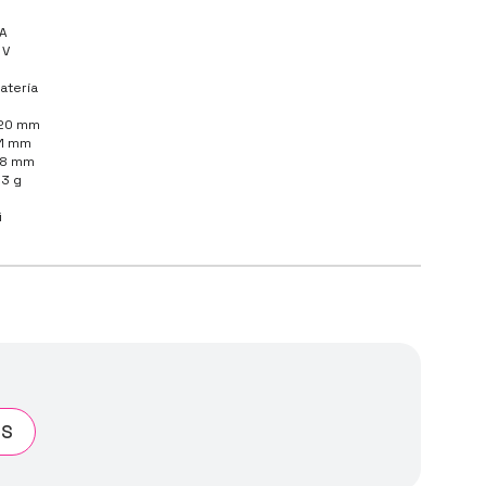
A
 V
atería
20 mm
1 mm
8 mm
13 g
i
TS