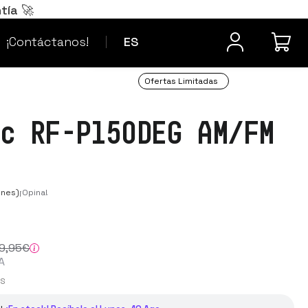
Português
PT
tía 🚀
¿Dudas? Contacta
Français
FR
¡Contáctanos!
ES
Ofertas Limitadas
ic RF-P150DEG AM/FM
ones)
¡Opina!
9
,95
€
A
-S