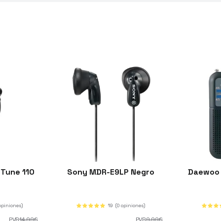
 Tune 110
Sony MDR-E9LP Negro
Daewoo
opiniones)
19
(0 opiniones)
PVR
14
,99
€
PVR
9
,99
€