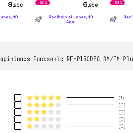
9
6
-30%
-34%
,95
€
,95
€
Lunes, 10
Recíbelo el Lunes, 10
Recí
.
Ago.
opiniones
Panasonic RF-P150DEG AM/FM Pla
1
0
0
0
0