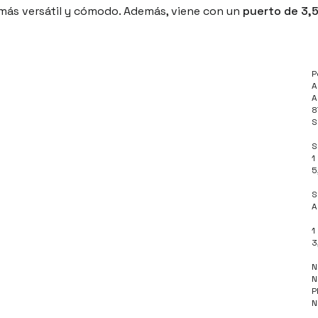
más versátil y cómodo. Además, viene con un
puerto de 3,
P
A
A
8
S
S
1
5
S
A
1
3
N
N
P
N