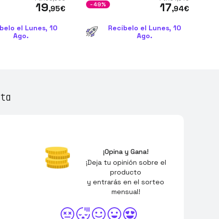
19
17
-49%
-
,95
€
,94
€
belo el Lunes, 10
Recíbelo el Lunes, 10
Ago.
Ago.
ta
¡Opina y Gana!
¡Deja tu opinión sobre el
producto
y entrarás en el sorteo
mensual!