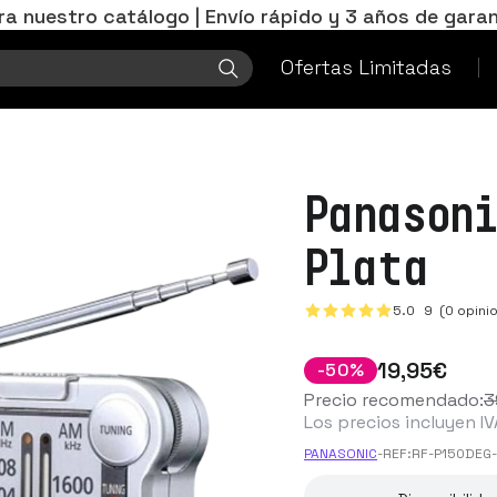
ra nuestro catálogo | Envío rápido y 3 años de garan
Ofertas Limitadas
Panason
Plata
5.0
9
(0 opini
19
,95
€
-
50
%
Precio recomendado:
3
Los precios incluyen IV
PANASONIC
-
REF:
RF-P150DEG