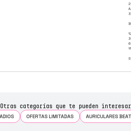
2
A
3
B
1
3
6
1
S
Otras categorías que te pueden interesar
ADIOS
OFERTAS LIMITADAS
AURICULARES BEA