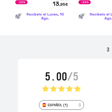
13
-29%
-34%
,95
€
Recíbelo el Lunes, 10
Recíbelo el 
Ago.
Ago
3 
5.00
/5
ESPAÑOL (1)