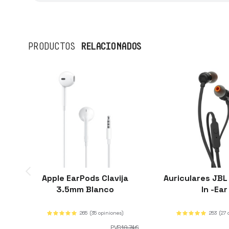
RELACIONADOS
PRODUCTOS
Apple EarPods Clavija
Auriculares JBL
3.5mm Blanco
In -Ear
265
(35 opiniones)
253
(27 
PVR
19
,74
€