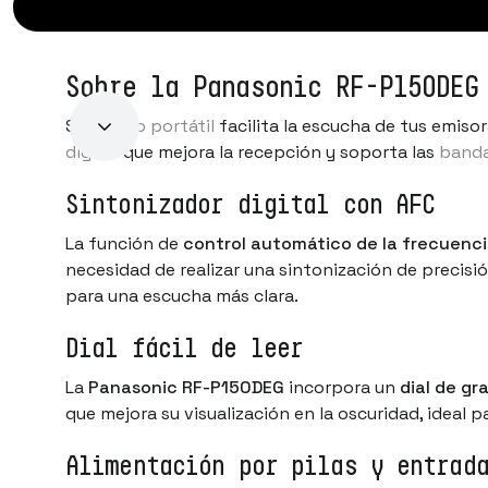
Sobre la Panasonic RF-P150DEG
Su
diseño portátil
facilita la escucha de tus emiso
digital
que mejora la recepción y soporta las
banda
Sintonizador digital con AFC
La función de
control automático de la frecuenc
necesidad de realizar una sintonización de preci
para una escucha más clara.
Dial fácil de leer
La
Panasonic RF-P150DEG
incorpora un
dial de g
que mejora su visualización en la oscuridad, ideal p
Alimentación por pilas y entrad