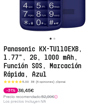
Panasonic KX-TU110EXB,
1.77", 2G, 1000 mAh,
Función SOS, Marcación
Rápida, Azul
5.00
38
(4 opiniones)
¡Opina!
36
,45
€
-
31
%
Precio recomendado:
52
,99
€
Los precios incluyen IVA