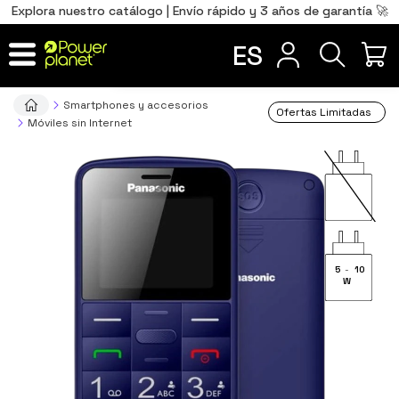
0
Total
Português
PT
,00
€
Explora nuestro catálogo | Envío rápido y 3 años de garantía 🚀
Français
FR
ES
IR AL CARRITO
Smartphones y accesorios
Ofertas Limitadas
Móviles sin Internet
5
-
10
W