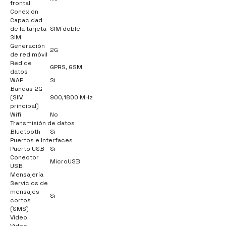
frontal
Conexión
Capacidad
de la tarjeta
SIM doble
SIM
Generación
2G
de red móvil
Red de
GPRS, GSM
datos
WAP
Si
Bandas 2G
(SIM
900,1800 MHz
principal)
Wifi
No
Transmisión de datos
Bluetooth
Si
Puertos e Interfaces
Puerto USB
Si
Conector
MicroUSB
USB
Mensajería
Servicios de
mensajes
Si
cortos
(SMS)
Vídeo
Video