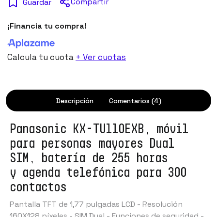
Compartir
Guardar
¡Financia tu compra!
Calcula tu cuota
+ Ver cuotas
Descripción
Comentarios (4)
Panasonic KX-TU110EXB, móvil
para personas mayores Dual
SIM,
batería de 255 horas
y
agenda telefónica para 300
contactos
Pantalla TFT de 1,77 pulgadas LCD - Resolución
160X128 píxeles
- SIM Dual - Funciones de seguridad -