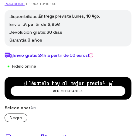
PANASONIC
-
REF:
KX-TU110EXC
Disponibilidad:
Entrega prevista Lunes, 10 Ago.
Envío :
A partir de 2,95€
Devolución gratis:
30 días
Garantía:
3 años
¡Envío gratis 24h a partir de 50 euros!
Pídelo online
¡Llévatelo hoy al mejor precio!
🛒
VER OFERTAS!
Selecciona:
Azul
Negro