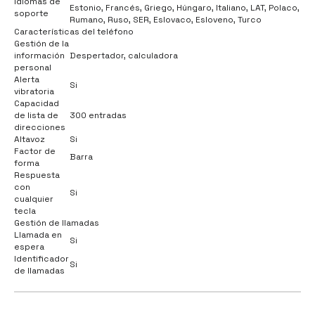
Idiomas de
Estonio, Francés, Griego, Húngaro, Italiano, LAT, Polaco,
soporte
Rumano, Ruso, SER, Eslovaco, Esloveno, Turco
Características del teléfono
Gestión de la
información
Despertador, calculadora
personal
Alerta
Si
vibratoria
Capacidad
de lista de
300 entradas
direcciones
Altavoz
Si
Factor de
Barra
forma
Respuesta
con
Si
cualquier
tecla
Gestión de llamadas
Llamada en
Si
espera
Identificador
Si
de llamadas