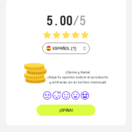
5.00
/5
ESPAÑOL (1)
¡Opina y Gana!
¡Deja tu opinión sobre el producto
y entrarás en el sorteo mensual!
¡OPINA!