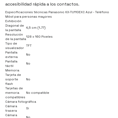
accesibilidad rápida a los contactos.
Especificaciones técnicas Panasonic KX-TU110EXC Azul - Teléfono
Móvil para personas mayores
Exhibición
Diagonal de
4,5 cm (1.77)
la pantalla
Resolución
128 x 160 Pixeles
de la pantalla
Tipo de
TFT
visualizador
Pantalla
No
externa
Pantalla
No
táctil
Memoria
Tarjeta de
soporte
No
flash
Tarjetas de
memoria
No compatible
compatibles
Cámara fotográfica
Cámara
Si
trasera
Cámara
No