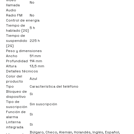
No
llamada
Audio
Radio FM
No
Control de energía
Tiempo de
5 h
hablado (2G)
Tiempo de
suspendido
225 h
(2G)
Peso y dimensiones
Ancho
51 mm
Profundidad
114 mm
Altura
13,5 mm
Detalles técnicos
Color del
Azul
producto
Tipo
Característica del teléfono
Bloqueo de
Si
dispositivo
Tipo de
Sin suscripción
suscripción
Función de
Si
alarma
Linterna
Si
integrada
Búlgaro, Checo, Alemán, Holandés, Inglés, Español,