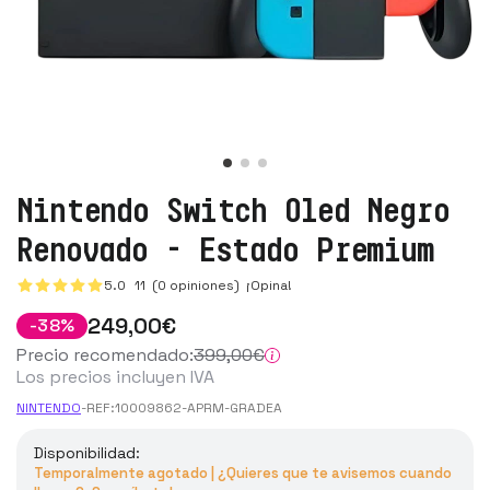
Nintendo Switch Oled Negro
Renovado - Estado Premium
5.0
11
(0 opiniones)
¡Opina!
249
,00
€
-
38
%
Precio recomendado:
399
,00
€
Los precios incluyen IVA
NINTENDO
-
REF:
10009862-APRM-GRADEA
Disponibilidad:
Temporalmente agotado | ¿Quieres que te avisemos cuando