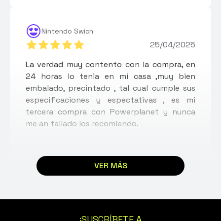
Nintendo Swich
25/04/2025
La verdad muy contento con la compra, en
24 horas lo tenia en mi casa ,muy bien
embalado, precintado , tal cual cumple sus
especificaciones y espectativas , es mi
tercera compra con Powerplanet y nunca
me an fallado los recomiendo.
VER MÁS
Jennifer
17/04/2024
La compra ha sido súper rápida y la atención
muy buena, el producto tal y como lo
¡SUSCRÍBETE A