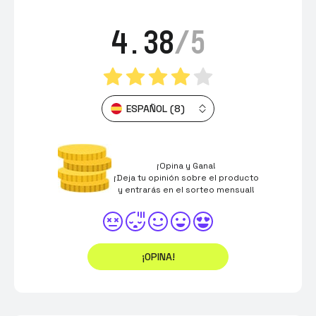
4.38
/5
ESPAÑOL (8)
¡Opina y Gana!
¡Deja tu opinión sobre el producto
y entrarás en el sorteo mensual!
¡OPINA!