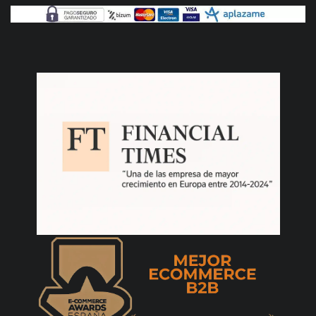
enseguida, la Nintendo merece mucho la
pena, esta nueva versión tiene mucha más
calidad de imagen y menos marcos una muy
buena experiencia
Mauro Macieira
30/12/2021
¡Producto muy innovador, lo esperaba desde
hace mucho tiempo! ¡Stock en Portugal no
disponible en ninguna tienda, pero en
powerplanet.com no falta de nada! 😁😁
Queen
28/11/2021