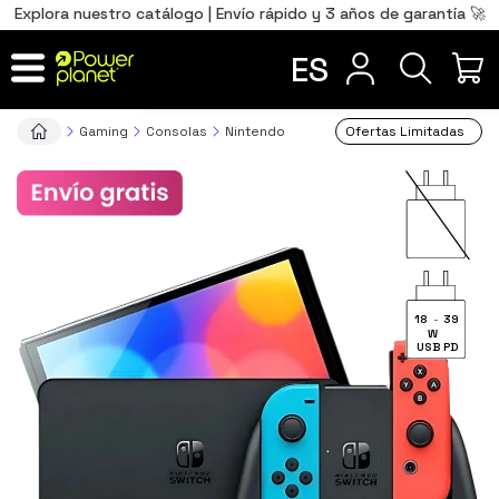
0
Total
Português
PT
,00
€
Explora nuestro catálogo | Envío rápido y 3 años de garantía 🚀
Français
FR
ES
IR AL CARRITO
Gaming
Consolas
Nintendo
Ofertas Limitadas
18
-
39
W
USB PD