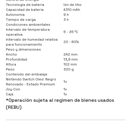
Tecnología de batería
Ión de litio
Capacidad de batería
4310 mAh
Autonomía
9 h
Tiempo de carga
3 h
Condiciones ambientales
Intervalo de temperatura
5 - 35 °C
operativa
Intervalo de humedad relativa
20 - 80%
para funcionamiento
Peso y dimensiones
Ancho
242 mm
Profundidad
13,9 mm
Altura
102 mm
Peso
320 g
Contenido del embalaje
Nintendo Switch Oled Negro
1x
Renovado - Estado Premium
Joy-Con
1x
Caja
1x
*Operación sujeta al regimen de bienes usados
(REBU)