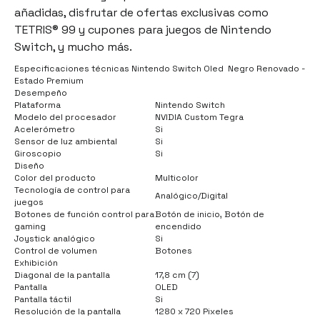
añadidas, disfrutar de ofertas exclusivas como
TETRIS® 99 y cupones para juegos de Nintendo
Switch, y mucho más.
Especificaciones técnicas Nintendo Switch Oled Negro Renovado -
Estado Premium
Desempeño
Plataforma
Nintendo Switch
Modelo del procesador
NVIDIA Custom Tegra
Acelerómetro
Si
Sensor de luz ambiental
Si
Giroscopio
Si
Diseño
Color del producto
Multicolor
Tecnología de control para
Analógico/Digital
juegos
Botones de función control para
Botón de inicio, Botón de
gaming
encendido
Joystick analógico
Si
Control de volumen
Botones
Exhibición
Diagonal de la pantalla
17,8 cm (7)
Pantalla
OLED
Pantalla táctil
Si
Resolución de la pantalla
1280 x 720 Pixeles