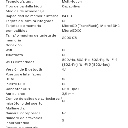
Tecnología táctil
Multi-touch
Tipo de pantalla táctil
Capacitiva
Medios de almacenaje
Capacidad de memoria interna
64 GB
Tarjeta de lectura integrada
Si
Tarjetas de memoria
MicroSD (TransFlash), MicroSDHC,
compatibles
MicroSDXC
Tamaño máximo de tarjeta de
2000 GB
memoria
Conexión
Wifi
Si
Bluetooth
Si
802.11a, 802.11b, 802.11g, Wi-Fi 4
Wi-Fi estándares
(802.11n), Wi-Fi 5 (802.11ac)
Versión de Bluetooth
4.1
Puertos e Interfaces
HDMI
Si
Puerto USB
Si
Conector USB
USB Tipo C
Auriculares
3,5 mm
Combo de salida de auriculares /
Si
micrófono del puerto
Multimedia
Cámara incorporada
No
Número de altavoces
2
incorporados
Control de energía