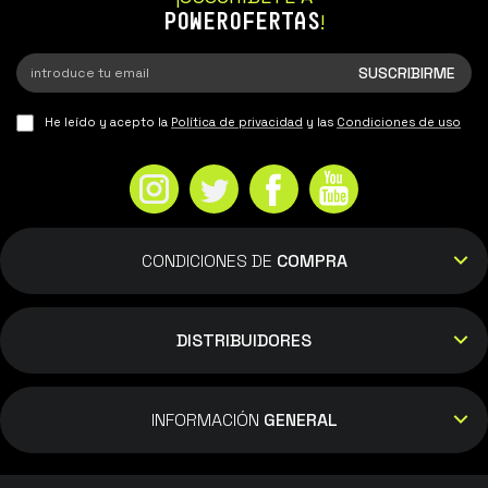
esperaba
POWEROFERTAS
!
Tirso Lopez Ausens
He leído y acepto la
Política de privacidad
y las
Condiciones de uso
17/08/2022
Gran consola, con la opción adicional de ser
portable. Buen catálogo actual de juegos,
hace que sea de los mejores momentos para
CONDICIONES DE
COMPRA
disfrutarla. Un 10 para powerplanet-online
por el envío tan rápido. A+
DISTRIBUIDORES
Juan Miguel González Prieto
INFORMACIÓN
GENERAL
01/01/2022
901847 Profesilnsles como siempre llegada