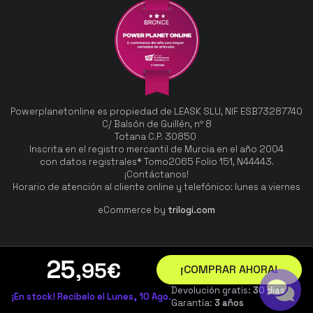
Powerplanetonline es propiedad de LEASK SLU, NIF ESB73287740
C/ Balsón de Guillén, nº 8
Totana C.P. 30850
Inscrita en el registro mercantil de Murcia en el año 2004
con datos registrales* Tomo2065 Folio 151, N44443.
¡Contáctanos!
Horario de atención al cliente online y telefónico: lunes a viernes
eCommerce by
trilogi.com
25
,95
€
¡COMPRAR AHORA!
Devolución gratis:
30 días
¡En stock! Recíbelo el Lunes, 10 Ago.
Garantía:
3 años