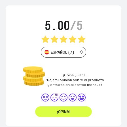
5.00
/5
ESPAÑOL (7)
¡Opina y Gana!
¡Deja tu opinión sobre el producto
y entrarás en el sorteo mensual!
¡OPINA!