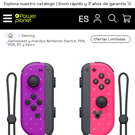
0
Total
Português
PT
,00
€
Explora nuestro catálogo | Envío rápido y 3 años de garantía 🚀
Français
FR
ES
IR AL CARRITO
Gaming
Ofertas Limitadas
Gamepads y mandos Nintendo Switch, PS4,
PS5, PC y Xbox