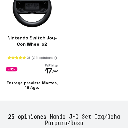
Nintendo Switch Joy-
Con Wheel x2
(25 opiniones)
28
19
PVR
,74
€
17
-9%
,94
€
Entrega prevista Martes,
18 Ago.
25 opiniones
Mando J-C Set Izq/Dcha
Púrpura/Rosa