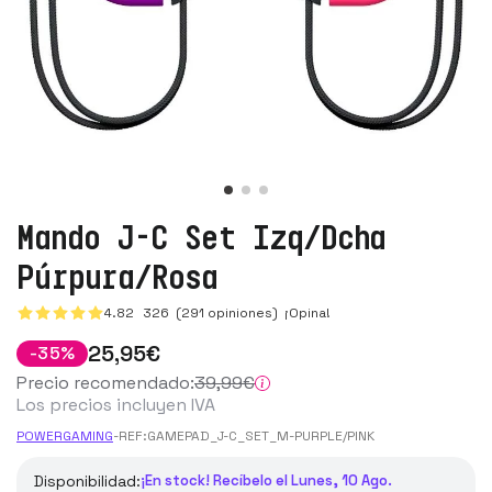
Mando J-C Set Izq/Dcha
Púrpura/Rosa
4.82
326
(291 opiniones)
¡Opina!
25
,95
€
-
35
%
Precio recomendado:
39
,99
€
Los precios incluyen IVA
POWERGAMING
-
REF:
GAMEPAD_J-C_SET_M-PURPLE/PINK
Disponibilidad:
¡En stock! Recíbelo el Lunes, 10 Ago.