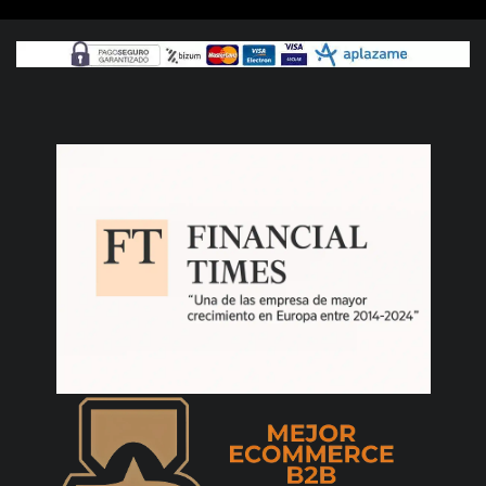
mandos y la funcionalidad es perfecta -
Verde/Azul
manuel marina citores
13/12/2025
Envío rápido,fácil de comprar y una atención
de 10 - Rojo M