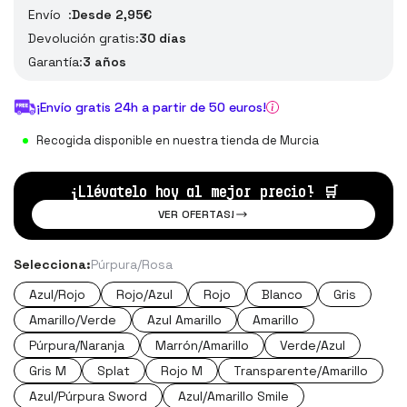
Envío :
Desde 2,95€
Devolución gratis:
30 días
Garantía:
3 años
¡Envío gratis 24h a partir de 50 euros!
Recogida disponible en nuestra tienda de Murcia
¡Llévatelo hoy al mejor precio!
🛒
VER OFERTAS!
Selecciona:
Púrpura/Rosa
Azul/Rojo
Rojo/Azul
Rojo
Blanco
Gris
Amarillo/Verde
Azul Amarillo
Amarillo
Púrpura/Naranja
Marrón/Amarillo
Verde/Azul
Gris M
Splat
Rojo M
Transparente/Amarillo
Azul/Púrpura Sword
Azul/Amarillo Smile